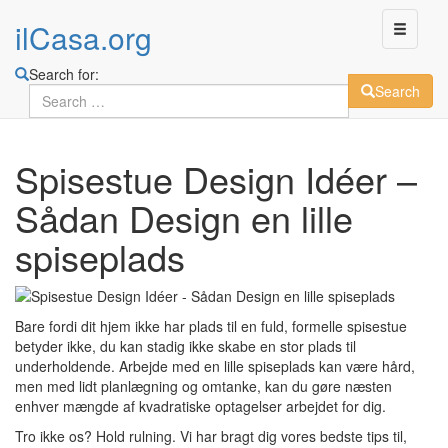
ilCasa.org
Search for:
Search
Skip
Spisestue Design Idéer –
to
main
Sådan Design en lille
content
spiseplads
Bare fordi dit hjem ikke har plads til en fuld, formelle spisestue
betyder ikke, du kan stadig ikke skabe en stor plads til
underholdende. Arbejde med en lille spiseplads kan være hård,
men med lidt planlægning og omtanke, kan du gøre næsten
enhver mængde af kvadratiske optagelser arbejdet for dig.
Tro ikke os? Hold rulning. Vi har bragt dig vores bedste tips til,