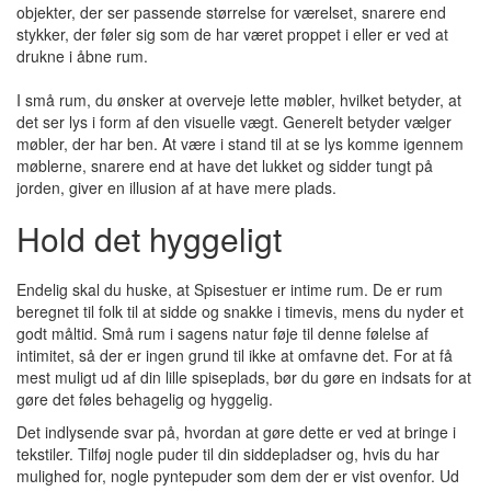
objekter, der ser passende størrelse for værelset, snarere end
stykker, der føler sig som de har været proppet i eller er ved at
drukne i åbne rum.
I små rum, du ønsker at overveje lette møbler, hvilket betyder, at
det ser lys i form af den visuelle vægt. Generelt betyder vælger
møbler, der har ben. At være i stand til at se lys komme igennem
møblerne, snarere end at have det lukket og sidder tungt på
jorden, giver en illusion af at have mere plads.
Hold det hyggeligt
Endelig skal du huske, at Spisestuer er intime rum. De er rum
beregnet til folk til at sidde og snakke i timevis, mens du nyder et
godt måltid. Små rum i sagens natur føje til denne følelse af
intimitet, så der er ingen grund til ikke at omfavne det. For at få
mest muligt ud af din lille spiseplads, bør du gøre en indsats for at
gøre det føles behagelig og hyggelig.
Det indlysende svar på, hvordan at gøre dette er ved at bringe i
tekstiler. Tilføj nogle puder til din siddepladser og, hvis du har
mulighed for, nogle pyntepuder som dem der er vist ovenfor. Ud