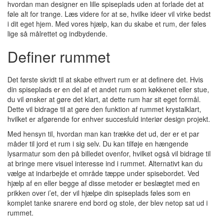
hvordan man designer en lille spiseplads uden at forlade det at
føle alt for trange. Læs videre for at se, hvilke ideer vil virke bedst
i dit eget hjem. Med vores hjælp, kan du skabe et rum, der føles
lige så målrettet og indbydende.
Definer rummet
Det første skridt til at skabe ethvert rum er at definere det. Hvis
din spiseplads er en del af et andet rum som køkkenet eller stue,
du vil ønsker at gøre det klart, at dette rum har sit eget formål.
Dette vil bidrage til at gøre den funktion af rummet krystalklart,
hvilket er afgørende for enhver succesfuld interiør design projekt.
Med hensyn til, hvordan man kan trække det ud, der er et par
måder til jord et rum i sig selv. Du kan tilføje en hængende
lysarmatur som den på billedet ovenfor, hvilket også vil bidrage til
at bringe mere visuel interesse ind i rummet. Alternativt kan du
vælge at indarbejde et område tæppe under spisebordet. Ved
hjælp af en eller begge af disse metoder er beslægtet med en
prikken over i’et, der vil hjælpe din spiseplads føles som en
komplet tanke snarere end bord og stole, der blev netop sat ud i
rummet.