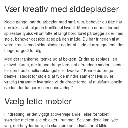
Vær kreativ med siddepladser
Nogle gange, når du arbejder med små rum, behøver du ikke har
den luksus at følge en traditionel layout. Mens en normal formel
spisestue typisk vil omfatte et langt bord foret på begge sider med
stole, behøver det ikke at se på den måde. Du har friheden til at
være kreativ med siddepladser og for at finde et arrangement, der
fungerer godt for dig.
Med det i tankerne, tænke ud af boksen. Er din spiseplads i en
akavet hjørne, der kunne drage fordel af afrundede sæder i stedet
for den traditionelle rektangel eller kvadrat? Kunne du bruge
bænke i stedet for stole til at fylde mindre samlet? Hvis du er
virkelig i stramme kvartaler, vil du drage fordel af multifunktionelle
sæder, der fungerer som opbevaring?
Vælg lette møbler
I indretning, er det vigtigt at overveje andel, eller forholdet i
størrelse mellem alle objekter i rummet. Selv om dette kan lyde
vag, det betyder bare, du skal gøre en indsats for at kilde