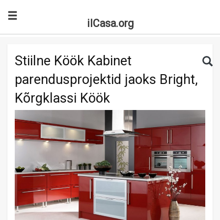
ilCasa.org
Skip to main content
Search for:
Sea
Stiilne Köök Kabinet
parendusprojektid jaoks Bright,
Kõrgklassi Köök