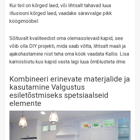
Kui teil on kõrged laed, või lihtsalt tahavad luua
illusiooni kõrged laed, vaadake säravvalge pikk
köögimööbel.
Sõltuvalt kvaliteedist oma olemasolevaid kapid, see
võib olla DIY projekti, mida saab võtta, lihtsalt maali ja
ajakohastamine riist teha oma köök vaadata Kallis. Lisa
karniisliistu kus kapid vasta lagi luua õmblusteta ilme.
Kombineeri erinevate materjalide ja
kasutamine Valgustus
esiletõstmiseks spetsiaalseid
elemente