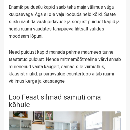
Enamik puidusüü kapid saab teha maja välimus väga
kuupäevaga. Aga ei ole vaja loobuda neid kõiki. Saate
siiski nautida vastupidavuse ja soojust puidust kapid ja
hoida ruumi vaadates tänapäeva lihtsalt valides
moodsam lõpuni.
Need puidust kapid manada pehme maamees tunne
taastatud puidust. Nende mitmemõõtmeline värvi annab
murenenud vaata kaugelt, samas sile viimistlus,
klaasist riiulid, ja säravvalge countertops aitab ruumi
välimus kerge ja kaasaegne.
Loo Feast silmad samuti oma
kõhule