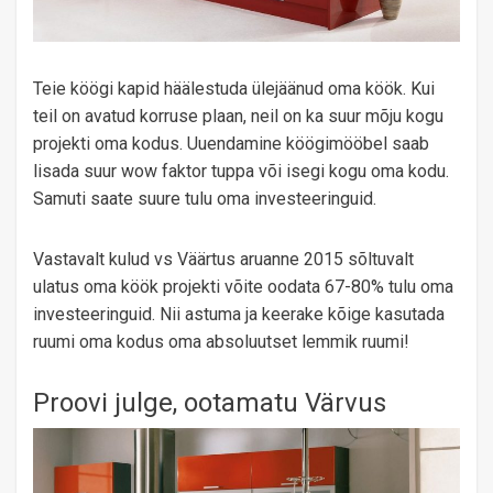
Teie köögi kapid häälestuda ülejäänud oma köök. Kui
teil on avatud korruse plaan, neil on ka suur mõju kogu
projekti oma kodus. Uuendamine köögimööbel saab
lisada suur wow faktor tuppa või isegi kogu oma kodu.
Samuti saate suure tulu oma investeeringuid.
Vastavalt kulud vs Väärtus aruanne 2015 sõltuvalt
ulatus oma köök projekti võite oodata 67-80% tulu oma
investeeringuid. Nii astuma ja keerake kõige kasutada
ruumi oma kodus oma absoluutset lemmik ruumi!
Proovi julge, ootamatu Värvus