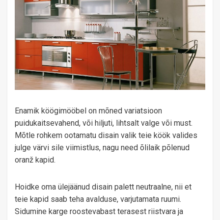
Enamik köögimööbel on mõned variatsioon
puidukaitsevahend, või hiljuti, lihtsalt valge või must.
Mõtle rohkem ootamatu disain valik teie köök valides
julge värvi sile viimistlus, nagu need õlilaik põlenud
oranž kapid.
Hoidke oma ülejäänud disain palett neutraalne, nii et
teie kapid saab teha avalduse, varjutamata ruumi.
Sidumine karge roostevabast terasest riistvara ja