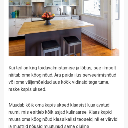
Kui teil on kirg toiduvalmistamise ja lõbus, see ilmselt
näitab oma kööginõud. Ära peida ilus serveerimisnõud
või oma väljamõeldud uus köök vidinaid taga tume,
raske kapis uksed.
Muudab kõik oma kapis uksed klaasist luua avatud
ruumi, mis esitleb kõik asjad kulinaarse. Klaas kapid
muuta oma kööginõud klassikalisi teoseid, nii et värvid
ja mustrid nõusid muutunud sama oluline