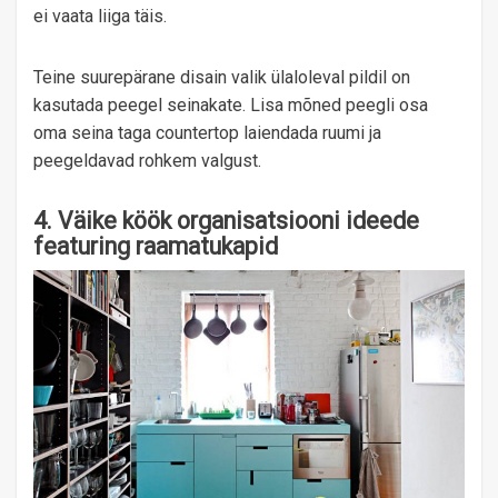
ei vaata liiga täis.
Teine suurepärane disain valik ülaloleval pildil on
kasutada peegel seinakate. Lisa mõned peegli osa
oma seina taga countertop laiendada ruumi ja
peegeldavad rohkem valgust.
4. Väike köök organisatsiooni ideede
featuring raamatukapid