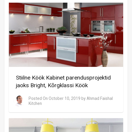
Stiilne Köök Kabinet parendusprojektid
jaoks Bright, Kõrgklassi Köök
Posted On
October 10, 2019
by
Ahmad Faishal
Kitchen