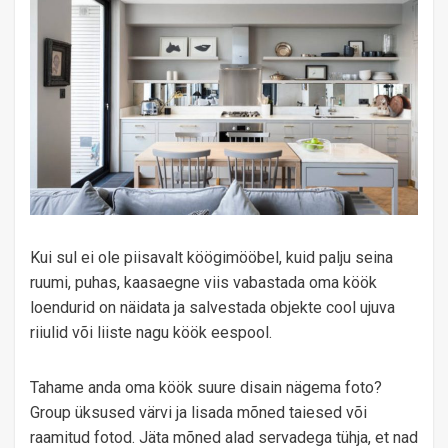
Kui sul ei ole piisavalt köögimööbel, kuid palju seina
ruumi, puhas, kaasaegne viis vabastada oma köök
loendurid on näidata ja salvestada objekte cool ujuva
riiulid või liiste nagu köök eespool.
Tahame anda oma köök suure disain nägema foto?
Group üksused värvi ja lisada mõned taiesed või
raamitud fotod. Jäta mõned alad servadega tühja, et nad