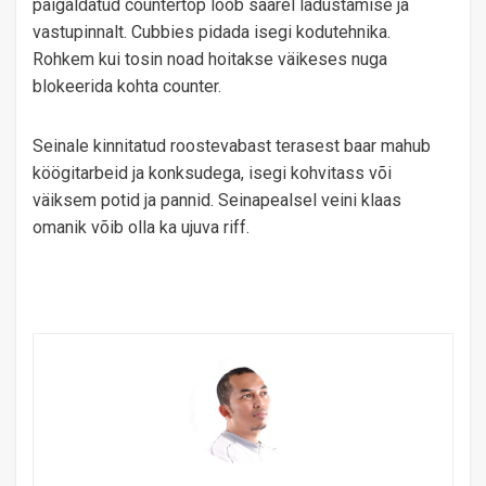
paigaldatud countertop loob saarel ladustamise ja
vastupinnalt. Cubbies pidada isegi kodutehnika.
Rohkem kui tosin noad hoitakse väikeses nuga
blokeerida kohta counter.
Seinale kinnitatud roostevabast terasest baar mahub
köögitarbeid ja konksudega, isegi kohvitass või
väiksem potid ja pannid. Seinapealsel veini klaas
omanik võib olla ka ujuva riff.