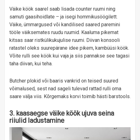
Väike köök saarel saab lisada counter ruumi ning
samuti gaasihoidlate – ja isegi hommikusöögilett.
Väike, ümmargused või kandilised saared paremini
tööle väiksemates ruudu ruumid. Kaaluma pikemat
kitsas saar ristkülikukujulise ruumi. Diivan konsooli
ratastel oleks suurepärane idee pikem, kambüüsi köök.
Võite rulli see köök kui vaja ja siis pannakse see tagasi
taha diivan, kui teha.
Butcher plokid või baaris vankrid on teised suured
võimalused, sest nad sageli tulevad rattad rulli oma
saare välja viis. Kõrgemaks korvi toimib hästi barstools.
3. kaasaegse väike köök ujuva seina
riiulid ladustamine