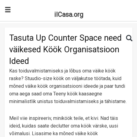
ilCasa.org
Skip to main content
Search for:
Sea
Tasuta Up Counter Space need
väikesed Köök Organisatsioon
Ideed
Kas toiduvalmistamiseks ja lõbus oma väike köök
raske? Stuudio-size köök on väljakutse töötada, kuid
mõned väike köök organisatsiooni ideede ja paar tundi
oma aega saad oma Teeny köök kaasaegne
minimalistlik unistus toiduvalmistamiseks ja tähistame.
Meil viie inspireeriv, miniköök teile, et kivi. Nad täis
ideid, kuidas saate declutter oma köök värske, uusi
võimalusi. Lisasime ka mõned väike köök