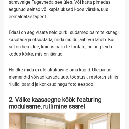
säravvalge Tugevneda see üles. Või katta pimedas,
aegunud seinad või kapis uksed koos värske, uus
eemaldatav tapeet.
Edasi on aeg visata neid purki südamed palm te kunagi
kasutada ja otsustada, mida muidu jääb või läheb. Kui
sul on hea idee, kuidas palju te töötate, on aeg leida
kodus kõike, mis on jäänud.
Hoidke mida ei ole atraktiivne oma kapid. Ülejäänud
elemendid võivad kuvada uus, tööstus-, restoran stiilis
riiulid, baarid ja konksud nagu foto eespool.
2. Väike kaasaegne köök featuring
modulaarne, rullimine saarel