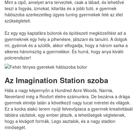
Mint a cipő, amelyet arra terveztek, csak a lábad, és lehetővé
teszi a fogyás, izmokat, kitartás és a jobb futó, e gyermek
hálószoba szerkezetileg ügyes tuning gyermekek felé az élet
szükségleteit.
Ez egy egy kaptafára bútorok és építészeti megközelítést ad a
gyermeknek egy hely a pihenésre, játszani és tanulni. A dolgok
mi, gyámok és a szülők, akkor elfogadja, hogy a három sarka a
sikeres háromszög a gyermekkor. És hurrá, hogy anya kiváló
polcrendszer!
Az Imagination Station szoba
Hála a nagy képernyőn a Hundred Acre Woods, Narnia,
Neverland még a Roxfort életre számunkra. De bezárva a drága
gyermek elméje talán a következő nagy tucat méretei és világok.
Ez a kocka alakú terem nyújt felvevőpiaca a gyermek kreativitását
táblára vázlatok, egy ember játszik, a lehetőségek végtelenek,
hogy a kivágott formák, Lego asztalok, és a nagy stadion
minőségét.