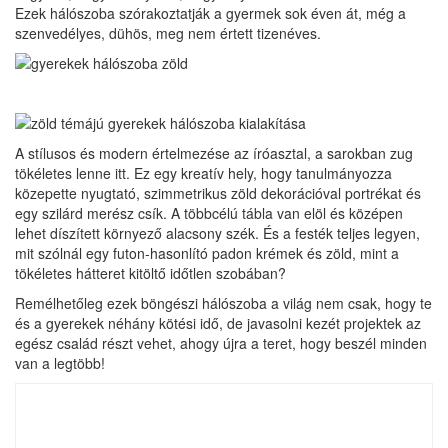
Ezek hálószoba szórakoztatják a gyermek sok éven át, még a
szenvedélyes, dühös, meg nem értett tizenéves.
A stílusos és modern értelmezése az íróasztal, a sarokban zug
tökéletes lenne itt. Ez egy kreatív hely, hogy tanulmányozza
közepette nyugtató, szimmetrikus zöld dekorációval portrékat és
egy szilárd merész csík. A többcélú tábla van elöl és középen
lehet díszített környező alacsony szék. És a festék teljes legyen,
mit szólnál egy futon-hasonlító padon krémek és zöld, mint a
tökéletes hátteret kitöltő időtlen szobában?
Remélhetőleg ezek böngészi hálószoba a világ nem csak, hogy te
és a gyerekek néhány kötési idő, de javasolni kezét projektek az
egész család részt vehet, ahogy újra a teret, hogy beszél minden
van a legtöbb!