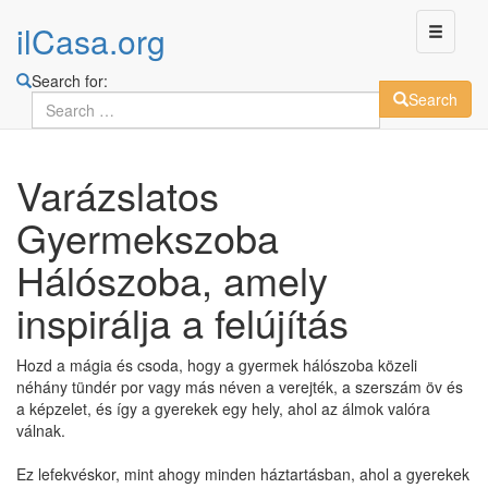
ilCasa.org
Search for:
Search
Skip
Varázslatos
to
main
Gyermekszoba
content
Hálószoba, amely
inspirálja a felújítás
Hozd a mágia és csoda, hogy a gyermek hálószoba közeli
néhány tündér por vagy más néven a verejték, a szerszám öv és
a képzelet, és így a gyerekek egy hely, ahol az álmok valóra
válnak.
Ez lefekvéskor, mint ahogy minden háztartásban, ahol a gyerekek