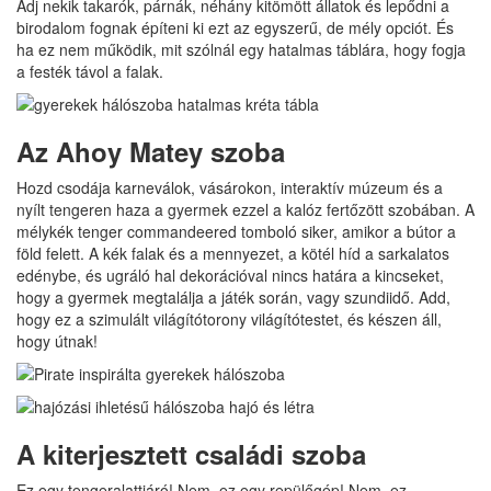
Adj nekik takarók, párnák, néhány kitömött állatok és lepődni a
birodalom fognak építeni ki ezt az egyszerű, de mély opciót. És
ha ez nem működik, mit szólnál egy hatalmas táblára, hogy fogja
a festék távol a falak.
Az Ahoy Matey szoba
Hozd csodája karneválok, vásárokon, interaktív múzeum és a
nyílt tengeren haza a gyermek ezzel a kalóz fertőzött szobában. A
mélykék tenger commandeered tomboló siker, amikor a bútor a
föld felett. A kék falak és a mennyezet, a kötél híd a sarkalatos
edénybe, és ugráló hal dekorációval nincs határa a kincseket,
hogy a gyermek megtalálja a játék során, vagy szundiidő. Add,
hogy ez a szimulált világítótorony világítótestet, és készen áll,
hogy útnak!
A kiterjesztett családi szoba
Ez egy tengeralattjáró! Nem, ez egy repülőgép! Nem, ez …