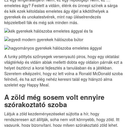
emeletes ágy? Festett a vidám, élénk és ünnepi színek a sárga
és kék ezek kétoldalas emeletes ágy éjjel a kikötőhelyek a
gyerekek és unokatestvérek, mint nap üléselrendezés
képzeletbeli fák és még sok minden más.
A funky pöttyös szőnyegek versenyautó piros, hogy egy oktatási
világtérkép és vidám ablak melletti dobta egy oldalon párnák ezt a
helyet ösztönzi a korai fejlesztés a tanulásban és a játékban.
Szeretem elképzelni, hogy ez lett volna a Ronald McDonald szoba
felnövő, és ha azt elég nehéz keresni talál egy hiányzó alma
szeletet egy Happy Meal.
A zöld még sosem volt ennyire
szórakoztató szoba
Látjuk a zöld kezdeményezéseket sújtotta a hír, hogy
rendszeresen azt állítják, soha nem volt könnyebb, hogy zöld. Itt
vagyunk, hogy bizonyítani, hogy milyen szórakoztató zöld lehet.