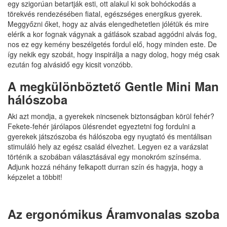
egy szigorúan betartják esti, ott alakul ki sok bohóckodás a
törekvés rendezésében fiatal, egészséges energikus gyerek.
Meggyőzni őket, hogy az alvás elengedhetetlen jólétük és mire
elérik a kor fognak vágynak a gátlások szabad aggódni alvás fog,
nos ez egy kemény beszélgetés fordul elő, hogy minden este. De
így nekik egy szobát, hogy inspirálja a nagy dolog, hogy még csak
ezután fog alvásidő egy kicsit vonzóbb.
A megkülönböztető Gentle Mini Man
hálószoba
Aki azt mondja, a gyerekek nincsenek biztonságban körül fehér?
Fekete-fehér járólapos ülésrendet egyeztetni fog fordulni a
gyerekek játszószoba és hálószoba egy nyugtató és mentálisan
stimuláló hely az egész család élvezhet. Legyen ez a varázslat
történik a szobában választásával egy monokróm színséma.
Adjunk hozzá néhány felkapott durran szín és hagyja, hogy a
képzelet a többit!
Az ergonómikus Áramvonalas szoba