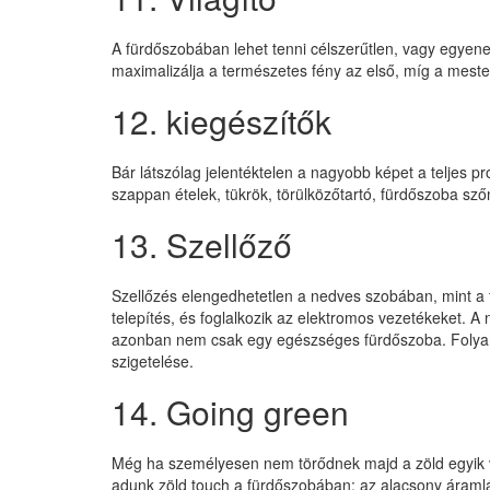
A fürdőszobában lehet tenni célszerűtlen, vagy egyenes
maximalizálja a természetes fény az első, míg a meste
12. kiegészítők
Bár látszólag jelentéktelen a nagyobb képet a teljes pr
szappan ételek, tükrök, törülközőtartó, fürdőszoba sző
13. Szellőző
Szellőzés elengedhetetlen a nedves szobában, mint a fü
telepítés, és foglalkozik az elektromos vezetékeket. 
azonban nem csak egy egészséges fürdőszoba. Folyama
szigetelése.
14. Going green
Még ha személyesen nem törődnek majd a zöld egyik vag
adunk zöld touch a fürdőszobában: az alacsony áramlás