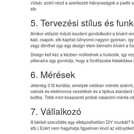
vízkár, ezért nézd a szerkezeti hiányosságok a padló s
stb
5. Tervezési stílus és funk
Amikor először induló kezdeni gondolkodni a kívánt er
kád, csapok, stb kaphat túlnyomó nagyon gyorsan, így 
vagy dönthet úgy egy design elem kiemelni kívánt a fü
Design kell kéz a kézben működnek a funkciók, így viz
pillanatra úgy gondolja, hogy a fürdőszoba kialakítása i
6. Mérések
Jelenleg 3 fő korlátai, amelyek valóban mérete számít,
csövek és elektromos vezetékek és a tipikus standard
boltba. Több mint bosszantó próbál vásárolni mérés né
7. Vállalkozó
A bérleti szerződés egy elképzelhetően DIY munkát? N
stb.) Ezért nem hagyhatja figyelmen kívül az előnyöke