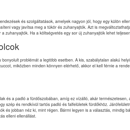
 berendezések és szolgáltatások, amelyek nagyon jól, hogy egy külön ell
issíteni vagy javítsa meg a tükör és zuhanyajtók. Azt is megváltoztath
er a zuhanyajtók. Ha a költségvetés egy sor új zuhanyajtók lehet teljes
olcok
 bonyolult problémát a legtöbb esetben. A kis, szabálytalan alakú hel
cuccot, miközben minden könnyen elérhető, akkor el kell férnie a rendelk
alak és a padló a fürdőszobában, amíg ez vízálló, akár természetesen, ak
gy szép és rendkívül tartós padló és falfelületek fürdőkhöz. Járófelüle
sók és jobban néz ki, mint régen. Bármi legyen is a választás, mindig 
s elleni ellenállást.