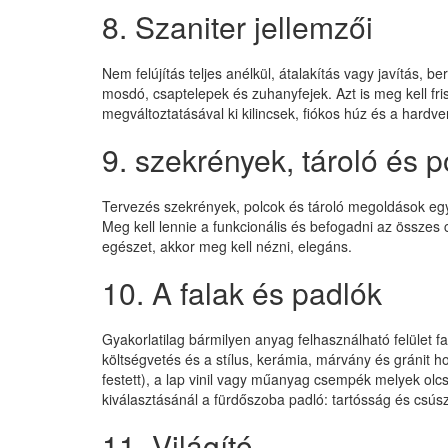
8. Szaniter jellemzői
Nem felújítás teljes anélkül, átalakítás vagy javítás,
mosdó, csaptelepek és zuhanyfejek. Azt is meg kell fr
megváltoztatásával ki kilincsek, fiókos húz és a hardv
9. szekrények, tároló és p
Tervezés szekrények, polcok és tároló megoldások egy
Meg kell lennie a funkcionális és befogadni az összes 
egészet, akkor meg kell nézni, elegáns.
10. A falak és padlók
Gyakorlatilag bármilyen anyag felhasználható felület f
költségvetés és a stílus, kerámia, márvány és gránit ho
festett), a lap vinil vagy műanyag csempék melyek olc
kiválasztásánál a fürdőszoba padló: tartósság és csúszá
11. Világító