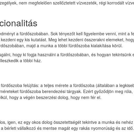
zegélyek, nem megfelelően szellőztetett vízvezeték, régi korrodált víz
cionalitás
edményt a fürdőszobában. Sok tényezőt kell figyelembe venni, mint a f
kezdeni egy kis kutatást. Meg lehet kezdeni összerakni elemeket, hogy
rdőszobában, majd a munka a többi fürdőszoba kialakítása körül.
sgálni, hogy ki fogja használni a fürdőszobában, és hogyan tekintsünk
lleszkedik a többi ház.
 fürdőszoba felújítás: a teljes mérete a fürdőszoba (általában a legki
 méreteket fürdőszoba berendezési tárgyak. Ezért győződjön meg róla,
lkül, hogy a végén beszerzési dolog, hogy nem fér el.
os, igen, ez egy okos dolog összetettségét tekintve a munka és nehéz 
t a bérleti vállalkozó és mentse magát egy rakás nyomorúság és az idő.