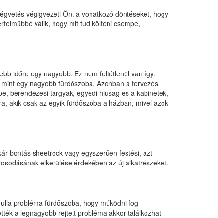
ltségvetés végigvezeti Önt a vonatkozó döntéseket, hogy
yértelműbbé válik, hogy mit tud költeni csempe,
ebb időre egy nagyobb. Ez nem feltétlenül van így.
t, mint egy nagyobb fürdőszoba. Azonban a tervezés
e, berendezési tárgyak, egyedi hiúság és a kabinetek,
ára, akik csak az egyik fürdőszoba a házban, mivel azok
Akár bontás sheetrock vagy egyszerűen festési, azt
árosodásának elkerülése érdekében az új alkatrészeket.
 nulla probléma fürdőszoba, hogy működni fog
ették a legnagyobb rejtett probléma akkor találkozhat