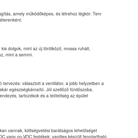
lágítás, amely működőképes, és létrehoz légkör. Terv
méterenként.
kis dolgok, mint az új törölköző, mossa ruháit,
sz, mint a semmi.
ervezés: választott a ventilátor, a jobb helyzetben a
akár egészségkárosító. Jól szellőző fürdőszoba,
ezés, tartozékok és a telítettség az épület
okan vannak, költségvetési barátságos lehetőséget
OC vagy no-VOC festékek; vanities készült fenntartható