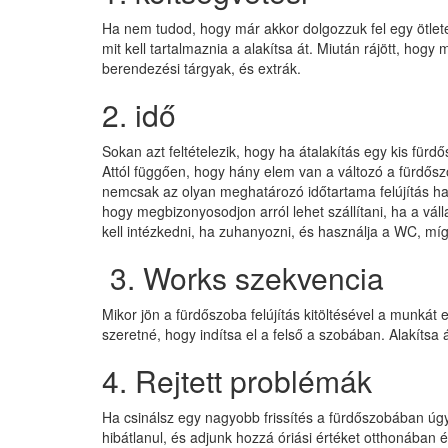
Ha nem tudod, hogy már akkor dolgozzuk fel egy ötletet
mit kell tartalmaznia a alakítsa át. Miután rájött, hogy
berendezési tárgyak, és extrák.
2. idő
Sokan azt feltételezik, hogy ha átalakítás egy kis fü
Attól függően, hogy hány elem van a változó a fürdős
nemcsak az olyan meghatározó időtartama felújítás ha
hogy megbizonyosodjon arról lehet szállítani, ha a vál
kell intézkedni, ha zuhanyozni, és használja a WC, mí
3. Works szekvencia
Mikor jön a fürdőszoba felújítás kitöltésével a munkát
szeretné, hogy indítsa el a felső a szobában. Alakíts
4. Rejtett problémák
Ha csinálsz egy nagyobb frissítés a fürdőszobában úgy
hibátlanul, és adjunk hozzá óriási értéket otthonában 