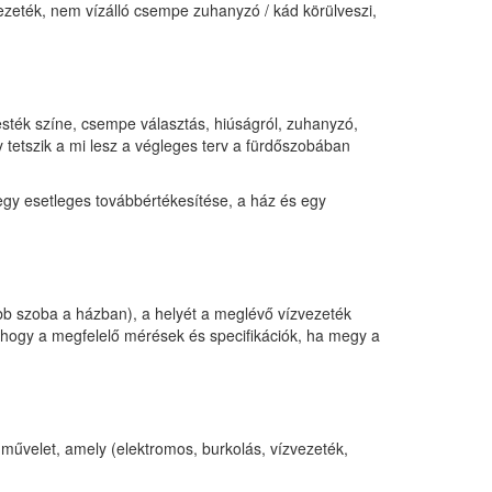
vezeték, nem vízálló csempe zuhanyzó / kád körülveszi,
esték színe, csempe választás, hiúságról, zuhanyzó,
 tetszik a mi lesz a végleges terv a fürdőszobában
 egy esetleges továbbértékesítése, a ház és egy
sebb szoba a házban), a helyét a meglévő vízvezeték
 hogy a megfelelő mérések és specifikációk, ha megy a
művelet, amely (elektromos, burkolás, vízvezeték,