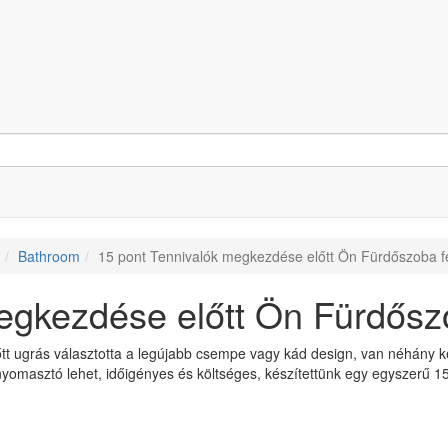
Bathroom
15 pont Tennivalók megkezdése előtt Ön Fürdőszoba fe
egkezdése előtt Ön Fürdőszo
tt ugrás választotta a legújabb csempe vagy kád design, van néhány ke
 nyomasztó lehet, időigényes és költséges, készítettünk egy egyszerű 1
.