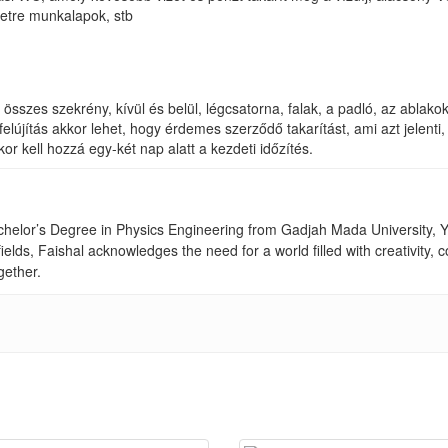
letre munkalapok, stb
 az összes szekrény, kívül és belül, légcsatorna, falak, a padló, az abla
újítás akkor lehet, hogy érdemes szerződő takarítást, ami azt jelenti, 
or kell hozzá egy-két nap alatt a kezdeti időzítés.
achelor’s Degree in Physics Engineering from Gadjah Mada University, Yo
fields, Faishal acknowledges the need for a world filled with creativity
gether.