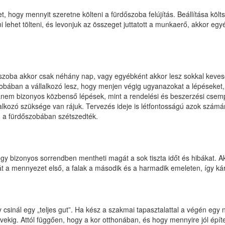
, hogy mennyit szeretne költeni a fürdőszoba felújítás. Beállítása kö
 mi lehet tölteni, és levonjuk az összeget juttatott a munkaerő, akkor eg
rdőszoba akkor csak néhány nap, vagy egyébként akkor lesz sokkal keves
zobában a vállalkozó lesz, hogy menjen végig ugyanazokat a lépéseke
nem bizonyos közbenső lépések, mint a rendelési és beszerzési csemp
lalkozó szüksége van rájuk. Tervezés ideje is létfontosságú azok szám
g a fürdőszobában szétszedték.
 egy bizonyos sorrendben mentheti magát a sok tiszta időt és hibákat. 
a át a mennyezet első, a falak a második és a harmadik emeleten, így k
 csinál egy „teljes gut”. Ha kész a szakmai tapasztalattal a végén egy
évekig. Attól függően, hogy a kor otthonában, és hogy mennyire jól épít