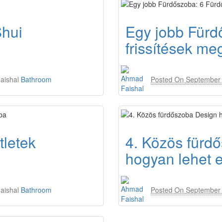
Shui
Egy jobb Fürd
frissítések me
aishal
Bathroom
Posted On
September 
letek
4. Közös fürd
hogyan lehet e
aishal
Bathroom
Posted On
September 