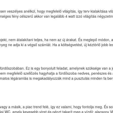
en veszélyes anélkül, hogy megfelelő világítás, így terv kialakítása vi
rséges fény célszerű akkor van legalább 4 watt izzó világítás négyzet
ojekt, nem átalakítani teljes, ha nem az új árakat. És meglepő módon, a 
nyeg ne adja ki a végső számlát. Ha a költségvetést, új kéztörlő jobb le
rdőszobában. Ez is egy bonyolult feladat, amelynek szüksége van a jó t
A nem megfelelő szellőzés hagyhatja a fürdőszoba nedves, penészes és 
tos légáramlás is megakadályozzák mind a pusztulás minden fa berend
y a másik, a piac trend felé, így ez valami, hogy fontolja meg. És s
i WC, amely kevesebb vizet és pénzt takarít meg a vízdíj; alacsony V