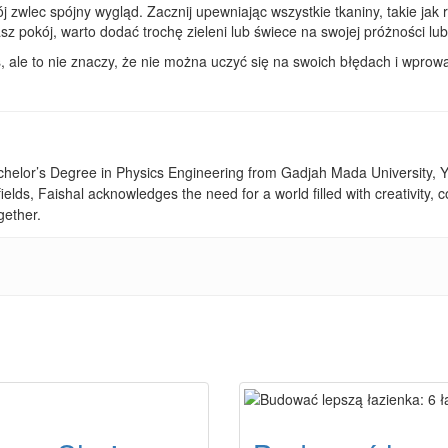
strój zwlec spójny wygląd. Zacznij upewniając wszystkie tkaniny, takie j
sz pokój, warto dodać trochę zieleni lub świece na swojej próżności lub
s, ale to nie znaczy, że nie można uczyć się na swoich błędach i wpro
achelor’s Degree in Physics Engineering from Gadjah Mada University, Yo
fields, Faishal acknowledges the need for a world filled with creativity
gether.