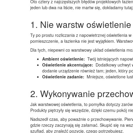
Oto cztery z najczęstszych błędów projektowych łazien
jeden lub dwa na liście, nie martw się, dokładamy tuta
1. Nie warstw oświetlenie
Ty po prostu rozliczania z napowietrznej oświetlenia w
pomieszczenie, a łazienka nie jest wyjątkiem. Warstwo
Dla tych, niepewni co warstwowy układ oświetlenia mo
Ambient oświetlenie:
Twój istniejących napowi
Oświetlenie akcentujące:
Dodatkowy uchwyt wo
dodanie urządzenie również tam; jeden, który po
Oświetlenie zadanie:
Mniejsze, oświetlone lu
2. Wykonywanie przechow
Jak warstwowej oświetlenia, to pomyłka dotyczy zarówn
Produkty piętrzyły się wszędzie, dzięki czemu pokój ni
Nadszedł czas, aby poważnie o przechowywanie. Pierwszy
gdzie rzeczy zaczynają się załamać. Skupić się na ws
szuflad, aby znaleźć pozycję, czego potrzebujesz.