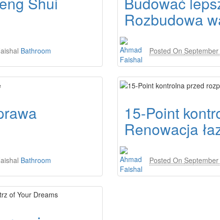
Feng Shui
Budować lepsz
Rozbudowa wa
aishal
Bathroom
Posted On
September 
prawa
15-Point kont
Renowacja łaz
aishal
Bathroom
Posted On
September 