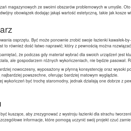
zań magazynowych ze swoimi obszarów problemowych w umyśle. Oto klu
podwójny obowiązek dodając jakąś wartość estetyczną, takie jak kosze 
arz
wania osprzętu. Być może ponownie zrobić swoje łazienki kawałek-by-s
jest to również dość łatwo naprawić; który z pewnością można rozwiąz
amiętać, że podczas gdy materiał wybrać dla swoich urządzeń jest kl
 ciała, ale gospodarzem różnych wykończeniach, nie będzie pasował.
rdziej nowoczesny, wyposażony w płynną konsystencję oraz wysoki po
najbardziej powszechne, oferując bardziej matowym wyglądzie.
ej wykończeń być trochę staromodny, jednak działają one dobrze z pewn
u
być kuszące, aby zrezygnować z wystroju łazienki dla strachu tworzenia
zegółowe informacje, które pomogą uczynić swój projekt czuć zamierzon