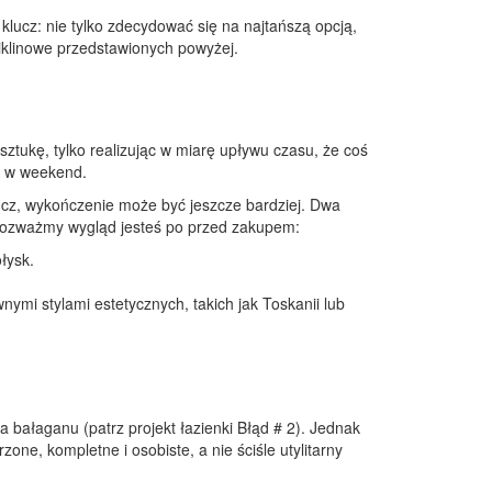
cz: nie tylko zdecydować się na najtańszą opcją,
wiklinowe przedstawionych powyżej.
ztukę, tylko realizując w miarę upływu czasu, że coś
ać w weekend.
ucz, wykończenie może być jeszcze bardziej. Dwa
 Rozważmy wygląd jesteś po przed zakupem:
łysk.
ymi stylami estetycznych, takich jak Toskanii lub
 bałaganu (patrz projekt łazienki Błąd # 2). Jednak
e, kompletne i osobiste, a nie ściśle utylitarny