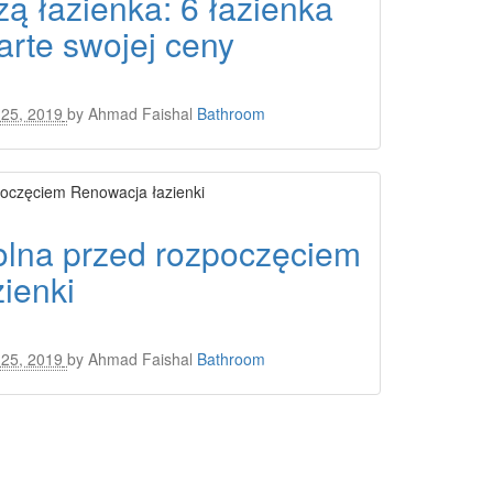
ą łazienka: 6 łazienka
rte swojej ceny
25, 2019
by
Ahmad Faishal
Bathroom
rolna przed rozpoczęciem
ienki
25, 2019
by
Ahmad Faishal
Bathroom