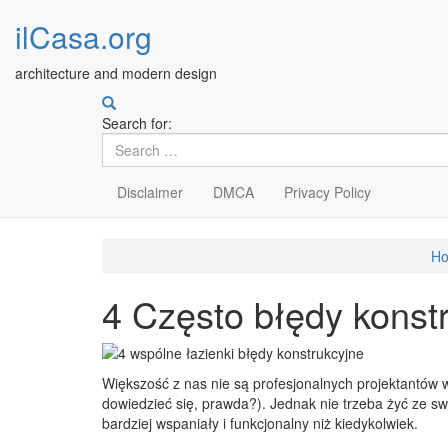
ilCasa.org
architecture and modern design
Search for:
Disclaimer
DMCA
Privacy Policy
Skip
H
to
main
4 Często błędy konstr
content
Większość z nas nie są profesjonalnych projektantów w
dowiedzieć się, prawda?). Jednak nie trzeba żyć ze sw
bardziej wspaniały i funkcjonalny niż kiedykolwiek.