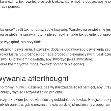
ka widzimy, jak również prostych kroków, które można podjąć, aby je po
j, aby pomóc.
 łazience? Jeśli tak, to robisz sobie krzywdę. Warstwowa oświetlenie j
wa oświetlenie sprawia rutyny pielęgnacyjne, takie jak golenie lub wpr
że wyglądać, oto przykład:
etrznych oświetlenia. Rozważyć dodanie dodatkowego oświetlenia zagłę
kół lustra lub próżności pomaga procedur pielęgnacyjnych. Jeśli czę
zwoli Ci przyciemnić światła, aby stworzyć jakąś atmosferę.
sterka kosmetyczne mogą również pomóc w pielęgnacji.
ywania afterthought
o formy i funkcji. Łazienka bez wystarczającej ilości pamięci, aby ut
echlujny wygląd i rozpraszać od projektu.
m krokiem jest dowiedzieć się dokładnie, co trzeba. Przejść przez pro
zelkich punktów, gdzie można znaleźć bardziej sfrustrowany z obecnym