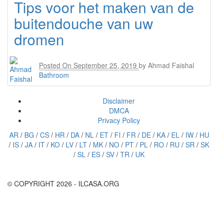
Tips voor het maken van de
buitendouche van uw
dromen
Posted On
September 25, 2019
by
Ahmad Faishal
Bathroom
Disclaimer
DMCA
Privacy Policy
AR
/
BG
/
CS
/
HR
/
DA
/
NL
/
ET
/
FI
/
FR
/
DE
/
KA
/
EL
/
IW
/
HU
/
IS
/
JA
/
IT
/
KO
/
LV
/
LT
/
MK
/
NO
/
PT
/
PL
/
RO
/
RU
/
SR
/
SK
/
SL
/
ES
/
SV
/
TR
/
UK
© COPYRIGHT 2026 - ILCASA.ORG