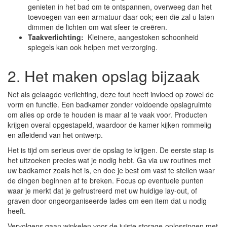
genieten in het bad om te ontspannen, overweeg dan het
toevoegen van een armatuur daar ook; een die zal u laten
dimmen de lichten om wat sfeer te creëren.
Taakverlichting:
Kleinere, aangestoken schoonheid
spiegels kan ook helpen met verzorging.
2. Het maken opslag bijzaak
Net als gelaagde verlichting, deze fout heeft invloed op zowel de
vorm en functie. Een badkamer zonder voldoende opslagruimte
om alles op orde te houden is maar al te vaak voor. Producten
krijgen overal opgestapeld, waardoor de kamer kijken rommelig
en afleidend van het ontwerp.
Het is tijd om serieus over de opslag te krijgen. De eerste stap is
het uitzoeken precies wat je nodig hebt. Ga via uw routines met
uw badkamer zoals het is, en doe je best om vast te stellen waar
de dingen beginnen af ​​te breken. Focus op eventuele punten
waar je merkt dat je gefrustreerd met uw huidige lay-out, of
graven door ongeorganiseerde lades om een ​​item dat u nodig
heeft.
Vervolgens gaan winkelen voor de juiste storage-oplossingen met