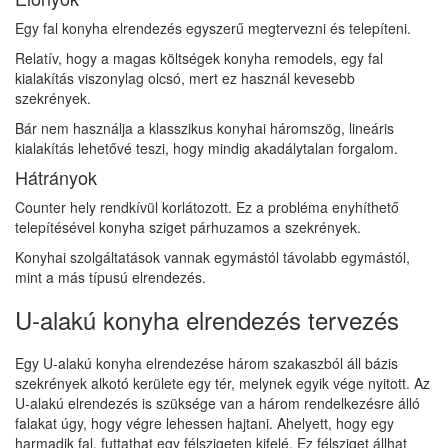
Egy fal konyha elrendezés egyszerű megtervezni és telepíteni.
Relatív, hogy a magas költségek konyha remodels, egy fal
kialakítás viszonylag olcsó, mert ez használ kevesebb
szekrények.
Bár nem használja a klasszikus konyhai háromszög, lineáris
kialakítás lehetővé teszi, hogy mindig akadálytalan forgalom.
Hátrányok
Counter hely rendkívül korlátozott. Ez a probléma enyhíthető
telepítésével konyha sziget párhuzamos a szekrények.
Konyhai szolgáltatások vannak egymástól távolabb egymástól,
mint a más típusú elrendezés.
U-alakú konyha elrendezés tervezés
Egy U-alakú konyha elrendezése három szakaszból áll bázis
szekrények alkotó kerülete egy tér, melynek egyik vége nyitott. Az
U-alakú elrendezés is szüksége van a három rendelkezésre álló
falakat úgy, hogy végre lehessen hajtani. Ahelyett, hogy egy
harmadik fal, futtathat egy félszigeten kifelé. Ez félsziget állhat