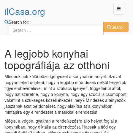
ilCasa.org
Search for:
Search
Skip
A legjobb konyhai
to
main
topográfiája az otthoni
content
Mindenkinek különböző igényeket a konyhában helyet. Szóval
hogyan lehet dönteni, hogy a legjobb elrendezés nélkül tényezők
figyelembevételével, mint a szakács igényeit, függetlenül attól,
hogy azt szeretné, hogy a konyha, hogy egy szociális csomópont,
valamint a szükséges közeli étkezési hely? Mindezek a tényezők
játszanak akut be döntését, hogy alakítsa át a konyhában
mintájára egy elrendezést a másikkal elrendezést.
Mégis, a végén, gyakran a rendelkezésre álló helyet foglal a
konyhában, hogy diktálja az elrendezést. Hacsak a tiéd egy
egyedi építésű otthon, akkor egy bizonyos összeget, és