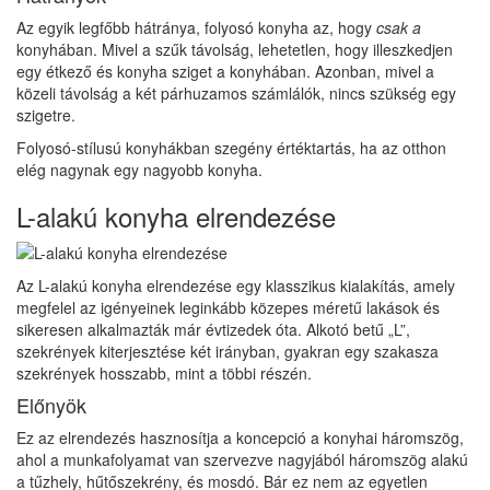
Az egyik legfőbb hátránya, folyosó konyha az, hogy
csak a
konyhában. Mivel a szűk távolság, lehetetlen, hogy illeszkedjen
egy étkező és konyha sziget a konyhában. Azonban, mivel a
közeli távolság a két párhuzamos számlálók, nincs szükség egy
szigetre.
Folyosó-stílusú konyhákban szegény értéktartás, ha az otthon
elég nagynak egy nagyobb konyha.
L-alakú konyha elrendezése
Az L-alakú konyha elrendezése egy klasszikus kialakítás, amely
megfelel az igényeinek leginkább közepes méretű lakások és
sikeresen alkalmazták már évtizedek óta. Alkotó betű „L”,
szekrények kiterjesztése két irányban, gyakran egy szakasza
szekrények hosszabb, mint a többi részén.
Előnyök
Ez az elrendezés hasznosítja a koncepció a konyhai háromszög,
ahol a munkafolyamat van szervezve nagyjából háromszög alakú
a tűzhely, hűtőszekrény, és mosdó. Bár ez nem az egyetlen