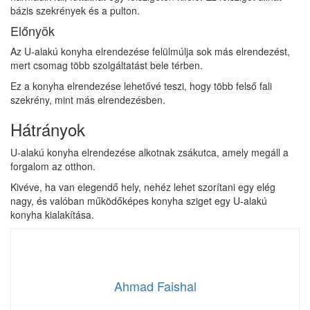
bázis szekrények és a pulton.
Előnyök
Az U-alakú konyha elrendezése felülmúlja sok más elrendezést,
mert csomag több szolgáltatást bele térben.
Ez a konyha elrendezése lehetővé teszi, hogy több felső fali
szekrény, mint más elrendezésben.
Hátrányok
U-alakú konyha elrendezése alkotnak zsákutca, amely megáll a
forgalom az otthon.
Kivéve, ha van elegendő hely, nehéz lehet szorítani egy elég
nagy, és valóban működőképes konyha sziget egy U-alakú
konyha kialakítása.
Ahmad Faishal