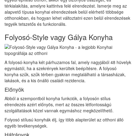
térkialakítás, amelyre kattintva felé elrendezést. Ismerje meg az
alapvető típusa konyhai elrendezések belül elérhető többsége
otthonokban, és hogyan lehet változtatni ezen belül elrendezések
tegyék tetszetős és funkcionális.
Folyosó-Style vagy Gálya Konyha
A folyosó-konyha két párhuzamos fal, amely nagyjából 48 hüvelyk
egymástól, ha a szekrények kerültek beépítésre. A folyosó
konyha szűk, szűk térben gyakran megtalálható a társasházak,
lakások, és a kis önálló családi rezidencia.
Előnyök
Abból a szempontból konyha funkciók, a folyosón stílus
elrendezés azért előnyös, mert az összes létfontosságú
szolgáltatások közel vannak egymáshoz megközelíthető.
Folyosó stílusú konyhák élj, így több alapterület az otthoni álló
egyéb tevékenységek.
Hátrányok