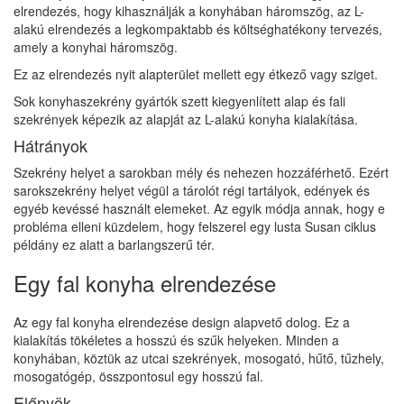
elrendezés, hogy kihasználják a konyhában háromszög, az L-
alakú elrendezés a legkompaktabb és költséghatékony tervezés,
amely a konyhai háromszög.
Ez az elrendezés nyit alapterület mellett egy étkező vagy sziget.
Sok konyhaszekrény gyártók szett kiegyenlített alap és fali
szekrények képezik az alapját az L-alakú konyha kialakítása.
Hátrányok
Szekrény helyet a sarokban mély és nehezen hozzáférhető. Ezért
sarokszekrény helyet végül a tárolót régi tartályok, edények és
egyéb kevéssé használt elemeket. Az egyik módja annak, hogy e
probléma elleni küzdelem, hogy felszerel egy lusta Susan ciklus
példány ez alatt a barlangszerű tér.
Egy fal konyha elrendezése
Az egy fal konyha elrendezése design alapvető dolog. Ez a
kialakítás tökéletes a hosszú és szűk helyeken. Minden a
konyhában, köztük az utcai szekrények, mosogató, hűtő, tűzhely,
mosogatógép, összpontosul egy hosszú fal.
Előnyök