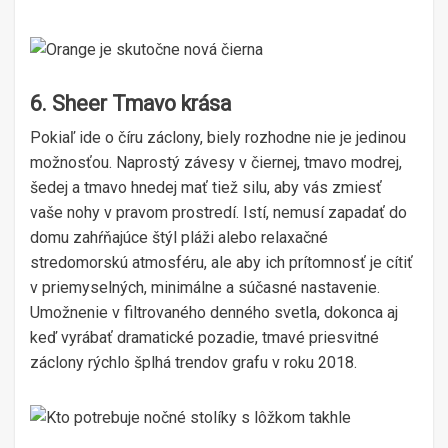
6. Sheer Tmavo krása
Pokiaľ ide o číru záclony, biely rozhodne nie je jedinou
možnosťou. Naprostý závesy v čiernej, tmavo modrej,
šedej a tmavo hnedej mať tiež silu, aby vás zmiesť
vaše nohy v pravom prostredí. Istí, nemusí zapadať do
domu zahŕňajúce štýl pláži alebo relaxačné
stredomorskú atmosféru, ale aby ich prítomnosť je cítiť
v priemyselných, minimálne a súčasné nastavenie.
Umožnenie v filtrovaného denného svetla, dokonca aj
keď vyrábať dramatické pozadie, tmavé priesvitné
záclony rýchlo šplhá trendov grafu v roku 2018.