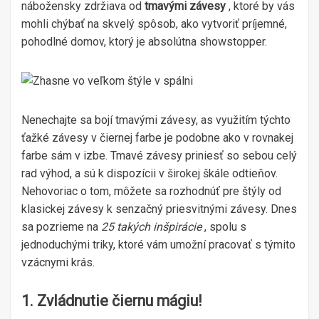
nábožensky zdržiava od
tmavými závesy
, ktoré by vás
mohli chýbať na skvelý spôsob, ako vytvoriť príjemné,
pohodlné domov, ktorý je absolútna showstopper.
Nenechajte sa bojí tmavými závesy, as využitím týchto
ťažké závesy v čiernej farbe je podobne ako v rovnakej
farbe sám v izbe. Tmavé závesy priniesť so sebou celý
rad výhod, a sú k dispozícii v širokej škále odtieňov.
Nehovoriac o tom, môžete sa rozhodnúť pre štýly od
klasickej závesy k senzačný priesvitnými závesy. Dnes
sa pozrieme na
25 takých inšpirácie
, spolu s
jednoduchými triky, ktoré vám umožní pracovať s týmito
vzácnymi krás.
1. Zvládnutie čiernu mágiu!