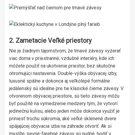
2. Zametacie Veľké priestory
Nie je žiadnym tajomstvom, že tmavé závesy vyzerať
viac doma v priestranné, vzdušné interiéry, kde ich
môžete použiť na ukotvenie priestor, bez skutočne
ohromujúci nastavenia. Double-výška obývacej izby,
luxusné spálne a dokonca aj veľkolepé formálne
jedálenský sú ideálne pre tie klasické čierne závesy. V
otvorenom obývacej priestore, sú tieto závesy môžu
byť použité na vymedzenie medzery tým, že vytvorí
jedinečnú kulisu, alebo jeden môže dokonca využiť je
priniesť trochu súkromia, aké veľké sklenené dvere
spájajúcej obývacia izba na záhrade otvoriť. Ak si
myslíte, pevné-farebné závesy sú nudné, hodiť v