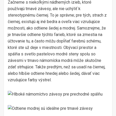
Začneme s niekoľkými nádherných izieb, ktoré
používajú tmavé závesy, ale nie uchýliť k
stereotypnému čiernej. To je správne; pre tých, strach z
čiernej, existujú aj iné bedra a oveľa viac vzrušujúce
možnosti, ako odtiene šedej a modrej. Samozrejme, že
je tmavšie odtiene týchto farieb, ktoré sa zmestia na
účtovanie tu, a často môžu dopĺňať farebnú schému,
ktoré ste už deje v miestnosti. Obývací priestor a
spálňa s svetlo pastelovo modré steny spolu so
závesmi v tmavo námornícka modrá môže skutočne
zdať strhujúce. Takže predtým, než sa usadí na čiernej,
alebo hlbšie odtiene hnedej alebo šedej, dávať viac
vzrušujúce farby výstrel.