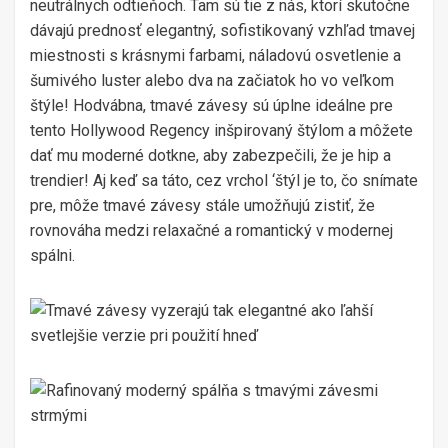
neutrálnych odtieňoch. Tam sú tie z nás, ktorí skutočne
dávajú prednosť elegantný, sofistikovaný vzhľad tmavej
miestnosti s krásnymi farbami, náladovú osvetlenie a
šumivého luster alebo dva na začiatok ho vo veľkom
štýle! Hodvábna, tmavé závesy sú úplne ideálne pre
tento Hollywood Regency inšpirovaný štýlom a môžete
dať mu moderné dotkne, aby zabezpečili, že je hip a
trendier! Aj keď sa táto, cez vrchol ‘štýl je to, čo snímate
pre, môže tmavé závesy stále umožňujú zistiť, že
rovnováha medzi relaxačné a romantický v modernej
spálni.