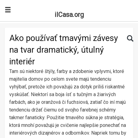
ilCasa.org
Skip to main content
Search for:
Sea
Ako používať tmavými závesy
na tvar dramatický, útulný
interiér
Tam sú niektoré štýly, farby a zdobenie vplyvmi, ktoré
majitelia domov po celom svete majú tendenciu
vyhýbať, pretože ich považujú za dotyk príliš riskantné
vyskúšať. Niektorí sa boja ísť s tučným a žiarivých
farbách, ako je oranžová či fuchsiová, zatiaľ čo iní majú
tendenciu držať čiernu od svojho farebnej schémy
takmer fanaticky. Použitie tmavého súkna je stratégia,
ktorá mnohí považujú je cvičenie najlepšie ponechať na
interiérových dizajnérov a odborníkov. Napriek tomu by