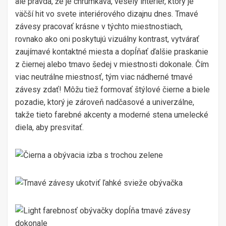
ale pravda, že je chrumkavá, veselý interiér, ktorý je
väčší hit vo svete interiérového dizajnu dnes. Tmavé
závesy pracovať krásne v týchto miestnostiach,
rovnako ako oni poskytujú vizuálny kontrast, vytvárať
zaujímavé kontaktné miesta a dopĺňať ďalšie praskanie
z čiernej alebo tmavo šedej v miestnosti dokonale. Čím
viac neutrálne miestnosť, tým viac nádherné tmavé
závesy zdať! Môžu tiež formovať štýlové čierne a biele
pozadie, ktorý je zároveň nadčasové a univerzálne,
takže tieto farebné akcenty a moderné stena umelecké
diela, aby presvitať.