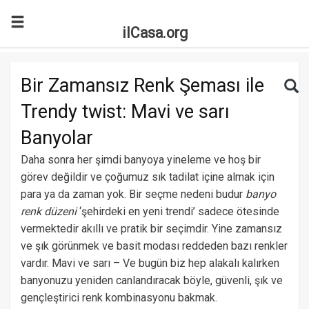
ilCasa.org
Skip to main content
Search for:
Sea
Bir Zamansız Renk Şeması ile
Trendy twist: Mavi ve sarı
Banyolar
Daha sonra her şimdi banyoya yineleme ve hoş bir
görev değildir ve çoğumuz sık tadilat içine almak için
para ya da zaman yok. Bir seçme nedeni budur
banyo
renk düzeni
‘şehirdeki en yeni trendi’ sadece ötesinde
vermektedir akıllı ve pratik bir seçimdir. Yine zamansız
ve şık görünmek ve basit modası reddeden bazı renkler
vardır. Mavi ve sarı – Ve bugün biz hep alakalı kalırken
banyonuzu yeniden canlandıracak böyle, güvenli, şık ve
gençleştirici renk kombinasyonu bakmak.