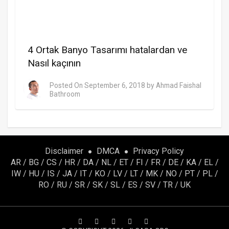
4 Ortak Banyo Tasarımı hatalardan ve
Nasıl kaçının
Posted On
September 6, 2018
by
Ahmad Faishal
Bathroom
Disclaimer
DMCA
Privacy Policy
AR
/
BG
/
CS
/
HR
/
DA
/
NL
/
ET
/
FI
/
FR
/
DE
/
KA
/
EL
/
IW
/
HU
/
IS
/
JA
/
IT
/
KO
/
LV
/
LT
/
MK
/
NO
/
PT
/
PL
/
RO
/
RU
/
SR
/
SK
/
SL
/
ES
/
SV
/
TR
/
UK