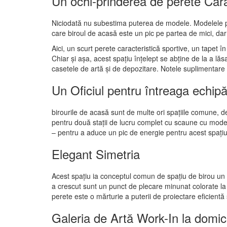
Un ochi-prinderea de perete Cara
Niciodată nu subestima puterea de modele. Modelele pot
care biroul de acasă este un pic pe partea de mici, dar 
Aici, un scurt perete caracteristică sportive, un tapet 
Chiar și așa, acest spațiu înțelept se abține de la a lă
casetele de artă și de depozitare. Notele suplimentare
Un Oficiul pentru întreaga echip
birourile de acasă sunt de multe ori spațiile comune, 
pentru două stații de lucru complet cu scaune cu model 
– pentru a aduce un pic de energie pentru acest spațiu d
Elegant Simetria
Acest spațiu ia conceptul comun de spațiu de birou un 
a crescut sunt un punct de plecare minunat colorate la 
perete este o mărturie a puterii de proiectare eficientă 
Galeria de Artă Work-In la domici