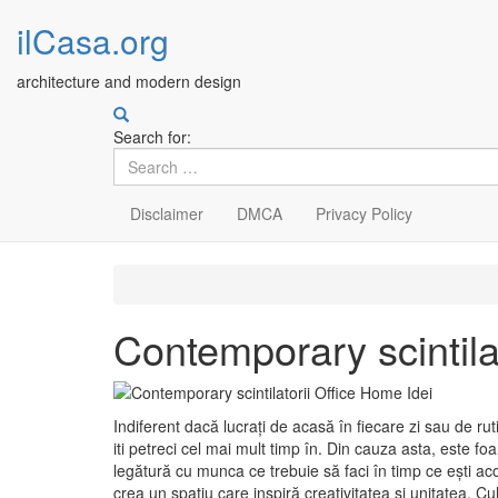
ilCasa.org
architecture and modern design
Search for:
Disclaimer
DMCA
Privacy Policy
Skip
to
main
Contemporary scintila
content
Indiferent dacă lucrați de acasă în fiecare zi sau de r
iti petreci cel mai mult timp în. Din cauza asta, este fo
legătură cu munca ce trebuie să faci în timp ce ești ac
crea un spațiu care inspiră creativitatea și unitatea.
Cul