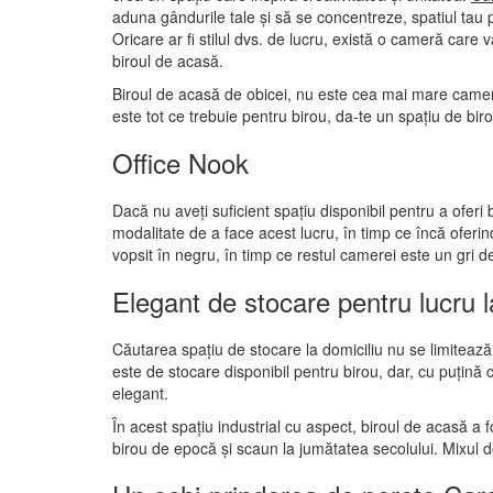
aduna gândurile tale și să se concentreze, spatiul tau po
Oricare ar fi stilul dvs. de lucru, există o cameră care 
biroul de acasă.
Biroul de acasă de obicei, nu este cea mai mare cameră
este tot ce trebuie pentru birou, da-te un spațiu de biro
Office Nook
Dacă nu aveți suficient spațiu disponibil pentru a ofer
modalitate de a face acest lucru, în timp ce încă oferin
vopsit în negru, în timp ce restul camerei este un gri 
Elegant de stocare pentru lucru l
Căutarea spațiu de stocare la domiciliu nu se limitează
este de stocare disponibil pentru birou, dar, cu puțină c
elegant.
În acest spațiu industrial cu aspect, biroul de acasă a 
birou de epocă și scaun la jumătatea secolului. Mixul d