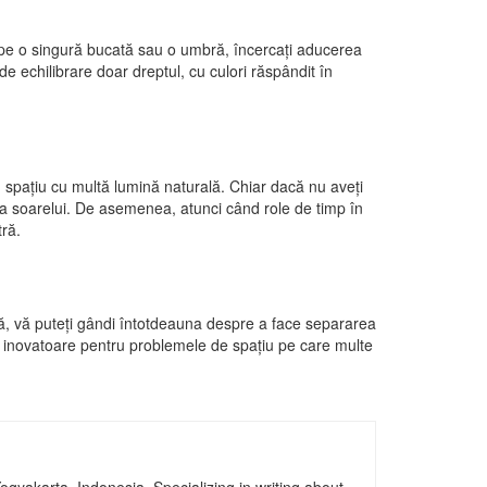
e pe o singură bucată sau o umbră, încercați aducerea
de echilibrare doar dreptul, cu culori răspândit în
n spațiu cu multă lumină naturală. Chiar dacă nu aveți
mina soarelui. De asemenea, atunci când role de timp în
tră.
să, vă puteți gândi întotdeauna despre a face separarea
ie inovatoare pentru problemele de spațiu pe care multe