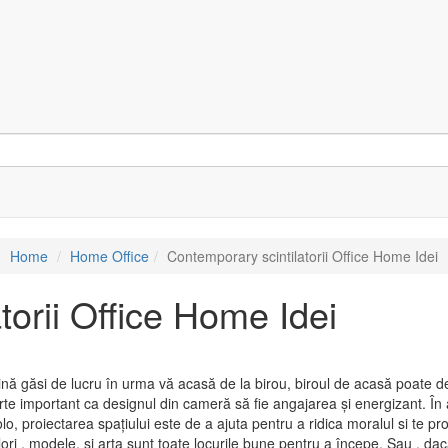
Home
Home Office
Contemporary scintilatorii Office Home Idei
torii Office Home Idei
utină găsi de lucru în urma vă acasă de la birou, biroul de acasă poate
arte important ca designul din cameră să fie angajarea și energizant. În a
olo, proiectarea spațiului este de a ajuta pentru a ridica moralul si te
ori
, modele, și arta sunt toate locurile bune pentru a începe. Sau , dacă