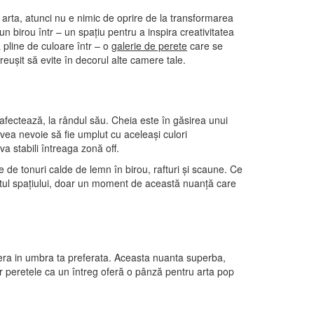
e arta, atunci nu e nimic de oprire de la transformarea
n birou într – un spațiu pentru a inspira creativitatea
ă pline de culoare într – o
galerie de perete
care se
eușit să evite în decorul alte camere tale.
afectează, la rândul său. Cheia este în găsirea unui
avea nevoie să fie umplut cu aceleași culori
a stabili întreaga zonă off.
e de tonuri calde de lemn în birou, rafturi și scaune. Ce
stul spațiului, doar un moment de această nuanță care
era in umbra ta preferata. Aceasta nuanta superba,
ar peretele ca un întreg oferă o pânză pentru arta pop