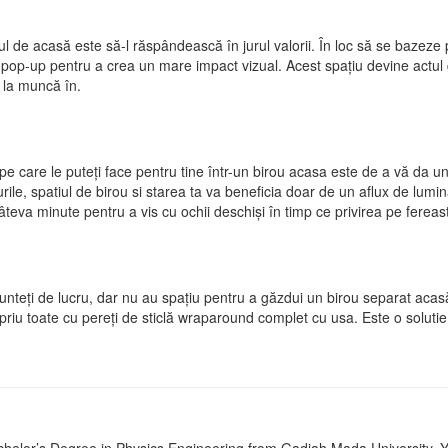
 de acasă este să-l răspândească în jurul valorii. În loc să se bazez
tre pop-up pentru a crea un mare impact vizual. Acest spațiu devine actul 
 la muncă în.
e care le puteți face pentru tine într-un birou acasa este de a vă da u
urile, spatiul de birou si starea ta va beneficia doar de un aflux de lu
âteva minute pentru a vis cu ochii deschiși în timp ce privirea pe fereas
nteți de lucru, dar nu au spațiu pentru a găzdui un birou separat aca
opriu toate cu pereți de sticlă wraparound complet cu usa. Este o solut