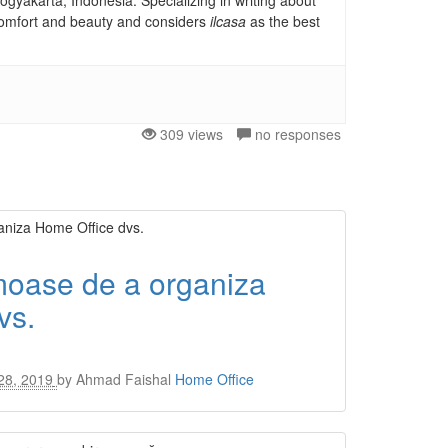
gyakarta, Indonesia. Specializing in writing about
, comfort and beauty and considers
ilcasa
as the best
309 views
no responses
moase de a organiza
vs.
28, 2019
by
Ahmad Faishal
Home Office