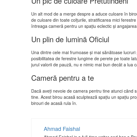
Un pic de culoare Pretutindeni
Un alt mod de a merge despre a aduce culoare în biroul
de culoare din toate colțurile, stratificarea mici feres
întreaga cameră pentru un spațiu eclectic și angajarea
Un plin de lumină Oficiul
Una dintre cele mai frumoase și mai sănătoase lucruri p
posibilitatea de ferestre lungime de perete pe toate lat
jurul valorii de pauză, nu e nimic mai bun decât a lua c
Cameră pentru a te
Dacă aveți nevoie de camera pentru tine atunci când su
tine. Acest birou acasă sculptează spațiu un spațiu pr
birouri de acasă rula în.
Ahmad Faishal