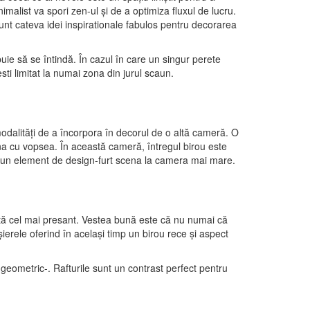
nimalist va spori zen-ul și de a optimiza fluxul de lucru.
 sunt cateva idei inspirationale fabulos pentru decorarea
ie să se întindă. În cazul în care un singur perete
sti limitat la numai zona din jurul scaun.
modalități de a încorpora în decorul de o altă cameră. O
zona cu vopsea. În această cameră, întregul birou este
imp un element de design-furt scena la camera mai mare.
intă cel mai presant. Vestea bună este că nu numai că
șierele oferind în același timp un birou rece și aspect
 geometric-. Rafturile sunt un contrast perfect pentru