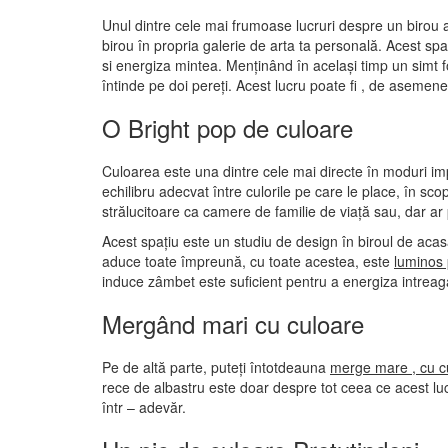
Unul dintre cele mai frumoase lucruri despre un birou ac
birou în propria galerie de arta ta personală. Acest spa
si energiza mintea. Menținând în același timp un simt fo
întinde pe doi pereți. Acest lucru poate fi , de asemen
O Bright pop de culoare
Culoarea este una dintre cele mai directe în moduri imp
echilibru adecvat între culorile pe care le place, în sc
strălucitoare ca camere de familie de viață sau, dar ar
Acest spațiu este un studiu de design în biroul de acasă
aduce toate împreună, cu toate acestea, este
luminos
induce zâmbet este suficient pentru a energiza intrea
Mergând mari cu culoare
Pe de altă parte, puteți întotdeauna
merge mare , cu c
rece de albastru este doar despre tot ceea ce acest lu
într – adevăr.