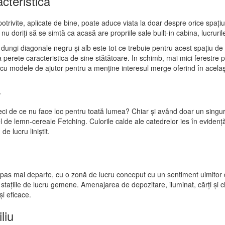
cteristică
rivite, aplicate de bine, poate aduce viata la doar despre orice spațiu
nu doriți să se simtă ca acasă are propriile sale built-in cabina, lucrur
în dungi diagonale negru și alb este tot ce trebuie pentru acest spațiu d
sa perete caracteristica de sine stătătoare. In schimb, mai mici ferestre
 cu modele de ajutor pentru a menține interesul merge oferind în acelaș
ă
deci de ce nu face loc pentru toată lumea? Chiar și având doar un singu
de lemn-cereale Fetching. Culorile calde ale catedrelor ies în evidență 
e lucru liniștit.
pas mai departe, cu o zonă de lucru conceput cu un sentiment uimitor d
stațiile de lucru gemene. Amenajarea de depozitare, iluminat, cărți și ch
și eficace.
liu