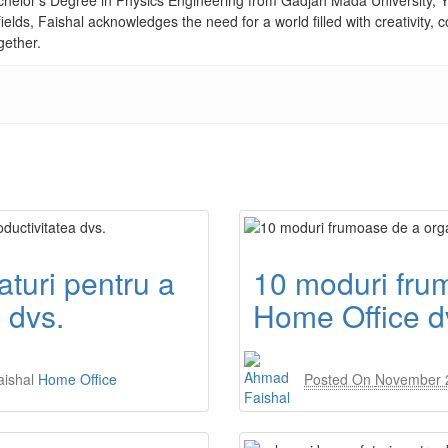
achelor’s Degree in Physics Engineering from Gadjah Mada University, Yo
fields, Faishal acknowledges the need for a world filled with creativity
gether.
aturi pentru a
10 moduri fru
 dvs.
Home Office d
ishal
Home Office
Posted On
November 