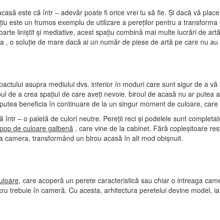
asă este că într – adevăr poate fi orice vrei tu să fie. Și dacă vă plac
țiu este un frumos exemplu de utilizare a pereților pentru a transforma u
arte liniștit și mediative, acest spațiu combină mai multe lucrări de art
ea , o soluție de mare dacă ai un număr de piese de artă pe care nu au r
actului asupra mediului dvs. interior în moduri care sunt sigur de a vă 
opul de a crea spațiul de care aveți nevoie. biroul de acasă nu ar putea 
 putea beneficia în continuare de la un singur moment de culoare, care v
 într – o paletă de culori neutre. Pereții reci și podelele sunt completat
 pop de culoare galbenă
, care vine de la cabinet. Fără copleșitoare re
ga camera, transformând un birou acasă în alt mod obișnuit.
uloare,
care acoperă un perete caracteristică sau chiar o intreaga cam
cru trebuie în cameră. Cu acesta, arhitectura peretelui devine model, i