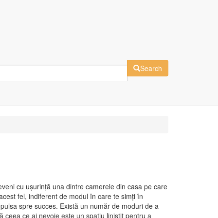
Search
 deveni cu ușurință una dintre camerele din casa pe care
cest fel, indiferent de modul în care te simți în
 propulsa spre succes. Există un număr de moduri de a
 ceea ce ai nevoie este un spațiu liniștit pentru a