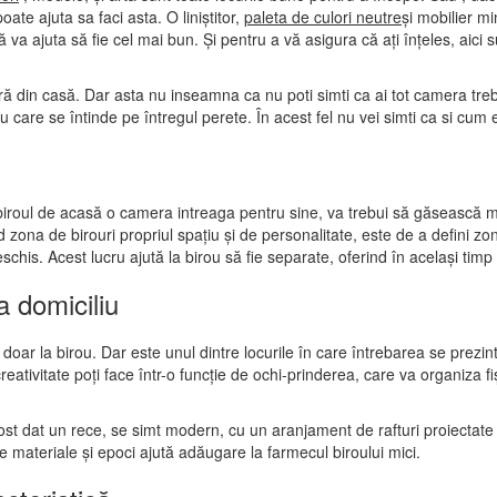
ate ajuta sa faci asta. O liniștitor,
paleta de culori neutre
și mobilier mi
vă va ajuta să fie cel mai bun. Și pentru a vă asigura că ați înțeles, aici
 din casă. Dar asta nu inseamna ca nu poti simti ca ai tot camera trebu
u care se întinde pe întregul perete. În acest fel nu vei simti ca si cum e
i biroul de acasă o camera intreaga pentru sine, va trebui să găsească 
d zona de birouri propriul spațiu și de personalitate, este de a defini 
deschis. Acest lucru ajută la birou să fie separate, oferind în același t
a domiciliu
 doar la birou. Dar este unul dintre locurile în care întrebarea se prez
reativitate poți face într-o funcție de ochi-prinderea, care va organiza fi
fost dat un rece, se simt modern, cu un aranjament de rafturi proiectate
e materiale și epoci ajută adăugare la farmecul biroului mici.