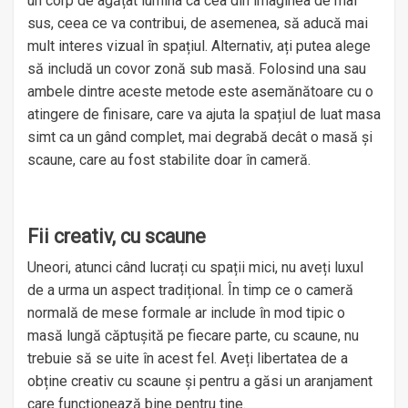
un corp de agățat lumina ca cea din imaginea de mai
sus, ceea ce va contribui, de asemenea, să aducă mai
mult interes vizual în spațiul. Alternativ, ați putea alege
să includă un covor zonă sub masă. Folosind una sau
ambele dintre aceste metode este asemănătoare cu o
atingere de finisare, care va ajuta la spațiul de luat masa
simt ca un gând complet, mai degrabă decât o masă și
scaune, care au fost stabilite doar în cameră.
Fii creativ, cu scaune
Uneori, atunci când lucrați cu spații mici, nu aveți luxul
de a urma un aspect tradițional. În timp ce o cameră
normală de mese formale ar include în mod tipic o
masă lungă căptușită pe fiecare parte, cu scaune, nu
trebuie să se uite în acest fel. Aveți libertatea de a
obține creativ cu scaune și pentru a găsi un aranjament
care funcționează bine pentru tine.