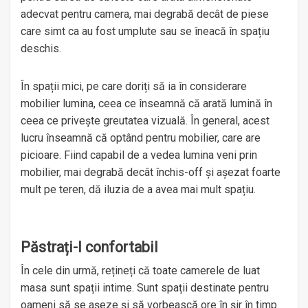
adecvat pentru camera, mai degrabă decât de piese
care simt ca au fost umplute sau se îneacă în spațiu
deschis.
În spații mici, pe care doriți să ia în considerare
mobilier lumina, ceea ce înseamnă că arată lumină în
ceea ce privește greutatea vizuală. În general, acest
lucru înseamnă că optând pentru mobilier, care are
picioare. Fiind capabil de a vedea lumina veni prin
mobilier, mai degrabă decât închis-off și așezat foarte
mult pe teren, dă iluzia de a avea mai mult spațiu.
Păstrați-l confortabil
În cele din urmă, rețineți că toate camerele de luat
masa sunt spații intime. Sunt spații destinate pentru
oameni să se așeze și să vorbească ore în șir în timp