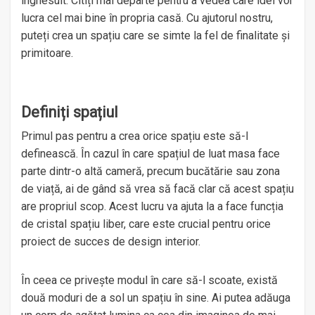
înghesuit. Citiți mai departe pentru a vedea care idei vor
lucra cel mai bine în propria casă. Cu ajutorul nostru,
puteți crea un spațiu care se simte la fel de finalitate și
primitoare.
Definiți spațiul
Primul pas pentru a crea orice spațiu este să-l
definească. În cazul în care spațiul de luat masa face
parte dintr-o altă cameră, precum bucătărie sau zona
de viață, ai de gând să vrea să facă clar că acest spațiu
are propriul scop. Acest lucru va ajuta la a face funcția
de cristal spațiu liber, care este crucial pentru orice
proiect de succes de design interior.
În ceea ce privește modul în care să-l scoate, există
două moduri de a sol un spațiu în sine. Ai putea adăuga