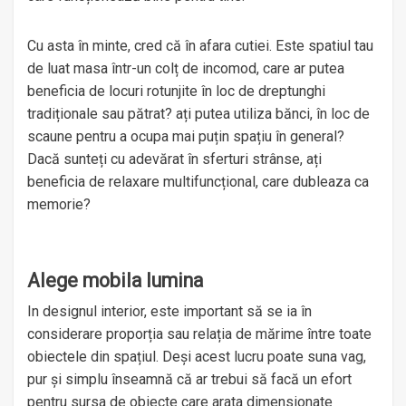
Cu asta în minte, cred că în afara cutiei. Este spatiul tau
de luat masa într-un colț de incomod, care ar putea
beneficia de locuri rotunjite în loc de dreptunghi
tradiționale sau pătrat? ați putea utiliza bănci, în loc de
scaune pentru a ocupa mai puțin spațiu în general?
Dacă sunteți cu adevărat în sferturi strânse, ați
beneficia de relaxare multifuncțional, care dubleaza ca
memorie?
Alege mobila lumina
In designul interior, este important să se ia în
considerare proporția sau relația de mărime între toate
obiectele din spațiul. Deși acest lucru poate suna vag,
pur și simplu înseamnă că ar trebui să facă un efort
pentru sursa de obiecte care arata dimensionate