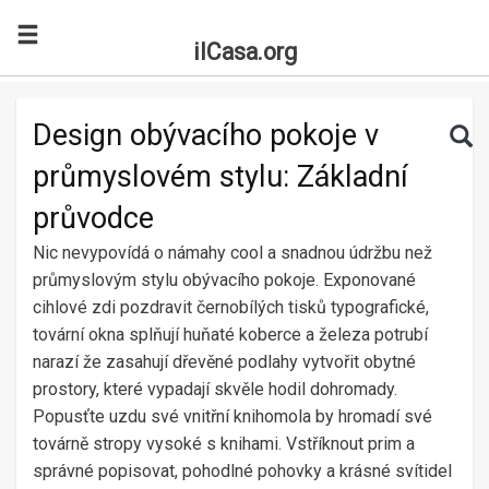
ilCasa.org
Skip to main content
Search for:
Sea
Design obývacího pokoje v
průmyslovém stylu: Základní
průvodce
Nic nevypovídá o námahy cool a snadnou údržbu než
průmyslovým stylu obývacího pokoje. Exponované
cihlové zdi pozdravit černobílých tisků typografické,
tovární okna splňují huňaté koberce a železa potrubí
narazí že zasahují dřevěné podlahy vytvořit obytné
prostory, které vypadají skvěle hodil dohromady.
Popusťte uzdu své vnitřní knihomola by hromadí své
továrně stropy vysoké s knihami. Vstříknout prim a
správné popisovat, pohodlné pohovky a krásné svítidel