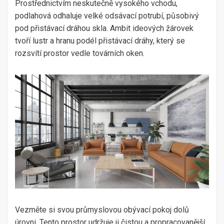
Prostřednictvím neskutečně vysokého vchodu,
podlahová odhaluje velké odsávací potrubí, působivý
pod přistávací dráhou skla. Ambit ideových žárovek
tvoří lustr a hranu podél přistávací dráhy, který se
rozsvítí prostor vedle továrních oken.
Vezměte si svou průmyslovou obývací pokoj dolů
úrovni. Tento prostor udržuje ji čistou a propracovanější