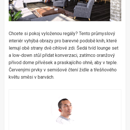
Chcete si pokoj vyloženou regály? Tento průmyslový
interiér vyhýbá obrazy pro barevné podobě knih, které
lemují obě strany dvě cihlové zdi. Šedá tvíd lounge set
a low-down stůl přidat konverzaci, zatímco oranžový
přívod dome přívěsek a praskajícího ohně, aby v teple.
Červenými prvky v semišové čtení židle a třešňového
květu směsi v barvách.