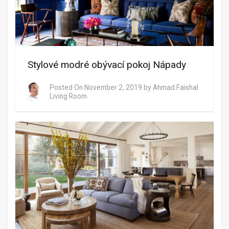
Stylové modré obývací pokoj Nápady
Posted On
November 2, 2019
by
Ahmad Faishal
Living Room