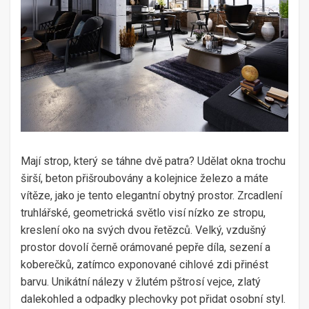
Mají strop, který se táhne dvě patra? Udělat okna trochu
širší, beton přišroubovány a kolejnice železo a máte
vítěze, jako je tento elegantní obytný prostor. Zrcadlení
truhlářské, geometrická světlo visí nízko ze stropu,
kreslení oko na svých dvou řetězců. Velký, vzdušný
prostor dovolí černě orámované pepře díla, sezení a
koberečků, zatímco exponované cihlové zdi přinést
barvu. Unikátní nálezy v žlutém pštrosí vejce, zlatý
dalekohled a odpadky plechovky pot přidat osobní styl.