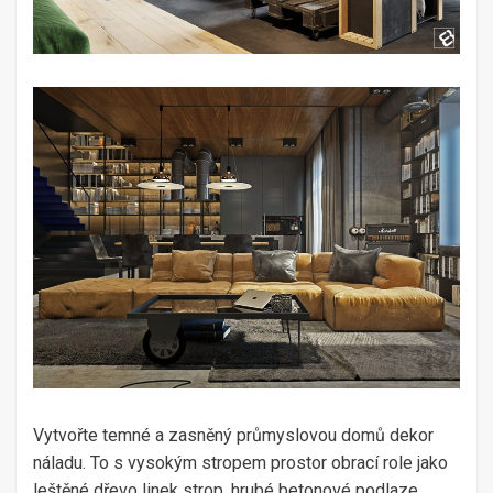
Vytvořte temné a zasněný průmyslovou domů dekor
náladu. To s vysokým stropem prostor obrací role jako
leštěné dřevo linek strop, hrubé betonové podlaze.