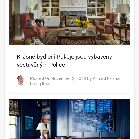
Krásné bydlení Pokoje jsou vybaveny
vestavěným Police
Posted On
November 2, 2019
by
Ahmad Faishal
Living Room