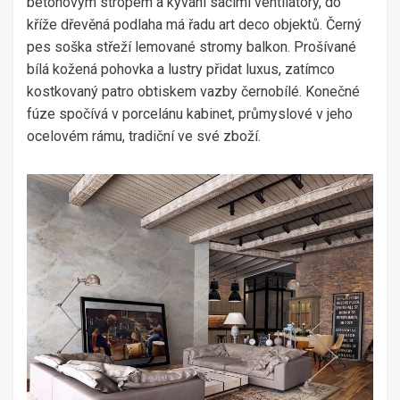
betonovým stropem a kývání sacími ventilátory, do
kříže dřevěná podlaha má řadu art deco objektů. Černý
pes soška střeží lemované stromy balkon. Prošívané
bílá kožená pohovka a lustry přidat luxus, zatímco
kostkovaný patro obtiskem vazby černobílé. Konečné
fúze spočívá v porcelánu kabinet, průmyslové v jeho
ocelovém rámu, tradiční ve své zboží.