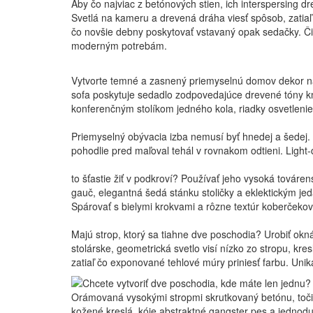
Aby čo najviac z betónových stien, ich interspersing dr
Svetlá na kameru a drevená dráha viesť spôsob, zatiaľ 
čo novšie debny poskytovať vstavaný opak sedačky. Čier
moderným potrebám.
Vytvorte temné a zasnený priemyselnú domov dekor nál
sofa poskytuje sedadlo zodpovedajúce drevené tóny kni
konferenčným stolíkom jedného kola, riadky osvetlenie
Priemyselný obývacia izba nemusí byť hnedej a šedej. T
pohodlie pred maľoval tehál v rovnakom odtieni. Light
to šťastie žiť v podkroví? Používať jeho vysoká tová
gauč, elegantná šedá stánku stoličky a eklektickým j
Spárovať s bielymi krokvami a rôzne textúr koberčekov
Majú strop, ktorý sa tiahne dve poschodia? Urobiť okná 
stolárske, geometrická svetlo visí nízko zo stropu, kr
zatiaľ čo exponované tehlové múry priniesť farbu. Uniká