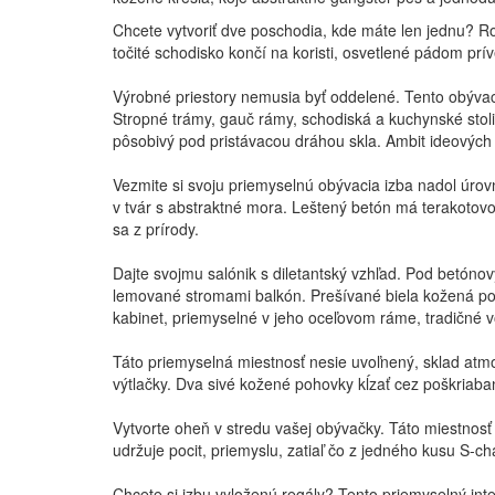
Chcete vytvoriť dve poschodia, kde máte len jednu? R
točité schodisko končí na koristi, osvetlené pádom pr
Výrobné priestory nemusia byť oddelené. Tento obývac
Stropné trámy, gauč rámy, schodiská a kuchynské stol
pôsobivý pod pristávacou dráhou skla. Ambit ideových ži
Vezmite si svoju priemyselnú obývacia izba nadol úrovn
v tvár s abstraktné mora. Leštený betón má terakotovo
sa z prírody.
Dajte svojmu salónik s diletantský vzhľad. Pod betóno
lemované stromami balkón. Prešívané biela kožená poh
kabinet, priemyselné v jeho oceľovom ráme, tradičné vo
Táto priemyselná miestnosť nesie uvoľnený, sklad atmo
výtlačky. Dva sivé kožené pohovky kĺzať cez poškriaban
Vytvorte oheň v stredu vašej obývačky. Táto miestnosť
udržuje pocit, priemyslu, zatiaľ čo z jedného kusu S-c
Chcete si izbu vyloženú regály? Tento priemyselný int