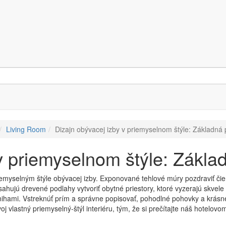
Living Room
Dizajn obývacej izby v priemyselnom štýle: Základná 
v priemyselnom štýle: Zákla
myselným štýle obývacej izby. Exponované tehlové múry pozdraviť čier
ahujú drevené podlahy vytvoriť obytné priestory, ktoré vyzerajú skvele
ihami. Vstreknúť prím a správne popisovať, pohodlné pohovky a krásne s
voj vlastný priemyselný-štýl interiéru, tým, že si prečítajte náš hotelovo