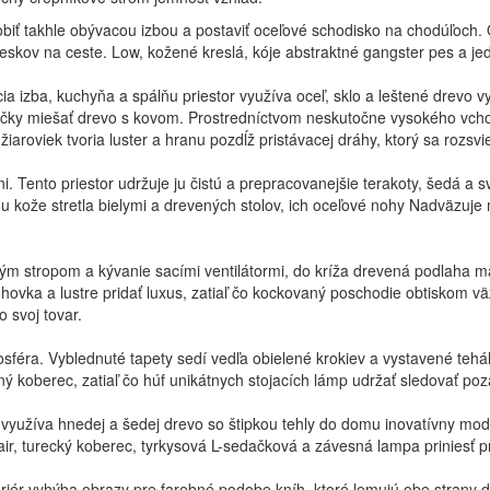
obiť takhle obývacou izbou a postaviť oceľové schodisko na chodúľoch
íveskov na ceste. Low, kožené kreslá, kóje abstraktné gangster pes a 
ia izba, kuchyňa a spálňu priestor využíva oceľ, sklo a leštené drevo
ičky miešať drevo s kovom. Prostredníctvom neskutočne vysokého vcho
aroviek tvoria luster a hranu pozdĺž pristávacej dráhy, ktorý sa rozsvie
i. Tento priestor udržuje ju čistú a prepracovanejšie terakoty, šedá a 
u kože stretla bielymi a drevených stolov, ich oceľové nohy Nadväzuje
vým stropom a kývanie sacími ventilátormi, do kríža drevená podlaha má
ovka a lustre pridať luxus, zatiaľ čo kockovaný poschodie obtiskom vä
 svoj tovar.
sféra. Vyblednuté tapety sedí vedľa obielené krokiev a vystavené tehá
ý koberec, zatiaľ čo húf unikátnych stojacích lámp udržať sledovať po
 využíva hnedej a šedej drevo so štipkou tehly do domu inovatívny mo
hair, turecký koberec, tyrkysová L-sedačková a závesná lampa priniesť p
eriér vyhýba obrazy pre farebné podobe kníh, ktoré lemujú obe strany d