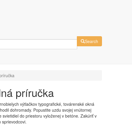
Search
príručka
dná príručka
nobielych výtlačkov typografické, továrenské okná
 hodil dohromady. Popustite uzdu svojej vnútornej
vietidiel do priestoru vyloženej v betóne. Zakúriť v
m sprievodcovi.