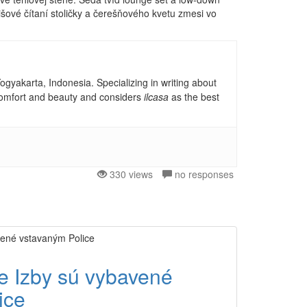
šové čítaní stoličky a čerešňového kvetu zmesi vo
gyakarta, Indonesia. Specializing in writing about
, comfort and beauty and considers
ilcasa
as the best
330 views
no responses
e Izby sú vybavené
ice