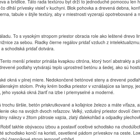
eva a bridlice. Táto rada textúrou byt drží to jednoduché pomocou len h
čo dlhší prívesky visieť v kuchyni. Blok pohovka a drevená debna, konf
na, tabule v štýle textúry, aby v miestnosti vyzerajú opotrebované a na
adu. To s vysokým stropom priestor obracia role ako leštené drevo li
žnice za sebou. Riadky čierne regálov pridať vzduch z intelektualizmu
 a schodiská pridať dotvára.
ento menší priestor prináša kvapkou citróna, ktorý tvorí abstrakty a 
-drevené podlahy vytvárajú teplo uprostred betónu a šedej, ako sú host
renské okná v plnej miere. Nedokončené betónové steny a drevené podl
edálenským stolom. Prvky krém bodka priestor v vznášajúce sa lampy, 
, jeho vysoká okná žiariť na izbe i priemyselné a moderné.
trochu širšie, betón priskrutkované a koľajnice železo a máte víťaza, a
eslenie oko na svojich dvoch reťazcov. Veľký, vzdušný priestor dovolí č
tny nálezy v žltom pštrosie vajcia, zlatý ďalekohľad a odpadky plechovk