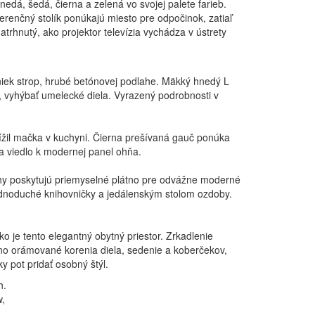
nedá, šedá, čierna a zelená vo svojej palete farieb.
erenčný stolík ponúkajú miesto pre odpočinok, zatiaľ
trhnutý, ako projektor televízia vychádza v ústrety
niek strop, hrubé betónovej podlahe. Mäkký hnedý L
, vyhýbať umelecké diela. Vyrazený podrobnosti v
plížil mačka v kuchyni. Čierna prešívaná gauč ponúka
ia viedlo k modernej panel ohňa.
ahy poskytujú priemyselné plátno pre odvážne moderné
jednoduché knihovničky a jedálenským stolom ozdoby.
ko je tento elegantný obytný priestor. Zrkadlenie
ierno orámované korenia diela, sedenie a koberčekov,
y pot pridať osobný štýl.