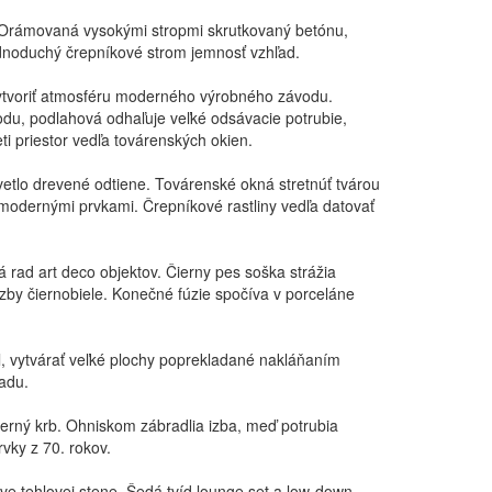
. Orámovaná vysokými stropmi skrutkovaný betónu,
jednoduchý črepníkové strom jemnosť vzhľad.
 vytvoriť atmosféru moderného výrobného závodu.
du, podlahová odhaľuje veľké odsávacie potrubie,
ti priestor vedľa továrenských okien.
svetlo drevené odtiene. Továrenské okná stretnúť tvárou
 modernými prvkami. Črepníkové rastliny vedľa datovať
 rad art deco objektov. Čierny pes soška strážia
zby čiernobiele. Konečné fúzie spočíva v porceláne
l, vytvárať veľké plochy poprekladané nakláňaním
zadu.
derný krb. Ohniskom zábradlia izba, meď potrubia
rvky z 70. rokov.
ve tehlovej stene. Šedá tvíd lounge set a low-down