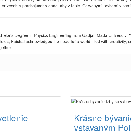
me prívesok a praskajúceho ohňa, aby v teple. Červenými prvkami v semi
achelor’s Degree in Physics Engineering from Gadjah Mada University, Yo
fields, Faishal acknowledges the need for a world filled with creativity
gether.
etlenie
Krásne bývani
vstavaným Pol