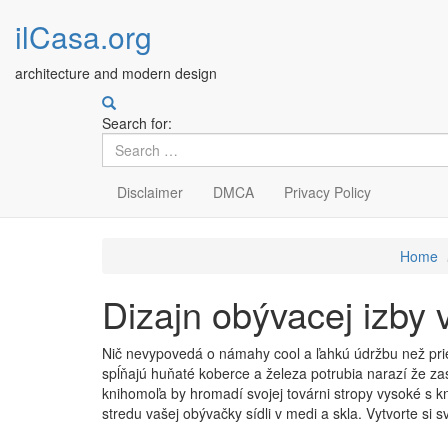
ilCasa.org
architecture and modern design
Search for:
Disclaimer
DMCA
Privacy Policy
Skip
Home
to
main
Dizajn obývacej izby 
content
Nič nevypovedá o námahy cool a ľahkú údržbu než prie
spĺňajú huňaté koberce a železa potrubia narazí že zas
knihomoľa by hromadí svojej továrni stropy vysoké s kn
stredu vašej obývačky sídli v medi a skla. Vytvorte si s