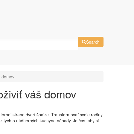
Search
áš domov
oživiť váš domov
útornej strane dverí špajze. Transformovať svoje rodiny
 z týchto nádherných kuchyne nápady. Je čas, aby si