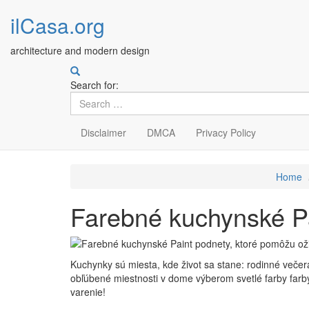
ilCasa.org
architecture and modern design
Search for:
Disclaimer
DMCA
Privacy Policy
Skip
Home
to
main
Farebné kuchynské Pa
content
Kuchynky sú miesta, kde život sa stane: rodinné večera
obľúbené miestnosti v dome výberom svetlé farby farb
varenie!