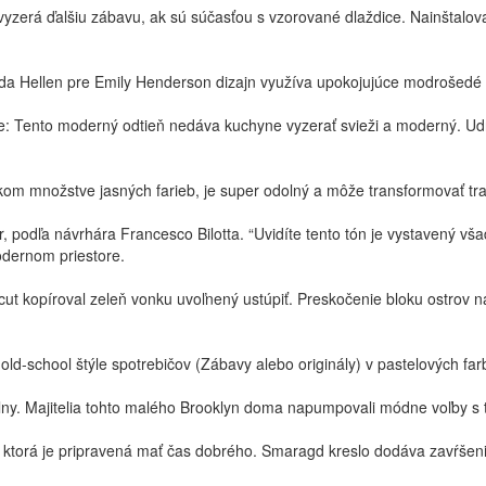
zerá ďalšiu zábavu, ak sú súčasťou s vzorované dlaždice. Nainštalova
nda Hellen pre Emily Henderson dizajn využíva upokojujúce modrošedé z
: Tento moderný odtieň nedáva kuchyne vyzerať svieži a moderný. Udrž
ľkom množstve jasných farieb, je super odolný a môže transformovať 
 podľa návrhára Francesco Bilotta. “Uvidíte tento tón je vystavený vš
dernom priestore.
ut kopíroval zeleň vonku uvoľnený ustúpiť. Preskočenie bloku ostrov na
 old-school štýle spotrebičov (Zábavy alebo originály) v pastelových f
álny. Majitelia tohto malého Brooklyn doma napumpovali módne voľby s
, ktorá je pripravená mať čas dobrého. Smaragd kreslo dodáva zavŕšen