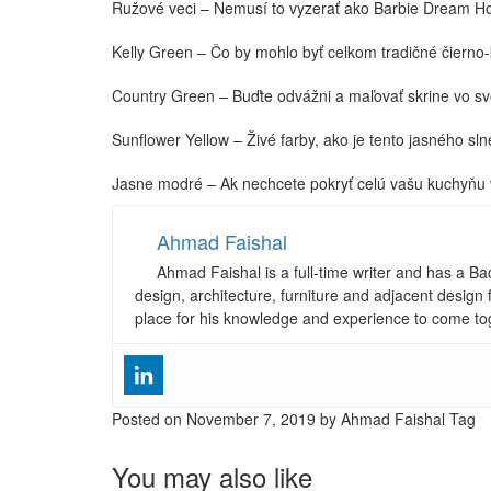
Ružové veci – Nemusí to vyzerať ako Barbie Dream Ho
Kelly Green – Čo by mohlo byť celkom tradičné čierno
Country Green – Buďte odvážni a maľovať skrine vo svo
Sunflower Yellow – Živé farby, ako je tento jasného s
Jasne modré – Ak nechcete pokryť celú vašu kuchyňu v
Ahmad Faishal
Ahmad Faishal is a full-time writer and has a B
design, architecture, furniture and adjacent design 
place for his knowledge and experience to come to
Posted on
November 7, 2019
by Ahmad Faishal
Tag
You may also like