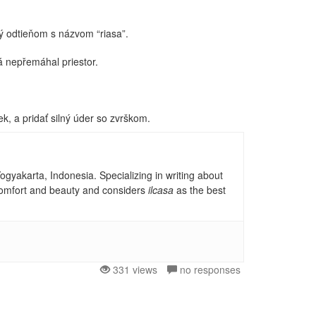
ý odtieňom s názvom “riasa”.
á nepřemáhal priestor.
, a pridať silný úder so zvrškom.
gyakarta, Indonesia. Specializing in writing about
, comfort and beauty and considers
ilcasa
as the best
331 views
no responses