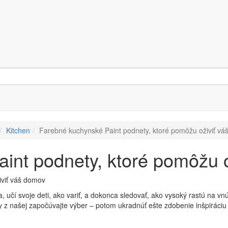
Kitchen
Farebné kuchynské Paint podnety, ktoré pomôžu oživiť v
int podnety, ktoré pomôžu 
, učí svoje deti, ako variť, a dokonca sledovať, ako vysoký rastú na vn
y z našej započúvajte výber – potom ukradnúť ešte zdobenie inšpiráciu