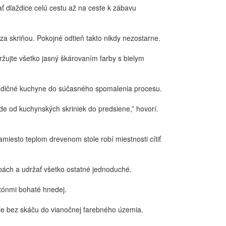
ť dlaždice celú cestu až na ceste k zábavu
a skriňou. Pokojné odtieň takto nikdy nezostarne.
ujte všetko jasný škárovaním farby s bielym
tradičné kuchyne do súčasného spomalenia procesu.
ade od kuchynských skriniek do predsiene,” hovorí.
miesto teplom drevenom stole robí miestnosti cítiť
arbách a udržať všetko ostatné jednoduché.
 tónmi bohaté hnedej.
ie bez skáču do vianočnej farebného územia.