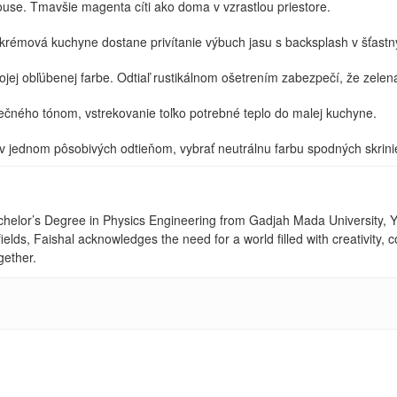
use. Tmavšie magenta cíti ako doma v vzrastlou priestore.
-krémová kuchyne dostane privítanie výbuch jasu s backsplash v šťastn
jej obľúbenej farbe. Odtiaľ rustikálnom ošetrením zabezpečí, že zelen
lnečného tónom, vstrekovanie toľko potrebné teplo do malej kuchyne.
 jednom pôsobivých odtieňom, vybrať neutrálnu farbu spodných skriniek
achelor’s Degree in Physics Engineering from Gadjah Mada University, Yo
fields, Faishal acknowledges the need for a world filled with creativity
gether.