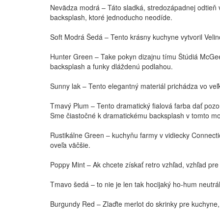
Nevädza modrá – Táto sladká, stredozápadnej odtieň vy
backsplash, ktoré jednoducho neodíde.
Soft Modrá Šedá – Tento krásny kuchyne vytvoril Veli
Hunter Green – Take pokyn dizajnu tímu Štúdiá McGee
backsplash a funky dláždenú podlahou.
Sunny lak – Tento elegantný materiál prichádza vo ve
Tmavý Plum – Tento dramatický fialová farba dať pozor,
Sme čiastočné k dramatickému backsplash v tomto mo
Rustikálne Green – kuchyňu farmy v vidiecky Connectic
oveľa väčšie.
Poppy Mint – Ak chcete získať retro vzhľad, vzhľad pre
Tmavo šedá – to nie je len tak hocijaký ho-hum neutr
Burgundy Red – Zlaďte merlot do skrinky pre kuchyne