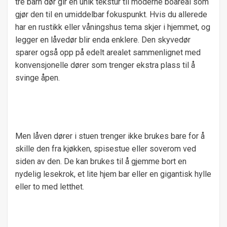
tre barn dør gir en unik tekstur til moderne boareal som
gjør den til en umiddelbar fokuspunkt. Hvis du allerede
har en rustikk eller våningshus tema skjer i hjemmet, og
legger en låvedør blir enda enklere. Den skyvedør
sparer også opp på edelt arealet sammenlignet med
konvensjonelle dører som trenger ekstra plass til å
svinge åpen.
Men låven dører i stuen trenger ikke brukes bare for å
skille den fra kjøkken, spisestue eller soverom ved
siden av den. De kan brukes til å gjemme bort en
nydelig lesekrok, et lite hjem bar eller en gigantisk hylle
eller to med letthet.