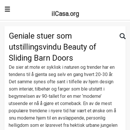
ilCasa.org
Skip to main content
Search for:
Sea
Geniale stuer som
utstillingsvindu Beauty of
Sliding Barn Doors
De sier at mote er syklisk i naturen og trender har en
tendens til å gjenta seg selv en gang hvert 20-30 år.
Det samme synes ofte sant i tilfelle av hjem design
som interiør, tilbehør og farger som ble utstøtt i
begynnelsen av 90-tallet for en mer ‘moderne’
utseende er nå å gjøre et comeback. En av de mest
populære trendene i nyere tid har vært et ønske om å
snu moderne hjem til en avslappende, personlig
helligdom som er løsrevet fra hektisk urbane jungelen