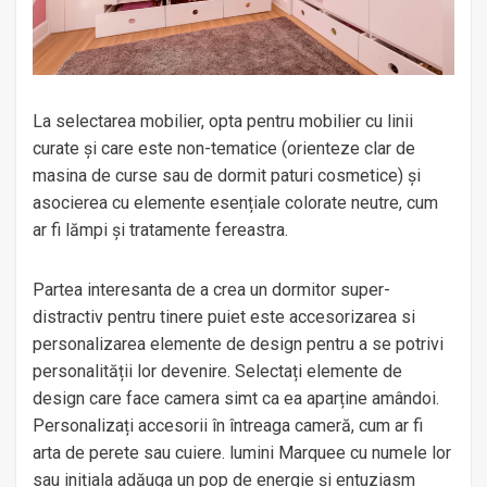
La selectarea mobilier, opta pentru mobilier cu linii
curate și care este non-tematice (orienteze clar de
masina de curse sau de dormit paturi cosmetice) și
asocierea cu elemente esențiale colorate neutre, cum
ar fi lămpi și tratamente fereastra.
Partea interesanta de a crea un dormitor super-
distractiv pentru tinere puiet este accesorizarea si
personalizarea elemente de design pentru a se potrivi
personalității lor devenire. Selectați elemente de
design care face camera simt ca ea aparține amândoi.
Personalizați accesorii în întreaga cameră, cum ar fi
arta de perete sau cuiere. lumini Marquee cu numele lor
sau inițiala adăuga un pop de energie și entuziasm