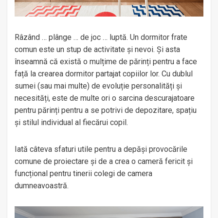
Râzând … plânge … de joc … luptă. Un dormitor frate
comun este un stup de activitate și nevoi. Și asta
înseamnă că există o mulțime de părinți pentru a face
față la crearea dormitor partajat copiilor lor. Cu dublul
sumei (sau mai multe) de evoluție personalități și
necesități, este de multe ori o sarcina descurajatoare
pentru părinți pentru a se potrivi de depozitare, spațiu
și stilul individual al fiecărui copil.
Iată câteva sfaturi utile pentru a depăși provocările
comune de proiectare și de a crea o cameră fericit și
funcțional pentru tinerii colegi de camera
dumneavoastră.