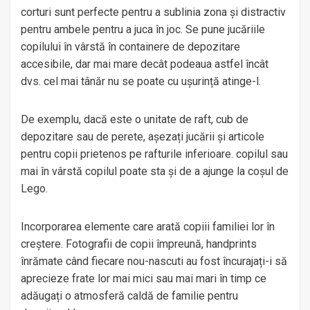
corturi sunt perfecte pentru a sublinia zona și distractiv
pentru ambele pentru a juca în joc. Se pune jucăriile
copilului în vârstă în containere de depozitare
accesibile, dar mai mare decât podeaua astfel încât
dvs. cel mai tânăr nu se poate cu ușurință atinge-l.
De exemplu, dacă este o unitate de raft, cub de
depozitare sau de perete, așezați jucării și articole
pentru copii prietenos pe rafturile inferioare. copilul sau
mai în vârstă copilul poate sta și de a ajunge la coșul de
Lego.
Incorporarea elemente care arată copiii familiei lor în
creștere. Fotografii de copii împreună, handprints
înrămate când fiecare nou-nascuti au fost încurajați-i să
aprecieze frate lor mai mici sau mai mari în timp ce
adăugați o atmosferă caldă de familie pentru