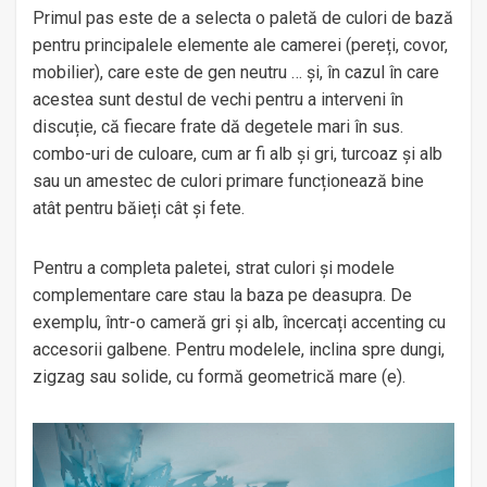
Primul pas este de a selecta o paletă de culori de bază
pentru principalele elemente ale camerei (pereți, covor,
mobilier), care este de gen neutru … și, în cazul în care
acestea sunt destul de vechi pentru a interveni în
discuție, că fiecare frate dă degetele mari în sus.
combo-uri de culoare, cum ar fi alb și gri, turcoaz și alb
sau un amestec de culori primare funcționează bine
atât pentru băieți cât și fete.
Pentru a completa paletei, strat culori și modele
complementare care stau la baza pe deasupra. De
exemplu, într-o cameră gri și alb, încercați accenting cu
accesorii galbene. Pentru modelele, inclina spre dungi,
zigzag sau solide, cu formă geometrică mare (e).