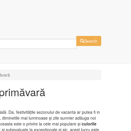
Search
măvară
 primăvară
ă. Da, festivitățile sezonului de vacanta ar putea fi in
 diminetile mai luminoase și zile sunnier adăuga noi
ceasta este o privire la cele mai populare și
culorile
și subevaluate la excepționale și șic, acest lucru este