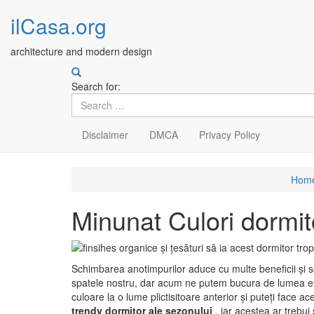
ilCasa.org
architecture and modern design
Search for:
Disclaimer
DMCA
Privacy Policy
Skip
Hom
to
main
Minunat Culori dormit
content
Schimbarea anotimpurilor aduce cu multe beneficii și se 
spatele nostru, dar acum ne putem bucura de lumea exte
culoare la o lume plictisitoare anterior și puteți face
trendy dormitor ale sezonului
, iar acestea ar trebui