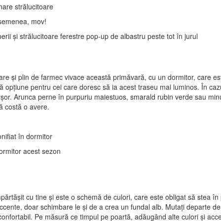
are și plin de farmec vivace această primăvară, cu un dormitor, care este
ă opțiune pentru cei care doresc să ia acest traseu mai luminos. În caz
 ușor. Arunca perne în purpuriu maiestuos, smarald rubin verde sau mi
vă costă o avere.
rtășit cu tine și este o schemă de culori, care este obligat să stea în
ccente, doar schimbare le și de a crea un fundal alb. Mutați departe de 
confortabil. Pe măsură ce timpul pe poartă, adăugând alte culori și acce