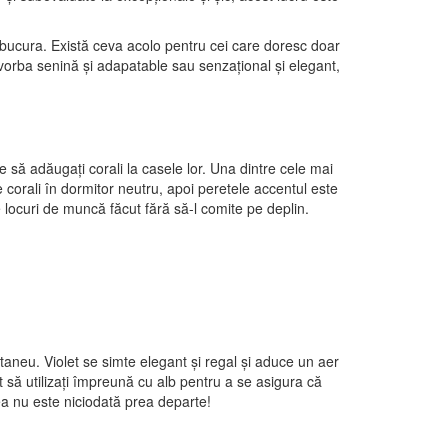
bucura. Există ceva acolo pentru cei care doresc doar
vorba senină și adapatable sau senzațional și elegant,
e să adăugați corali la casele lor. Una dintre cele mai
 corali în dormitor neutru, apoi peretele accentul este
e locuri de muncă făcut fără să-l comite pe deplin.
ntaneu. Violet se simte elegant și regal și aduce un aer
t să utilizați împreună cu alb pentru a se asigura că
sea nu este niciodată prea departe!