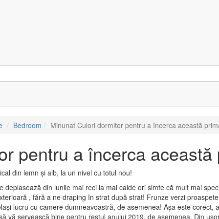
e
Bedroom
Minunat Culori dormitor pentru a încerca această pri
or pentru a încerca această
deplasează din lunile mai reci la mai calde ori simte că mult mai special
rioară , fără a ne draping în strat după strat! Frunze verzi proaspete,
 același lucru cu camere dumneavoastră, de asemenea! Așa este corect, a
 să vă servească bine pentru restul anului 2019, de asemenea. Din ușor 