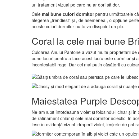
un tratament vizual pe care nu ar dori să dor.
Cele
mai bune culori dormitor
pentru următoarele cât
alegerea „trendiest“ și , de asemenea , o opțiune perf
aceste culori dormitor nu te va disspoint un pic.
Coral la cele mai bune Bril
Culoarea Anului Pantone a vazut multe proprietarii de ca
bune locuri pentru a face acest lucru este dormitor și a
incontestabil rege. Dar cei mai puțin căsătorit cu culoa
Maiestatea Purple Descop
Ne-am iubit întotdeauna violet și folosindu-l chiar și î
de rafinament chiar și cele mai dormitor eclectic. În ac
iese în evidență vizual. draperii violet, lenjerie de p