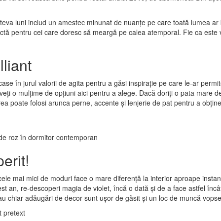
eva luni includ un amestec minunat de nuanțe pe care toată lumea ar 
ectă pentru cei care doresc să meargă pe calea atemporal. Fie ca este 
liant
se în jurul valorii de agita pentru a găsi inspirație pe care le-ar permit
veți o mulțime de opțiuni aici pentru a alege. Dacă doriți o pata mare de
rea poate folosi arunca perne, accente și lenjerie de pat pentru a obțin
erit!
n cele mai mici de moduri face o mare diferență la interior aproape insta
est an, re-descoperi magia de violet, încă o dată și de a face astfel încâ
at sau chiar adăugări de decor sunt ușor de găsit și un loc de muncă vop