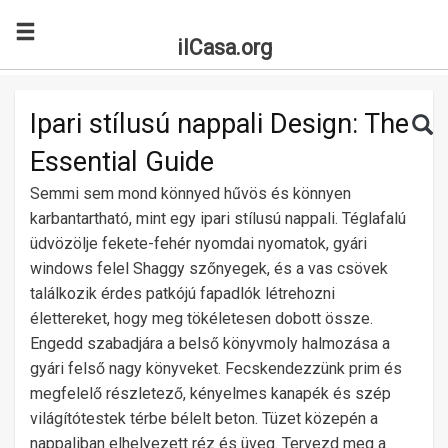
ilCasa.org
Skip to main content
Search for:
Sea
Ipari stílusú nappali Design: The
Essential Guide
Semmi sem mond könnyed hűvös és könnyen
karbantartható, mint egy ipari stílusú nappali. Téglafalú
üdvözölje fekete-fehér nyomdai nyomatok, gyári
windows felel Shaggy szőnyegek, és a vas csövek
találkozik érdes patkójú fapadlók létrehozni
élettereket, hogy meg tökéletesen dobott össze.
Engedd szabadjára a belső könyvmoly halmozása a
gyári felső nagy könyveket. Fecskendezzünk prim és
megfelelő részletező, kényelmes kanapék és szép
világítótestek térbe bélelt beton. Tüzet közepén a
nappaliban elhelyezett réz és üveg. Tervezd meg a