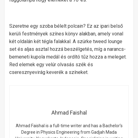
Szeretne egy szoba bélelt polcain? Ez az ipari belső
kerüli festmények színes könyv alakban, amely vonal
két oldalán két tégla falakkal. A szürke tweed lounge
set és aljas asztal hozzá beszélgetés, míg a narancs-
bemeneti kupola medál és ordító tűz hozza a meleget.
Red elemek egy velúr olvasás szék és
cseresznyevirág keverék a színeket.
Ahmad Faishal
Ahmad Faishal is a full-time writer and has a Bachelor’s
Degree in Physics Engineering from Gadjah Mada