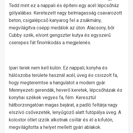
Tedd mint ez a nappali és építeni egy acél lépcsőház
gólyalábas. Keretezett nagy belmagasság csavarozott
beton, csigalépcső kanyarog fel a zsákmány,
megvilágítva csepp medálok az úton. Alacsony, bőr
Cubby szék, elvont gengszter kutya és egyszerű
cserepes fát finomkodás a megjelenés.
Ipari terek nem kell külön. Ez nappali, konyha és
hálószoba területe használ acél, üveg és csiszolt fa,
hogy megteremtse a hangulatot a modern gyár.
Mennyezeti gerendák, heverő keretek, lépcsőházak és
konyhai székek vegyes fa, fém. Keresztül
hátborzongatóan magas bejárat, a padló feltárja nagy
elszívó csővezeték, lenyűgöző alatt futópálya üveg. A
kolostor ötlet izzók alkotnak csillár és él a kifutón,
megvilágította a helyet mellett gyári ablakok.