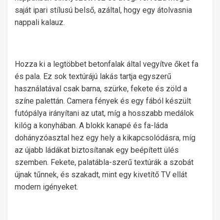
saját ipari stílusú belső, azáltal, hogy egy átolvasnia
nappali kalauz.
Hozza ki a legtöbbet betonfalak által vegyítve őket fa
és pala. Ez sok textúrájú lakás tartja egyszerű
használatával csak barna, szürke, fekete és zöld a
színe palettán. Camera fények és egy fából készült
futópálya irányítani az utat, míg a hosszabb medálok
kilóg a konyhában. A blokk kanapé és fa-láda
dohányzóasztal hez egy hely a kikapcsolódásra, míg
az újabb ládákat biztosítanak egy beépített ülés
szemben. Fekete, palatábla-szerű textúrák a szobát
újnak tűnnek, és szakadt, mint egy kivetítő TV ellát
modern igényeket.