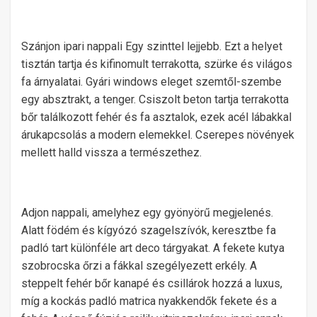
Szánjon ipari nappali Egy szinttel lejjebb. Ezt a helyet
tisztán tartja és kifinomult terrakotta, szürke és világos
fa árnyalatai. Gyári windows eleget szemtől-szembe
egy absztrakt, a tenger. Csiszolt beton tartja terrakotta
bőr találkozott fehér és fa asztalok, ezek acél lábakkal
árukapcsolás a modern elemekkel. Cserepes növények
mellett halld vissza a természethez.
Adjon nappali, amelyhez egy gyönyörű megjelenés.
Alatt födém és kígyózó szagelszívók, keresztbe fa
padló tart különféle art deco tárgyakat. A fekete kutya
szobrocska őrzi a fákkal szegélyezett erkély. A
steppelt fehér bőr kanapé és csillárok hozzá a luxus,
míg a kockás padló matrica nyakkendők fekete és a