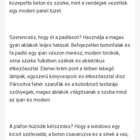
közepette beton és szürke, mint a vendégek vezettek
egy modern panel tüzet.
Szerencsés, hogy él a padláson? Használja a magas
gyári ablakok teljes hatását. Befejezetlen betonfalak és
fa padló egy ipari vászon merész, modern törökök,
sima szürke fülkében székek és eklektikus
étkezőasztal. Elemei krém pont a térben lebegő
lámpák, egyszerű könyvespolc és étkezőasztal dísz.
Párosítva fehér szarufák és a különböző textúrájú
szőnyegek, magas ablakok világítsanak a szoba mind
az ipari és modern.
A plafon húzódik kétszintes? Hogy a windows egy
kicsit szélesebb, a beton csavarozva és a sínek a vas,