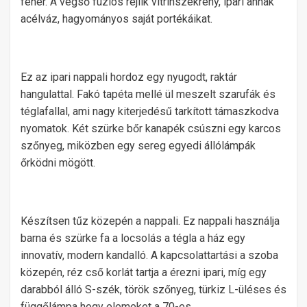
fehér. A végső fúziós rejlik vitrinszekrény, ipari annak
acélváz, hagyományos saját portékáikat.
Ez az ipari nappali hordoz egy nyugodt, raktár
hangulattal. Fakó tapéta mellé ül meszelt szarufák és
téglafallal, ami nagy kiterjedésű tarkított támaszkodva
nyomatok. Két szürke bőr kanapék csúszni egy karcos
szőnyeg, miközben egy sereg egyedi állólámpák
őrködni mögött.
Készítsen tűz közepén a nappali. Ez nappali használja
barna és szürke fa a locsolás a tégla a ház egy
innovatív, modern kandalló. A kapcsolattartási a szoba
közepén, réz cső korlát tartja a érezni ipari, míg egy
darabból álló S-szék, török ​​szőnyeg, türkiz L-üléses és
függőlámpa hogy elemeket a 70-es.