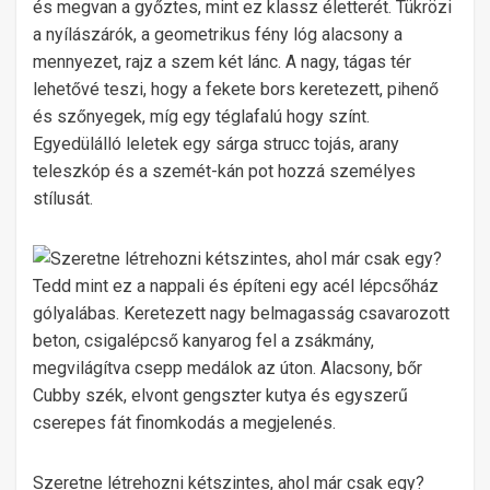
és megvan a győztes, mint ez klassz életterét. Tükrözi
a nyílászárók, a geometrikus fény lóg alacsony a
mennyezet, rajz a szem két lánc. A nagy, tágas tér
lehetővé teszi, hogy a fekete bors keretezett, pihenő
és szőnyegek, míg egy téglafalú hogy színt.
Egyedülálló leletek egy sárga strucc tojás, arany
teleszkóp és a szemét-kán pot hozzá személyes
stílusát.
Szeretne létrehozni kétszintes, ahol már csak egy?