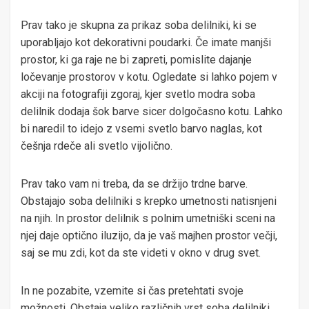
Prav tako je skupna za prikaz soba delilniki, ki se
uporabljajo kot dekorativni poudarki. Če imate manjši
prostor, ki ga raje ne bi zapreti, pomislite dajanje
ločevanje prostorov v kotu. Ogledate si lahko pojem v
akciji na fotografiji zgoraj, kjer svetlo modra soba
delilnik dodaja šok barve sicer dolgočasno kotu. Lahko
bi naredil to idejo z vsemi svetlo barvo naglas, kot
češnja rdeče ali svetlo vijolično.
Prav tako vam ni treba, da se držijo trdne barve.
Obstajajo soba delilniki s krepko umetnosti natisnjeni
na njih. In prostor delilnik s polnim umetniški sceni na
njej daje optično iluzijo, da je vaš majhen prostor večji,
saj se mu zdi, kot da ste videti v okno v drug svet.
In ne pozabite, vzemite si čas pretehtati svoje
možnosti. Obstaja veliko različnih vrst soba delilniki