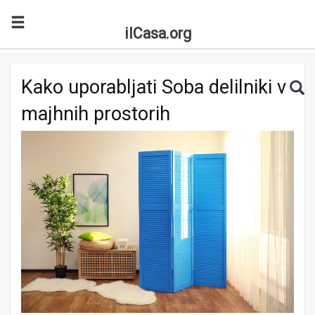
ilCasa.org
Skip to main content
Search for:
Sea
Kako uporabljati Soba delilniki v
majhnih prostorih