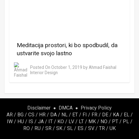
Meditacija prostori, ki bo spodbudil, da
ustvarite svojo lastno
Posted On
October 1, 2019
by
Ahmad Faishal
Interior Design
Disclaimer
DMCA
Privacy Policy
AR
/
BG
/
CS
/
HR
/
DA
/
NL
/
ET
/
FI
/
FR
/
DE
/
KA
/
EL
/
IW
/
HU
/
IS
/
JA
/
IT
/
KO
/
LV
/
LT
/
MK
/
NO
/
PT
/
PL
/
RO
/
RU
/
SR
/
SK
/
SL
/
ES
/
SV
/
TR
/
UK