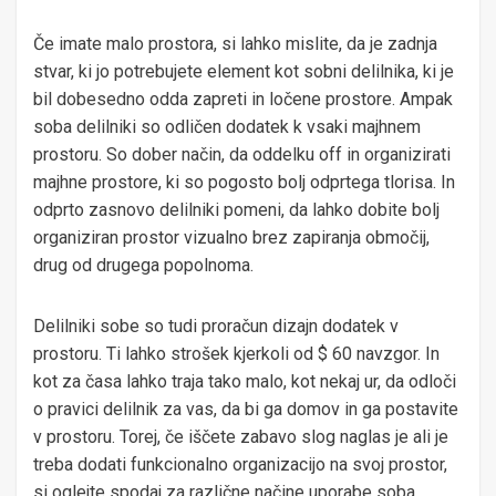
Če imate malo prostora, si lahko mislite, da je zadnja
stvar, ki jo potrebujete element kot sobni delilnika, ki je
bil dobesedno odda zapreti in ločene prostore. Ampak
soba delilniki so odličen dodatek k vsaki majhnem
prostoru. So dober način, da oddelku off in organizirati
majhne prostore, ki so pogosto bolj odprtega tlorisa. In
odprto zasnovo delilniki pomeni, da lahko dobite bolj
organiziran prostor vizualno brez zapiranja območij,
drug od drugega popolnoma.
Delilniki sobe so tudi proračun dizajn dodatek v
prostoru. Ti lahko strošek kjerkoli od $ 60 navzgor. In
kot za časa lahko traja tako malo, kot nekaj ur, da odloči
o pravici delilnik za vas, da bi ga domov in ga postavite
v prostoru. Torej, če iščete zabavo slog naglas je ali je
treba dodati funkcionalno organizacijo na svoj prostor,
si oglejte spodaj za različne načine uporabe soba