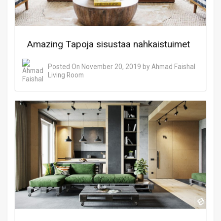
Amazing Tapoja sisustaa nahkaistuimet
Posted On
November 20, 2019
by
Ahmad Faishal
Living Room