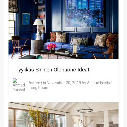
Tyylikäs Sininen Olohuone Ideat
Posted On
November 20, 2019
by
Ahmad Faishal
Living Room