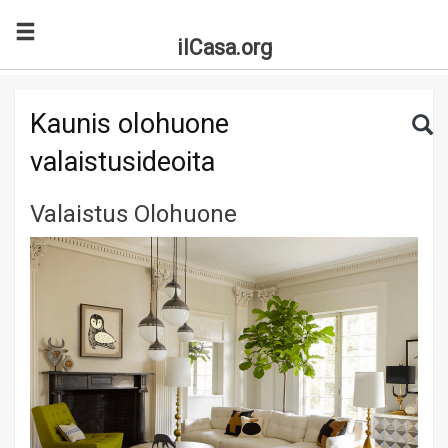
ilCasa.org
Skip to main content
Search for:
Sea
Kaunis olohuone
valaistusideoita
Valaistus Olohuone