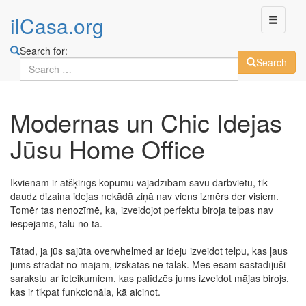
ilCasa.org
Search for:
Search
Skip
Modernas un Chic Idejas
to
main
Jūsu Home Office
content
Ikvienam ir atšķirīgs kopumu vajadzībām savu darbvietu, tik
daudz dizaina idejas nekādā ziņā nav viens izmērs der visiem.
Tomēr tas nenozīmē, ka, izveidojot perfektu biroja telpas nav
iespējams, tālu no tā.
Tātad, ja jūs sajūta overwhelmed ar ideju izveidot telpu, kas ļaus
jums strādāt no mājām, izskatās ne tālāk. Mēs esam sastādījuši
sarakstu ar ieteikumiem, kas palīdzēs jums izveidot mājas birojs,
kas ir tikpat funkcionāla, kā aicinot.