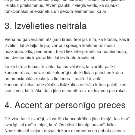
lielākus priekšmetus. Atvērt plaukti ir viegls veids, kā sajaukt
funkcionālus priekšmetus un dekora elementus, kā arī.
3. Izvēlieties neitrāla
Viena no galvenajām atziņām krāsu teorijas ir tā, ka krāsas, kas ir
izvēlēti, lai izdaiļot telpu, var būt spēcīga ietekme uz mūsu
noskaņas. Zils, piemēram, bieži tiek interpretēts kā nomierinošu,
bet dzeltenais ir pierādīts, lai izvilinātu trauksmi.
Tā kā biroja telpas, ir vieta, ka jūs vēlaties, lai varētu palikt
koncentrējas, tas var būt lietderīgi noteikt lielas punches krāsu
–
un emocionālās reakcijas tie ienes – malā. Tā vietā,
koncentrējieties uz izvēloties lielākoties neitrālu krāsu paleti, kas
ļaus jums, lai lielāko daļu jūsu uzmanību uz uzdevumu pie rokas.
4. Accent ar personīgo preces
Cik vien tas ir svarīgi, lai varētu koncentrēties jūsu birojā, tas ir arī
svarīgi, lai radītu telpu, kurā jūs būsiet laimīgi pavadīt laiku.
Neaizmirstiet iekļaut dažus dekora elementus un gabalu sienas