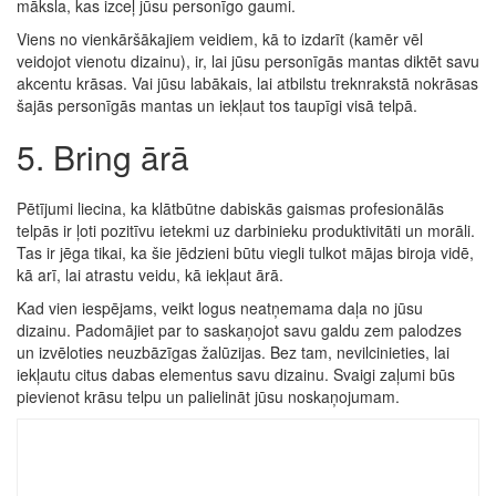
māksla, kas izceļ jūsu personīgo gaumi.
Viens no vienkāršākajiem veidiem, kā to izdarīt (kamēr vēl
veidojot vienotu dizainu), ir, lai jūsu personīgās mantas diktēt savu
akcentu krāsas. Vai jūsu labākais, lai atbilstu treknrakstā nokrāsas
šajās personīgās mantas un iekļaut tos taupīgi visā telpā.
5. Bring ārā
Pētījumi liecina, ka klātbūtne dabiskās gaismas profesionālās
telpās ir ļoti pozitīvu ietekmi uz darbinieku produktivitāti un morāli.
Tas ir jēga tikai, ka šie jēdzieni būtu viegli tulkot mājas biroja vidē,
kā arī, lai atrastu veidu, kā iekļaut ārā.
Kad vien iespējams, veikt logus neatņemama daļa no jūsu
dizainu. Padomājiet par to saskaņojot savu galdu zem palodzes
un izvēloties neuzbāzīgas žalūzijas. Bez tam, nevilcinieties, lai
iekļautu citus dabas elementus savu dizainu. Svaigi zaļumi būs
pievienot krāsu telpu un palielināt jūsu noskaņojumam.