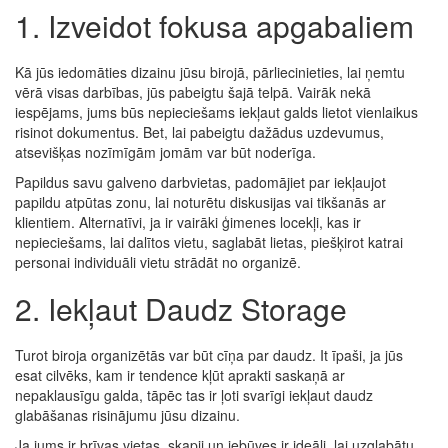
1. Izveidot fokusa apgabaliem
Kā jūs iedomāties dizainu jūsu birojā, pārliecinieties, lai ņemtu
vērā visas darbības, jūs pabeigtu šajā telpā. Vairāk nekā
iespējams, jums būs nepieciešams iekļaut galds lietot vienlaikus
risinot dokumentus. Bet, lai pabeigtu dažādus uzdevumus,
atsevišķas nozīmīgām jomām var būt noderīga.
Papildus savu galveno darbvietas, padomājiet par iekļaujot
papildu atpūtas zonu, lai noturētu diskusijas vai tikšanās ar
klientiem. Alternatīvi, ja ir vairāki ģimenes locekļi, kas ir
nepieciešams, lai dalītos vietu, saglabāt lietas, piešķirot katrai
personai individuāli vietu strādāt no organizē.
2. Iekļaut Daudz Storage
Turot biroja organizētās var būt cīņa par daudz. It īpaši, ja jūs
esat cilvēks, kam ir tendence kļūt aprakti saskaņā ar
nepaklausīgu galda, tāpēc tas ir ļoti svarīgi iekļaut daudz
glabāšanas risinājumu jūsu dizainu.
Ja jums ir brīvas vietas, skapji un iebūves ir ideāli, lai uzglabātu