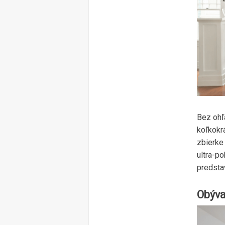
Bez ohľ
koľkokr
zbierke 
ultra-p
predsta
Obýva