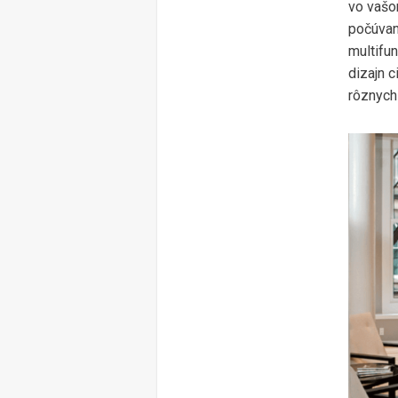
vo vašom
počúvani
multifu
dizajn 
rôznych