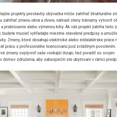
lejšie projekty prestavby obývačka môže zahŕňať štrukturálne z
u zahŕňať zmenu okná a dvere, nahradí steny trámamy vytvoriť o
 a prebrúsenie alebo výmenou krby. Ak váš projekt zahŕňa tieto
y, budete musieť vyhľadajte miestne stavebné predpisy a umožň
vky. Zmeny, ktoré obsahujú elektrické alebo inštalatérske práce
ať prácu s profesionálne licencovanú pod zvláštnym povolením.
ové ​​zmeny ovplyvniť vaše vonkajší dizajn, tiež poradiť so svojim
ov domov združenia, aby zabezpečili ste ubytovaní v rámci predp