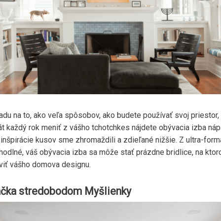
adu na to, ako veľa spôsobov, ako budete používať svoj priestor,
át každý rok meniť z vášho tchotchkes nájdete obývacia izba náp
inšpirácie kusov sme zhromaždili a zdieľané nižšie. Z ultra-form
ohodlné, váš obývacia izba sa môže stať prázdne bridlice, na kto
viť vášho domova designu.
čka stredobodom Myšlienky