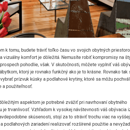
m k tomu, budete tráviť toľko času vo svojich obytných priestoro
a vizuálny komfort je dôležitá. Nemusíte robiť kompromisy na štý
 prospech pohodlie, však. V skutočnosti, môžete vyplniť váš obý
ábytkom, ktorý je rovnako funkčný ako je to krásne. Rovnako tak 
vybrať prízvuk kúsky a podlahové krytiny, ktoré sa môžu pochváli
e a použiteľnosť.
dôležitým aspektom je potrebné zvážiť pri navrhovaní obytného
ru je trvanlivosť. Vzhľadom k vysokej návštevnosti váš obývacia 
vdepodobne skúsenosti, stojí za to stráviť trochu viac na vyššej 
 a podlahových zariadení realizovať rozšírené použitie a nevyžad