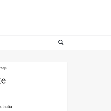
 for:
Search
zajn
te
etnutia