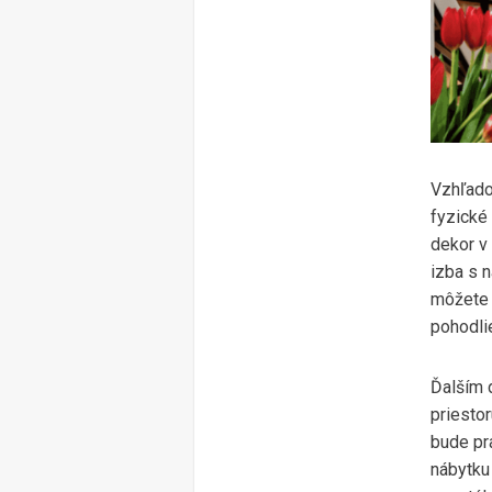
Vzhľado
fyzické 
dekor v
izba s n
môžete 
pohodli
Ďalším 
priesto
bude pra
nábytku