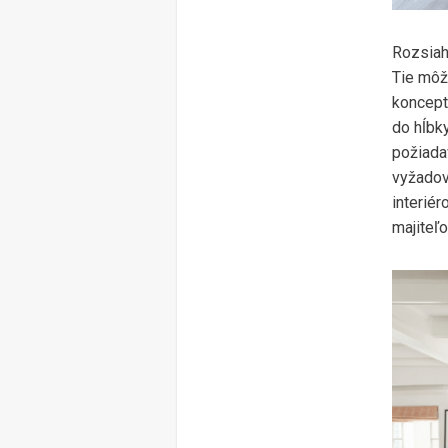
Rozsiah
Tie môž
koncept
do hĺbk
požiada
vyžadov
interiér
majiteľ