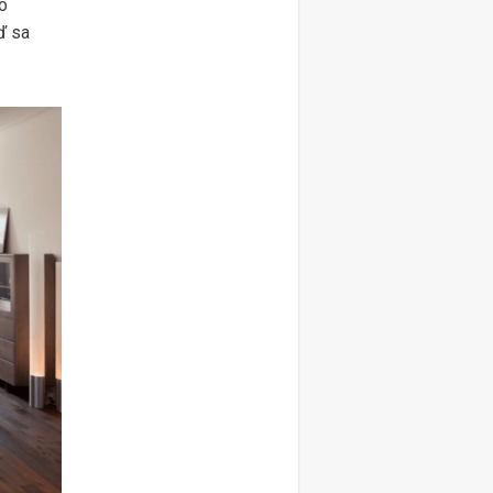
ko
ď sa