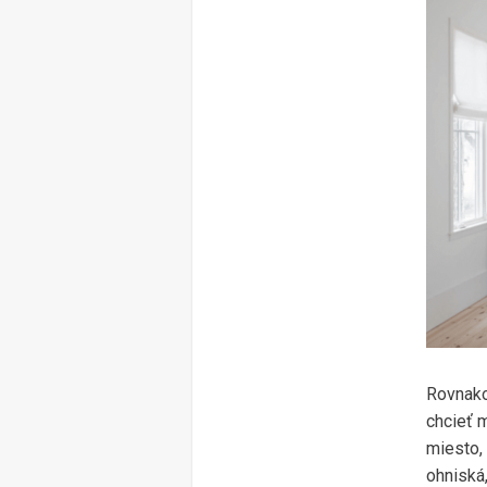
Rovnako
chcieť 
miesto,
ohniská