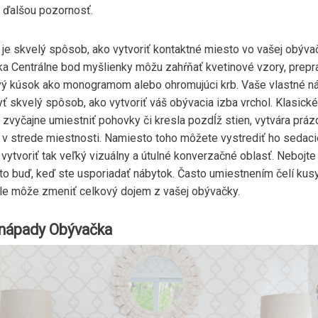
s ďalšou pozornosť.
je skvelý spôsob, ako vytvoriť kontaktné miesto vo vašej obýva
a Centrálne bod myšlienky môžu zahŕňať kvetinové vzory, prep
vý kúsok ako monogramom alebo ohromujúci krb. Vaše vlastné n
ť skvelý spôsob, ako vytvoriť váš obývacia izba vrchol. Klasické
 zvyčajne umiestniť pohovky či kresla pozdĺž stien, vytvára práz
r v strede miestnosti. Namiesto toho môžete vystrediť ho sedac
vytvoriť tak veľký vizuálny a útulné konverzačné oblasť. Nebojte
a to buď, keď ste usporiadať nábytok. Často umiestnením čelí kus
le môže zmeniť celkový dojem z vašej obývačky.
nápady Obývačka