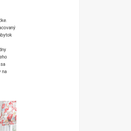
čke.
racovaný
ábytok
dny
ieho
 sa
y na