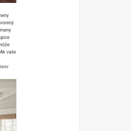
meny.
tvorený
 zmeny
ujúce
 môže
 Ak vaše
isov.