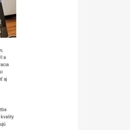
v,
l a
vacia
si
ť aj
izba
kvality
ujú