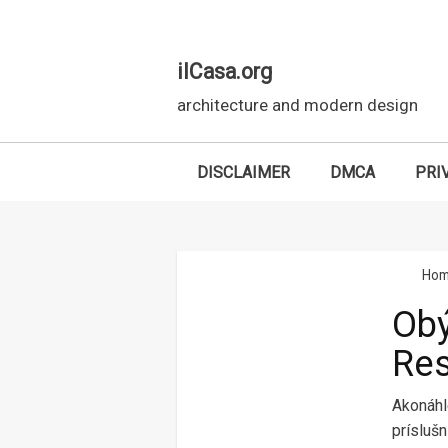
ilCasa.org
architecture and modern design
DISCLAIMER
DMCA
PRI
Skip to main content
Ho
Obý
Res
Akonáhle
príslušn