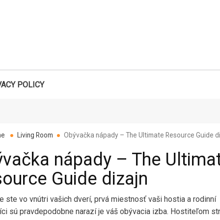
VACY POLICY
Search
me
Living Room
Obývačka nápady – The Ultimate Resource Guide di
vačka nápady – The Ultima
ource Guide dizajn
 ste vo vnútri vašich dverí, prvá miestnosť vaši hostia a rodinní
íci sú pravdepodobne narazí je váš obývacia izba. Hostiteľom str