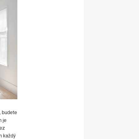
, budete
 je
Bez
ch každý