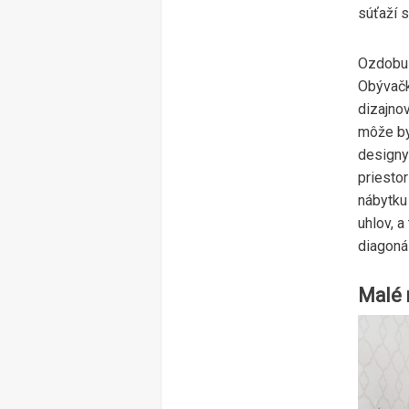
súťaží 
Ozdobu 
Obývačk
dizajno
môže by
designy
priesto
nábytku 
uhlov, 
diagoná
Malé 