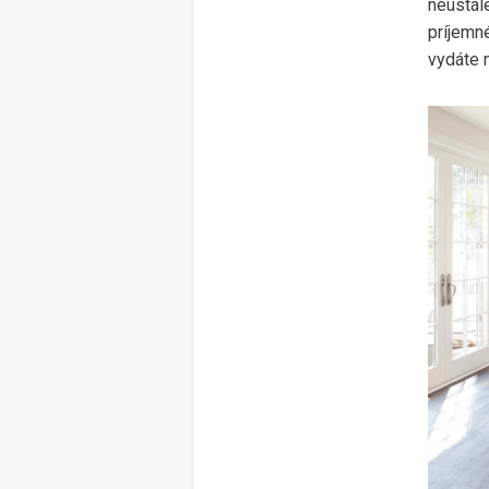
neustále
príjemné
vydáte 