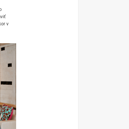
o
viť
kor v