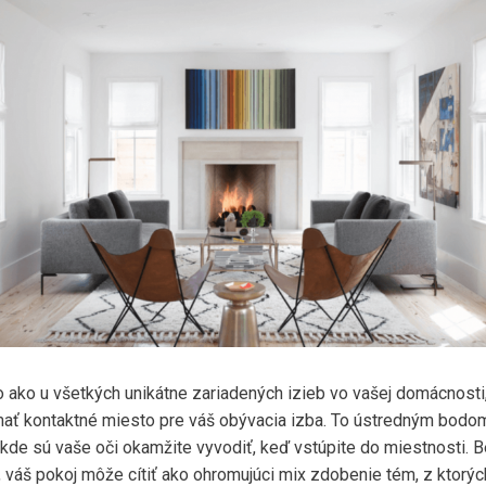
 ako u všetkých unikátne zariadených izieb vo vašej domácnosti
mať kontaktné miesto pre váš obývacia izba. To ústredným bodom
 kde sú vaše oči okamžite vyvodiť, keď vstúpite do miestnosti. 
, váš pokoj môže cítiť ako ohromujúci mix zdobenie tém, z ktorý