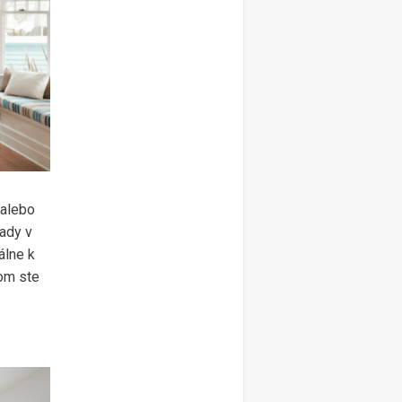
 alebo
ady v
álne k
rom ste