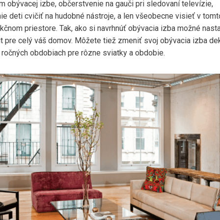
 obývacej izbe, občerstvenie na gauči pri sledovaní televízie,
e deti cvičiť na hudobné nástroje, a len všeobecne visieť v tomt
nkčnom priestore. Tak, ako si navrhnúť obývacia izba možné nasta
cit pre celý váš domov. Môžete tiež zmeniť svoj obývacia izba de
 ročných obdobiach pre rôzne sviatky a obdobie.