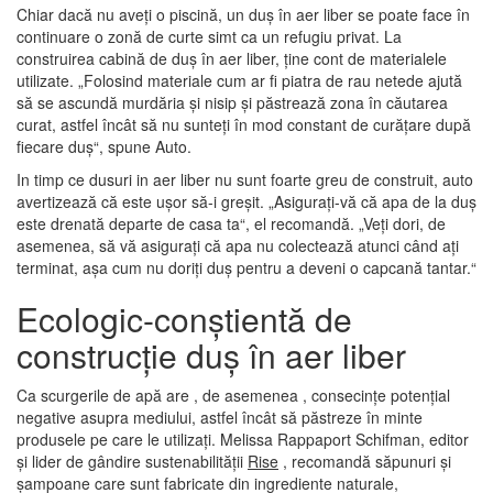
Chiar dacă nu aveți o piscină, un duș în aer liber se poate face în
continuare o zonă de curte simt ca un refugiu privat. La
construirea cabină de duș în aer liber, ține cont de materialele
utilizate. „Folosind materiale cum ar fi piatra de rau netede ajută
să se ascundă murdăria și nisip și păstrează zona în căutarea
curat, astfel încât să nu sunteți în mod constant de curățare după
fiecare duș“, spune Auto.
In timp ce dusuri in aer liber nu sunt foarte greu de construit, auto
avertizează că este ușor să-i greșit. „Asigurați-vă că apa de la duș
este drenată departe de casa ta“, el recomandă. „Veți dori, de
asemenea, să vă asigurați că apa nu colectează atunci când ați
terminat, așa cum nu doriți duș pentru a deveni o capcană tantar.“
Ecologic-conștientă de
construcție duș în aer liber
Ca scurgerile de apă are , de asemenea , consecințe potențial
negative asupra mediului, astfel încât să păstreze în minte
produsele pe care le utilizați. Melissa Rappaport Schifman, editor
și lider de gândire sustenabilității
Rise
, recomandă săpunuri și
șampoane care sunt fabricate din ingrediente naturale,