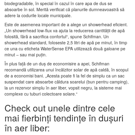
biodegradabile, în special în cazul în care apa de dus se
absoarbe în sol. Merită verificat că planurile dumneavoastră să
adere la codurile locale municipale.
Este de asemenea important de a alege un showerhead eficient.
„Un showerhead low-flux va ajuta la reducerea cantității de apă
folosită, fără a sacrifica confortul“, spune Schifman. Un
showerhead standard, foloseste 2,5 litri de apă pe minut, în timp
ce una cu eticheta WaterSense EPA utilizează două galoane pe
minut – sau mai puțin.
În plus față de un duș de economisire a apei, Schifman
recomandă utilizarea unui încălzitor solar de apă caldă, în scopul
de a economisi bani. „Acesta poate fi la fel de simplu ca un sac
suspendat care absoarbe căldura soarelui (bun pentru camping),
la un rezervor simplu în aer liber, vopsit negru, la sisteme mai
complexe cu tuburi colectoare solare.“
Check out unele dintre cele
mai fierbinți tendințe în dușuri
în aer liber: