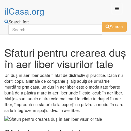
ilCasa.org
Search for:
Search
Skip
Sfaturi pentru crearea duș
to
main
în aer liber visurilor tale
content
Un duș în aer liber poate fi atât de distractiv și practice. Dacă nu
doriți copii, animale de companie și alți adulți de urmărire
murdărie prin casa, un duș în aer liber este o modalitate foarte
bună de a păstra mare in aer liber unde îi este locul: în aer liber.
Mai jos sunt unele dintre cele mai mari tendințe în dușuri în aer
liber, împreună cu sfaturi de la experți cu privire la modul în care
să le integreze în spațiul dvs. în aer liber.