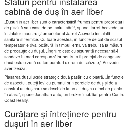
Sfaturi pentru instalarea
cabină de duș în aer liber
„Dusuri in aer liber sunt o caracteristică frumos pentru proprietarii
de piscină sau case de pe malul mării“, spune Jarret Acevedo, un
instalator maestru și proprietar al Jarret Acevedo instalatii
sanitare si termice. Cu toate acestea, în funcție de cât de scăzut
temperaturile dvs. picătură în timpul iernii, va trebui să ia măsuri
de precauție cu dușul. „Îngrijire este cu siguranță necesar să-l
sondeze în mod corespunzător pentru a fi protejat de congelare
dacă este o zonă cu temperaturi extrem de scăzute,“ Acevedo
avertizează.
Plasarea dusul ucide strategic două păsări cu o piatră. „În funcție
de aspectul, puteți lovi cu pumnul prin peretele de duș și de a
construi un duș care se deschide la un alt duș cu efect de ploaie
în afara“, spune Jonathan auto, un broker imobiliar pentru Centrul
Coast Realty.
Curățare și întreținere pentru
dușuri în aer liber