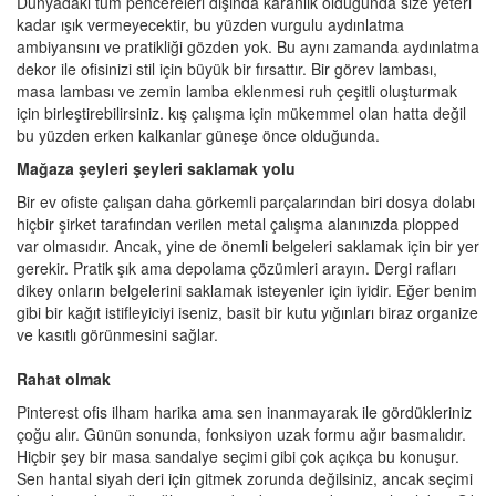
Dünyadaki tüm pencereleri dışında karanlık olduğunda size yeteri
kadar ışık vermeyecektir, bu yüzden vurgulu aydınlatma
ambiyansını ve pratikliği gözden yok. Bu aynı zamanda aydınlatma
dekor ile ofisinizi stil için büyük bir fırsattır. Bir görev lambası,
masa lambası ve zemin lamba eklenmesi ruh çeşitli oluşturmak
için birleştirebilirsiniz. kış çalışma için mükemmel olan hatta değil
bu yüzden erken kalkanlar güneşe önce olduğunda.
Mağaza şeyleri şeyleri saklamak yolu
Bir ev ofiste çalışan daha görkemli parçalarından biri dosya dolabı
hiçbir şirket tarafından verilen metal çalışma alanınızda plopped
var olmasıdır. Ancak, yine de önemli belgeleri saklamak için bir yer
gerekir. Pratik şık ama depolama çözümleri arayın. Dergi rafları
dikey onların belgelerini saklamak isteyenler için iyidir. Eğer benim
gibi bir kağıt istifleyiciyi iseniz, basit bir kutu yığınları biraz organize
ve kasıtlı görünmesini sağlar.
Rahat olmak
Pinterest ofis ilham harika ama sen inanmayarak ile gördükleriniz
çoğu alır. Günün sonunda, fonksiyon uzak formu ağır basmalıdır.
Hiçbir şey bir masa sandalye seçimi gibi çok açıkça bu konuşur.
Sen hantal siyah deri için gitmek zorunda değilsiniz, ancak seçimi