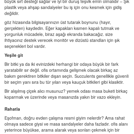
büyük sırt desteği sağlar ve iyi bir duruş teşvik emin olmalıdır – Şık
plastik veya ahşap sandalyeler bu iş için onu kesmek için gidiş
değildir.
göz hizasında bilgisayarınızın üst tutarak boynunu (hayır,
gerçekten) kaydedin. Eğer kapakları kısmen kapalı tutmak ve
yorgunluk mücadele, biraz aşağı ekranda bakacağız. size
ihtiyacınız destek verecek monitör ve dizüstü standları için şık
seçenekleri bol vardır.
Yeşile git
Bir bitki ya da iki evinizdeki herhangi bir odaya büyük bir fark
yaratabilir sır değil. ofis ortamında gelişmek olacak birkaç az
bakım gerektiren bitkiler dışarı seçin. Succulents genellikle güvenli
bir seçim yanı sıra bu tür yılan veya kauçuk bitkileri gibi klasiktir.
Bir alışılmış çiçek alıcı musunuz? yemek odası masa buketi birkaç
koparmak ve üzerinde veya masanızda yakın bir vazo ekleyin.
Rahatla
Eşofman, doğru evden çalışma resmi giyim nelerdir? Ama rahat
olmaya sadece giysi ve masa sandalyeler daha fazladır. ofis alanı
yeterince büyükse, arama alarak veya sonları çekmek için bir