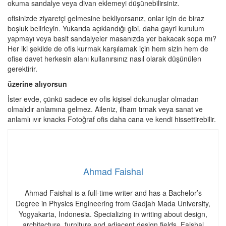
okuma sandalye veya divan eklemeyi düşünebilirsiniz.
ofisinizde ziyaretçi gelmesine bekliyorsanız, onlar için de biraz
boşluk belirleyin. Yukarıda açıklandığı gibi, daha gayri kurulum
yapmayı veya basit sandalyeler masanızda yer bakacak sopa mı?
Her iki şekilde de ofis kurmak karşılamak için hem sizin hem de
ofise davet herkesin alanı kullanırsınız nasıl olarak düşünülen
gerektirir.
üzerine aIıyorsun
İster evde, çünkü sadece ev ofis kişisel dokunuşlar olmadan
olmalıdır anlamına gelmez. Aileniz, ilham tırnak veya sanat ve
anlamlı ıvır knacks Fotoğraf ofis daha cana ve kendi hissettirebilir.
Ahmad Faishal
Ahmad Faishal is a full-time writer and has a Bachelor’s
Degree in Physics Engineering from Gadjah Mada University,
Yogyakarta, Indonesia. Specializing in writing about design,
architecture, furniture and adjacent design fields, Faishal