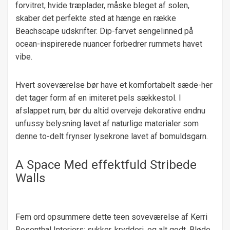
forvitret, hvide træplader, måske bleget af solen,
skaber det perfekte sted at hænge en række
Beachscape udskrifter. Dip-farvet sengelinned på
ocean-inspirerede nuancer forbedrer rummets havet
vibe.
Hvert soveværelse bør have et komfortabelt sæde-her
det tager form af en imiteret pels sækkestol. I
afslappet rum, bør du altid overveje dekorative endnu
unfussy belysning lavet af naturlige materialer som
denne to-delt frynser lysekrone lavet af bomuldsgarn.
A Space Med effektfuld Stribede
Walls
Fem ord opsummere dette teen soveværelse af Kerri
Rosenthal Interiors: sukker, krydderi, og alt godt. Bløde