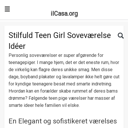
ilCasa.org
Skip to main content
Search for:
Sea
Stilfuld Teen Girl Soveværelse
Idéer
Personlig soveværelser er super afgørende for
teenagepiger. I mange hjem, det er det eneste rum, hvor
de virkelig kan flagre deres unikke smag. Men disse
dage, boyband plakater og lavalamper ikke helt gøre cut
for kyndige teenagere besat med smarte indretning.
Hvordan kan en forælder skabe rummet af deres barns
drømme? Følgende teen pige værelser har masser af
smarte ideer hele familien vil elske.
En Elegant og sofistikeret værelses