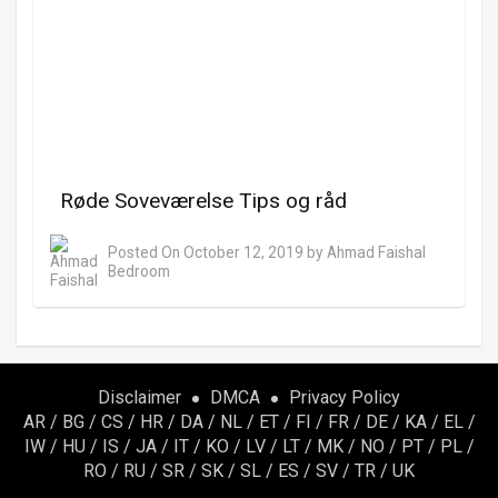
Røde Soveværelse Tips og råd
Posted On
October 12, 2019
by
Ahmad Faishal
Bedroom
Disclaimer
DMCA
Privacy Policy
AR
/
BG
/
CS
/
HR
/
DA
/
NL
/
ET
/
FI
/
FR
/
DE
/
KA
/
EL
/
IW
/
HU
/
IS
/
JA
/
IT
/
KO
/
LV
/
LT
/
MK
/
NO
/
PT
/
PL
/
RO
/
RU
/
SR
/
SK
/
SL
/
ES
/
SV
/
TR
/
UK