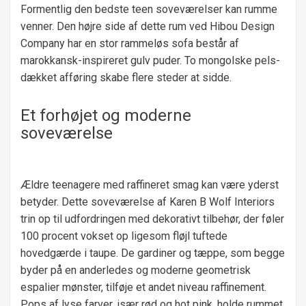
Formentlig den bedste teen soveværelser kan rumme
venner. Den højre side af dette rum ved Hibou Design
Company har en stor rammeløs sofa består af
marokkansk-inspireret gulv puder. To mongolske pels-
dækket afføring skabe flere steder at sidde.
Et forhøjet og moderne
soveværelse
Ældre teenagere med raffineret smag kan være yderst
betyder. Dette soveværelse af Karen B Wolf Interiors
trin op til udfordringen med dekorativt tilbehør, der føler
100 procent vokset op ligesom fløjl tuftede
hovedgærde i taupe. De gardiner og tæppe, som begge
byder på en anderledes og moderne geometrisk
espalier mønster, tilføje et andet niveau raffinement.
Pops af lyse farver, især rød og hot pink, holde rummet