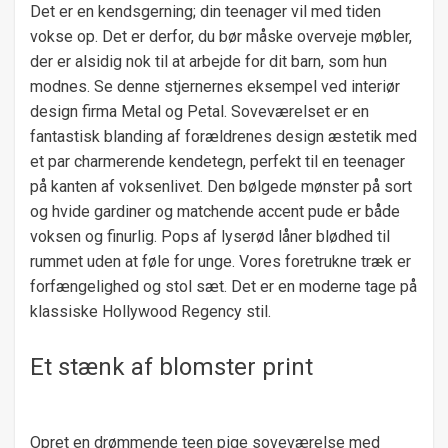
Det er en kendsgerning; din teenager vil med tiden
vokse op. Det er derfor, du bør måske overveje møbler,
der er alsidig nok til at arbejde for dit barn, som hun
modnes. Se denne stjernernes eksempel ved interiør
design firma Metal og Petal. Soveværelset er en
fantastisk blanding af forældrenes design æstetik med
et par charmerende kendetegn, perfekt til en teenager
på kanten af ​​voksenlivet. Den bølgede mønster på sort
og hvide gardiner og matchende accent pude er både
voksen og finurlig. Pops af lyserød låner blødhed til
rummet uden at føle for unge. Vores foretrukne træk er
forfængelighed og stol sæt. Det er en moderne tage på
klassiske Hollywood Regency stil.
Et stænk af blomster print
Opret en drømmende teen pige soveværelse med