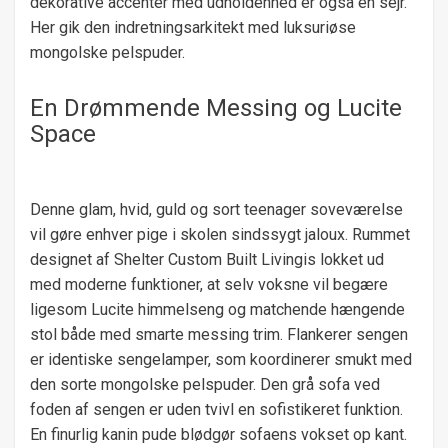
dekorative accenter med udholdenhed er også en sejr.
Her gik den indretningsarkitekt med luksuriøse
mongolske pelspuder.
En Drømmende Messing og Lucite
Space
Denne glam, hvid, guld og sort teenager soveværelse
vil gøre enhver pige i skolen sindssygt jaloux. Rummet
designet af Shelter Custom Built Livingis lokket ud
med moderne funktioner, at selv voksne vil begære
ligesom Lucite himmelseng og matchende hængende
stol både med smarte messing trim. Flankerer sengen
er identiske sengelamper, som koordinerer smukt med
den sorte mongolske pelspuder. Den grå sofa ved
foden af ​​sengen er uden tvivl en sofistikeret funktion.
En finurlig kanin pude blødgør sofaens vokset op kant.