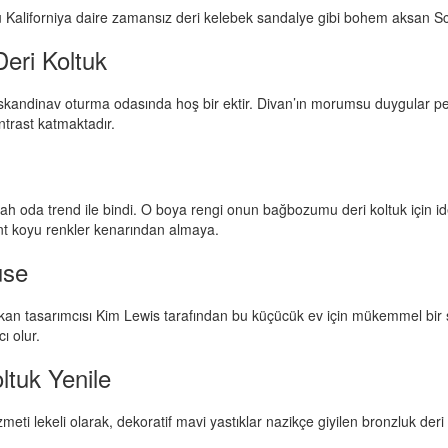
u Kaliforniya daire zamansız deri kelebek sandalye gibi bohem aksan S
eri Koltuk
İskandinav oturma odasında hoş bir ektir. Divan’ın morumsu duygular pem
ntrast katmaktadır.
 oda trend ile bindi. O boya rengi onun bağbozumu deri koltuk için ide
lant koyu renkler kenarından almaya.
use
an tasarımcısı Kim Lewis tarafından bu küçücük ev için mükemmel bir seç
ı olur.
ltuk Yenile
meti lekeli olarak, dekoratif mavi yastıklar nazikçe giyilen bronzluk deri