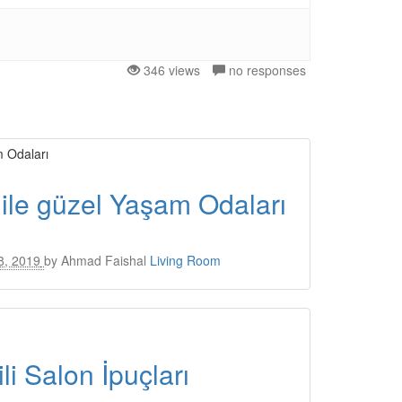
346 views
no responses
ı ile güzel Yaşam Odaları
8, 2019
by
Ahmad Faishal
Living Room
ili Salon İpuçları