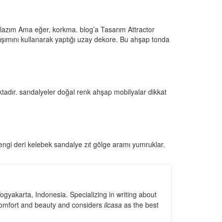
ak lazım Ama eğer, korkma. blog’a Tasarım Attractor
rışımını kullanarak yaptığı uzay dekore. Bu ahşap tonda
aktadır. sandalyeler doğal renk ahşap mobilyalar dikkat
rengi deri kelebek sandalye zıt gölge aramı yumruklar.
gyakarta, Indonesia. Specializing in writing about
, comfort and beauty and considers
ilcasa
as the best