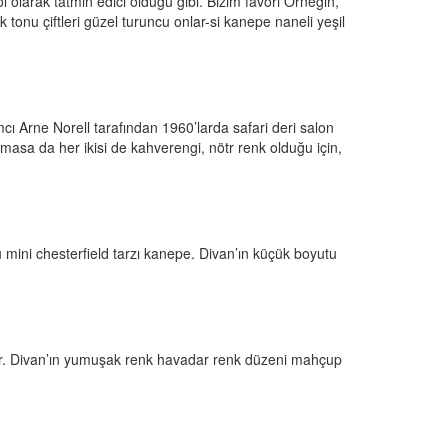
l olarak tatmin edici olduğu gibi. Bizim favori Örneğin,
onu çiftleri güzel turuncu onlar-si kanepe naneli yeşil
mcı Arne Norell tarafından 1960’larda safari deri salon
asa da her ikisi de kahverengi, nötr renk olduğu için,
bu mini chesterfield tarzı kanepe. Divan’ın küçük boyutu
lar. Divan’ın yumuşak renk havadar renk düzeni mahçup