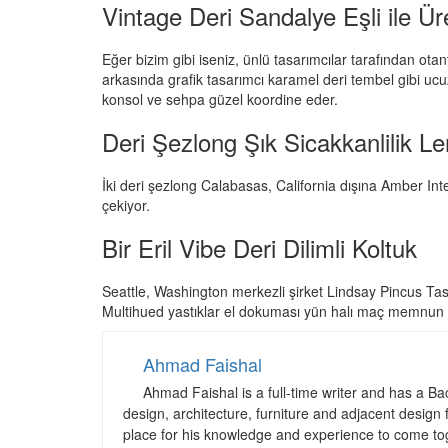
Vintage Deri Sandalye Eşli ile Ü
Eğer bizim gibi iseniz, ünlü tasarımcılar tarafından ot
arkasında grafik tasarımcı karamel deri tembel gibi ucu
konsol ve sehpa güzel koordine eder.
Deri Şezlong Şık Sicakkanlilik L
İki deri şezlong Calabasas, California dışına Amber Inte
çekiyor.
Bir Eril Vibe Deri Dilimli Koltuk
Seattle, Washington merkezli şirket Lindsay Pincus Tasa
Multihued yastıklar el dokuması yün halı maç memnun re
Ahmad Faishal
Ahmad Faishal is a full-time writer and has a B
design, architecture, furniture and adjacent design 
place for his knowledge and experience to come to