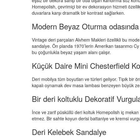
eşsiz bir dekora sahip bir oda dışarı kandırma söz konus
Homepolish, çevrimiçi bir ev dekorasyon hizmeti özelli
duvarlara karşı dramatik bir kontrast sağlarken.
Modern Beyaz Oturma odasında 
Vintage deri parçaları Alvhem Makleri özellikli bu moder
sandalye. Ön planda 1970’lerin Amerikan tasarımcı Cy M
bu çoğunlukla beyaz yaşam alanı çalışır.
Küçük Daire Mini Chesterfield Ko
Deri mobilya tüm boyutları ve türleri geliyor. Tipik bir
kapalı oynamak dev masa lambası benzeyen büyük ze
Bir deri koltuklu Dekoratif Vurgu
İnce ve zarif püsküllü deri koltuk Homepolish iç meka
etmez. Bir sahte koyun derisi battaniye ve kremsi vurgu
Deri Kelebek Sandalye