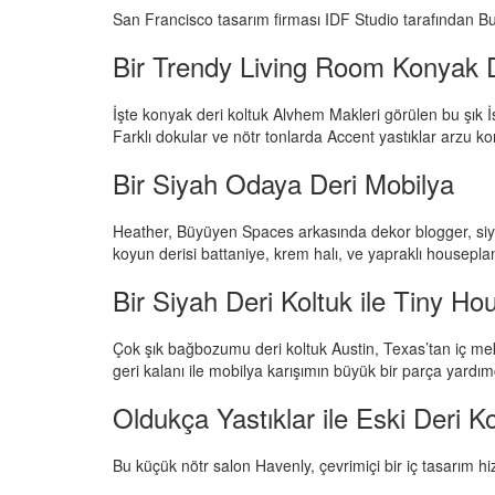
San Francisco tasarım firması IDF Studio tarafından B
Bir Trendy Living Room Konyak D
İşte konyak deri koltuk Alvhem Makleri görülen bu şık 
Farklı dokular ve nötr tonlarda Accent yastıklar arzu ko
Bir Siyah Odaya Deri Mobilya
Heather, Büyüyen Spaces arkasında dekor blogger, siyah
koyun derisi battaniye, krem ​​halı, ve yapraklı housep
Bir Siyah Deri Koltuk ile Tiny Ho
Çok şık bağbozumu deri koltuk Austin, Texas’tan iç mek
geri kalanı ile mobilya karışımın büyük bir parça yardımc
Oldukça Yastıklar ile Eski Deri Ko
Bu küçük nötr salon Havenly, çevrimiçi bir iç tasarım hiz