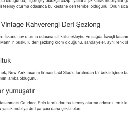
u olduğunda, hiçbir şey oldukça cazip fiyatlarla şık klasik mobilyalar go
kli teensy oturma odasında bu kestane deri tembel olduğunu. Onun sıcak t
Vintage Kahverengi Deri Şezlong
n İskandinav oturma odasına stil kalıcı ekleyin. En sağda İsveçli tasarı
ann’ın püsküllü deri şezlong krom olduğunu. sandalyeler, aynı renk olm
ltuk
 örnek, New York tasarım firması Labl Studio tarafından bir bekâr içinde 
min lamba olduğunu.
lar yumuşatır
n tasarımcısı Candace Rein tarafından bu teensy oturma odasının en kı
 yastık mobilya deri parçası daha çekici olun.