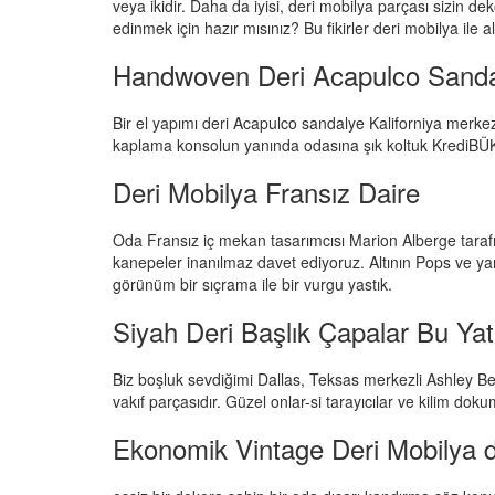
veya ikidir. Daha da iyisi, deri mobilya parçası sizin d
edinmek için hazır mısınız? Bu fikirler deri mobilya ile a
Handwoven Deri Acapulco Sand
Bir el yapımı deri Acapulco sandalye Kaliforniya merke
kaplama konsolun yanında odasına şık koltuk KrediBÜ
Deri Mobilya Fransız Daire
Oda Fransız iç mekan tasarımcısı Marion Alberge taraf
kanepeler inanılmaz davet ediyoruz. Altının Pops ve yan s
görünüm bir sıçrama ile bir vurgu yastık.
Siyah Deri Başlık Çapalar Bu Ya
Biz boşluk sevdiğimi Dallas, Teksas merkezli Ashley Bell
vakıf parçasıdır. Güzel onlar-si tarayıcılar ve kilim doku
Ekonomik Vintage Deri Mobilya 