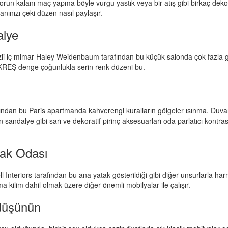
ekorun kalanı maç yapma böyle vurgu yastık veya bir atış gibi birkaç dek
lanınızı çeki düzen nasıl paylaşır.
alye
zli iç mimar Haley Weidenbaum tarafından bu küçük salonda çok fazla gör
KREŞ denge çoğunlukla serin renk düzeni bu.
ından bu Paris apartmanda kahverengi kuralların gölgeler ısınma. Duv
andalye gibi sarı ve dekoratif pirinç aksesuarları oda parlatıcı kontrast
tak Odası
 Interiors tarafından bu ana yatak gösterildiği gibi diğer unsurlarla ha
ma kilim dahil olmak üzere diğer önemli mobilyalar ile çalışır.
düşünün