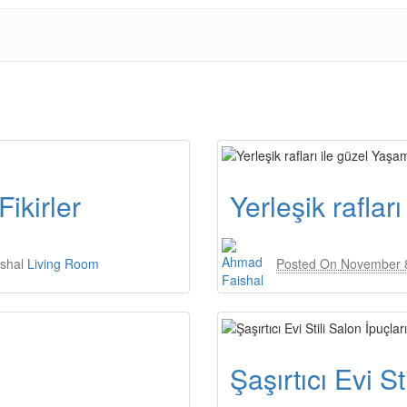
ikirler
Yerleşik raflar
shal
Living Room
Posted On
November 
Şaşırtıcı Evi St