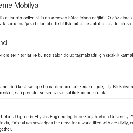
reme Mobilya
antik onlar-si mobilya sizin dekorasyon bütçe içinde değildir. O göz atm
z tasarruf mağaza buluntular ile birlikte püre hesaplı üreme adet bir ka
end
riors serin tonlar ile bu nötr salon dolup taşmaktadır için sıcaklık katm
rım deri kesit kanepe bu canlı odanın eril kenarını gelişmiş. Bir kahve
nkler, sarı perdeler ve kırmızı konsol ile kanepe kırmak.
achelor’s Degree in Physics Engineering from Gadjah Mada University, Yo
fields, Faishal acknowledges the need for a world filled with creativity
gether.