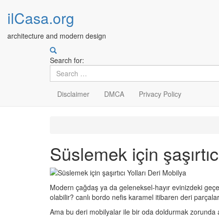
ilCasa.org
architecture and modern design
Search for:
Disclaimer
DMCA
Privacy Policy
Skip
to
main
Süslemek için şaşırtıc
content
Modern çağdaş ya da geleneksel-hayır evinizdeki geçerli
olabilir? canlı bordo nefis karamel itibaren deri parça
Ama bu deri mobilyalar ile bir oda doldurmak zorunda a