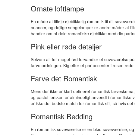
Ornate loftlampe
En måde at tilføje øjeblikkelig romantik til dit sove
nuancer, og dejlige sengelamper er andre måder at tilfø
handler om at dele romantiske øjeblikke med din partn
Pink eller røde detaljer
Selvom alt for meget rød forvandler et soveværelse prang
farve ordningen. Kig efter et par accenter i rosen rød
Farve det Romantisk
Mens der ikke er klart defineret romantisk farveskema,
og pastel fersken er almindeligt anvendt i romantiske væ
er ikke det bedste match for romantisk stil, så hvis de
Romantisk Bedding
En romantisk soveværelse er en blød soveværelse, og i