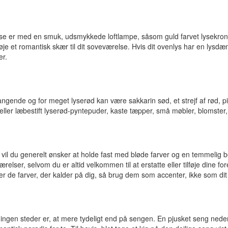
værelse er med en smuk, udsmykkede loftlampe, såsom guld farvet lysekr
je et romantisk skær til dit soveværelse. Hvis dit ovenlys har en lysdæ
er.
ende og for meget lyserød kan være sakkarin sød, et strejf af rød, pink 
e eller læbestift lyserød-pyntepuder, kaste tæpper, små møbler, blomster
 vil du generelt ønsker at holde fast med bløde farver og en temmelig 
relser, selvom du er altid velkommen til at erstatte eller tilføje dine f
t er de farver, der kalder på dig, så brug dem som accenter, ikke som dit
ngen steder er, at mere tydeligt end på sengen. En pjusket seng nederd