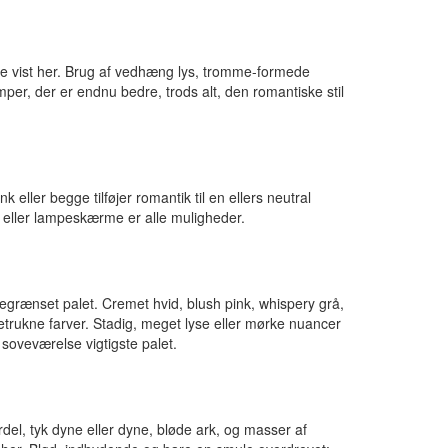
one vist her. Brug af vedhæng lys, tromme-formede
mper, der er endnu bedre, trods alt, den romantiske stil
eller begge tilføjer romantik til en ellers neutral
, eller lampeskærme er alle muligheder.
begrænset palet. Cremet hvid, blush pink, whispery grå,
oretrukne farver. Stadig, meget lyse eller mørke nuancer
 soveværelse vigtigste palet.
el, tyk dyne eller dyne, bløde ark, og masser af