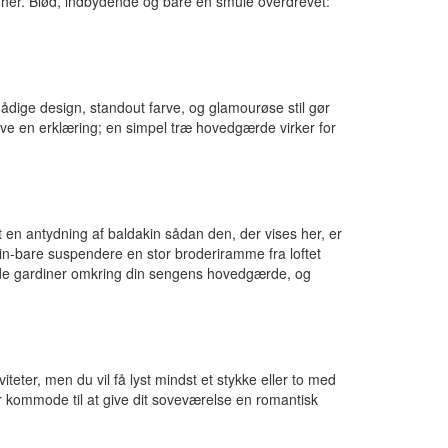
st her. Blød, indbydende og bare en smule overdrevet:
dådige design, standout farve, og glamourøse stil gør
ve en erklæring; en simpel træ hovedgærde virker for
 en antydning af baldakin sådan den, der vises her, er
in-bare suspendere en stor broderiramme fra loftet
fulde gardiner omkring din sengens hovedgærde, og
iteter, men du vil få lyst mindst et stykke eller to med
 kommode til at give dit soveværelse en romantisk