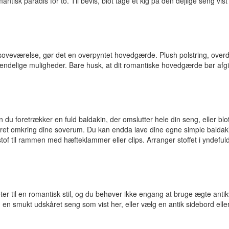
tisk paradis for to. Til bevis, blot tage et kig på den dejlige seng vi
it soveværelse, gør det en overpyntet hovedgærde. Plush polstring, over
endelige muligheder. Bare husk, at dit romantiske hovedgærde bør afgi
 foretrækker en fuld baldakin, der omslutter hele din seng, eller blot
eret omkring dine soverum. Du kan endda lave dine egne simple baldak
 stof til rammen med hæfteklammer eller clips. Arranger stoffet i ynde
ter til en romantisk stil, og du behøver ikke engang at bruge ægte antikv
mukt udskåret seng som vist her, eller vælg en antik sidebord eller