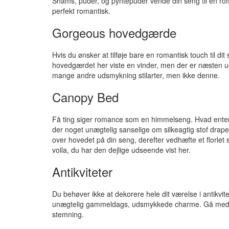
Shams, puder, og pyntepuder vende din seng til en roman
perfekt romantisk.
Gorgeous hovedgærde
Hvis du ønsker at tilføje bare en romantisk touch til d
hovedgærdet her viste en vinder, men der er næsten u
mange andre udsmykning stilarter, men ikke denne.
Canopy Bed
Få ting siger romance som en himmelseng. Hvad enten du
der noget unægtelig sanselige om silkeagtig stof drap
over hovedet på din seng, derefter vedhæfte et florlet
voila, du har den dejlige udseende vist her.
Antikviteter
Du behøver ikke at dekorere hele dit værelse i antikvite
unægtelig gammeldags, udsmykkede charme. Gå med en s
stemning.