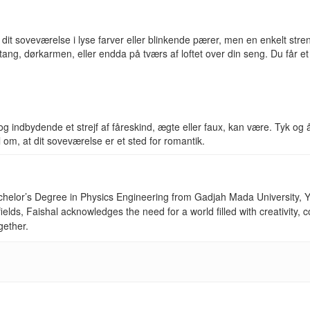
ke dit soveværelse i lyse farver eller blinkende pærer, men en enkelt str
tang, dørkarmen, eller endda på tværs af loftet over din seng. Du får e
e og indbydende et strejf af fåreskind, ægte eller faux, kan være. Tyk 
l om, at dit soveværelse er et sted for romantik.
achelor’s Degree in Physics Engineering from Gadjah Mada University, Yo
fields, Faishal acknowledges the need for a world filled with creativity
gether.