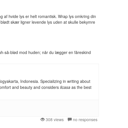
eng af hvide lys er helt romantisk. Wrap lys omkring din
t blødt skær ligner levende lys uden at skulle bekymre
og åh-så-blød mod huden; når du lægger en fåreskind
gyakarta, Indonesia. Specializing in writing about
, comfort and beauty and considers
ilcasa
as the best
308 views
no responses