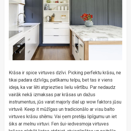
Krāsa ir spice virtuves dzīvi. Picking perfektu krāsu, ne
tikai padara dzīvīgu, patīkamu telpu, bet tas ir viens
ideja, ka var lēti atgriezties lielu vērtību. Par nedaudz
vairāk nekā izmaksas par krāsas un dažus
instrumentus, jūs varat majorly dial up wow faktors jūsu
virtuvē. Keep it mūžīgas un tradicionālo ar visu balto
virtuves krāsu shēmu. Vai ņem pretēju lipīgumu un iet
šiks ar melnu virtuvi. Fen šui-iedvesmoja virtuves