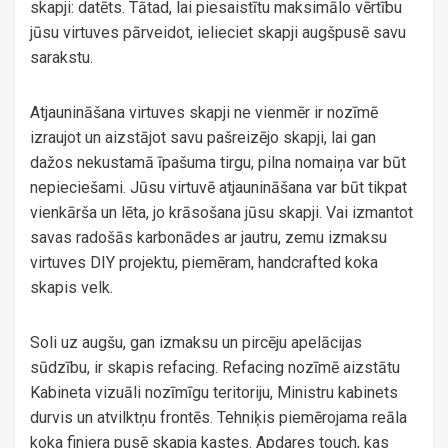
skapji: datēts. Tātad, lai piesaistītu maksimālo vērtību
jūsu virtuves pārveidot, ielieciet skapji augšpusē savu
sarakstu.
Atjaunināšana virtuves skapji ne vienmēr ir nozīmē
izraujot un aizstājot savu pašreizējo skapji, lai gan
dažos nekustamā īpašuma tirgu, pilna nomaiņa var būt
nepieciešami. Jūsu virtuvē atjaunināšana var būt tikpat
vienkārša un lēta, jo krāsošana jūsu skapji. Vai izmantot
savas radošās karbonādes ar jautru, zemu izmaksu
virtuves DIY projektu, piemēram, handcrafted koka
skapis velk.
Soli uz augšu, gan izmaksu un pircēju apelācijas
sūdzību, ir skapis refacing. Refacing nozīmē aizstātu
Kabineta vizuāli nozīmīgu teritoriju, Ministru kabinets
durvis un atvilktņu frontēs. Tehniķis piemērojama reāla
koka finiera pusē skapja kastes. Apdares touch, kas