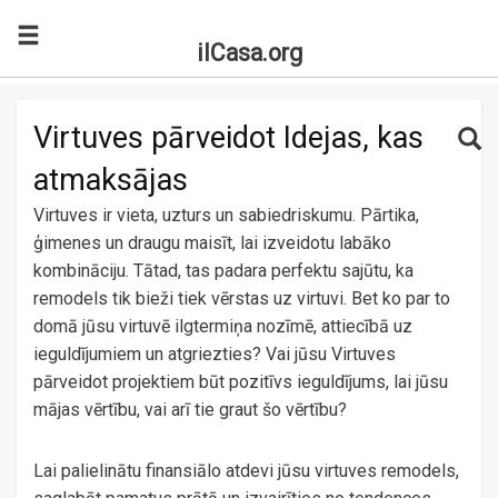
ilCasa.org
Skip to main content
Search for:
Sea
Virtuves pārveidot Idejas, kas
atmaksājas
Virtuves ir vieta, uzturs un sabiedriskumu. Pārtika,
ģimenes un draugu maisīt, lai izveidotu labāko
kombināciju. Tātad, tas padara perfektu sajūtu, ka
remodels tik bieži tiek vērstas uz virtuvi. Bet ko par to
domā jūsu virtuvē ilgtermiņa nozīmē, attiecībā uz
ieguldījumiem un atgriezties? Vai jūsu Virtuves
pārveidot projektiem būt pozitīvs ieguldījums, lai jūsu
mājas vērtību, vai arī tie graut šo vērtību?
Lai palielinātu finansiālo atdevi jūsu virtuves remodels,