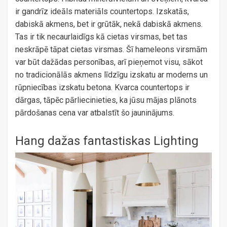
ir gandrīz ideāls materiāls countertops. Izskatās,
dabiskā akmens, bet ir grūtāk, nekā dabiskā akmens.
Tas ir tik necaurlaidīgs kā cietas virsmas, bet tas
neskrāpē tāpat cietas virsmas. Šī hameleons virsmām
var būt dažādas personības, arī pieņemot visu, sākot
no tradicionālās akmens līdzīgu izskatu ar moderns un
rūpniecības izskatu betona. Kvarca countertops ir
dārgas, tāpēc pārliecinieties, ka jūsu mājas plānots
pārdošanas cena var atbalstīt šo jauninājums.
Hang dažas fantastiskas Lighting