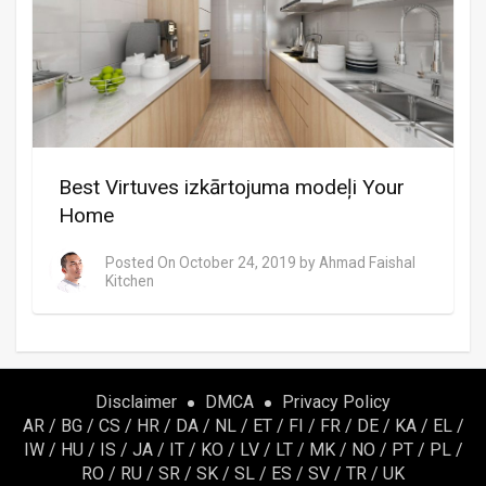
Best Virtuves izkārtojuma modeļi Your
Home
Posted On
October 24, 2019
by
Ahmad Faishal
Kitchen
Disclaimer
DMCA
Privacy Policy
AR
/
BG
/
CS
/
HR
/
DA
/
NL
/
ET
/
FI
/
FR
/
DE
/
KA
/
EL
/
IW
/
HU
/
IS
/
JA
/
IT
/
KO
/
LV
/
LT
/
MK
/
NO
/
PT
/
PL
/
RO
/
RU
/
SR
/
SK
/
SL
/
ES
/
SV
/
TR
/
UK