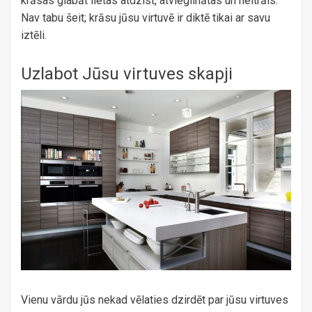
krāsas glabāt lietas atdzist, atvieglinātas un neitrāls.
Nav tabu šeit; krāsu jūsu virtuvē ir diktē tikai ar savu
iztēli.
Uzlabot Jūsu virtuves skapji
Vienu vārdu jūs nekad vēlaties dzirdēt par jūsu virtuves