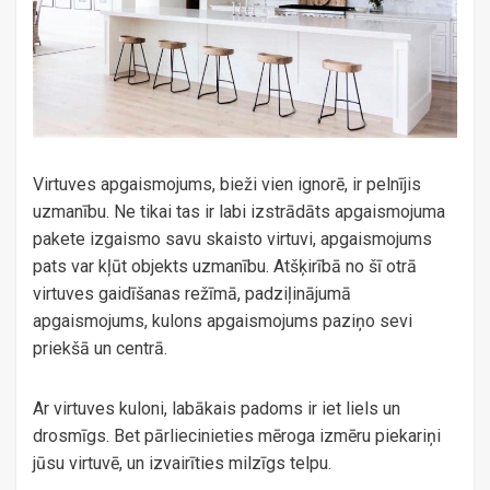
Virtuves apgaismojums, bieži vien ignorē, ir pelnījis
uzmanību. Ne tikai tas ir labi izstrādāts apgaismojuma
pakete izgaismo savu skaisto virtuvi, apgaismojums
pats var kļūt objekts uzmanību. Atšķirībā no šī otrā
virtuves gaidīšanas režīmā, padziļinājumā
apgaismojums, kulons apgaismojums paziņo sevi
priekšā un centrā.
Ar virtuves kuloni, labākais padoms ir iet liels un
drosmīgs. Bet pārliecinieties mēroga izmēru piekariņi
jūsu virtuvē, un izvairīties milzīgs telpu.