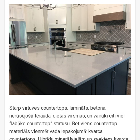
Starp virtuves countertops, lamināts, betona,
nerūsējošā tērauda, ​​cietas virsmas, un vairāki citi vie
“labāko countertop” statusu. Bet viens countertop
materiāls vienmēr vada iepakojumā: kvarca
countertops. Hibrīdu minerālvielām un sveķiem, kvarca