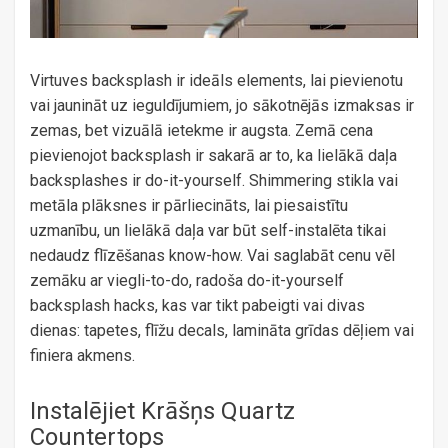
Virtuves backsplash ir ideāls elements, lai pievienotu
vai jaunināt uz ieguldījumiem, jo ​​sākotnējās izmaksas ir
zemas, bet vizuālā ietekme ir augsta. Zemā cena
pievienojot backsplash ir sakarā ar to, ka lielākā daļa
backsplashes ir do-it-yourself. Shimmering stikla vai
metāla plāksnes ir pārliecināts, lai piesaistītu
uzmanību, un lielākā daļa var būt self-instalēta tikai
nedaudz flīzēšanas know-how. Vai saglabāt cenu vēl
zemāku ar viegli-to-do, radoša do-it-yourself
backsplash hacks, kas var tikt pabeigti vai divas
dienas: tapetes, flīžu decals, lamināta grīdas dēļiem vai
finiera akmens.
Instalējiet Krāšņs Quartz
Countertops