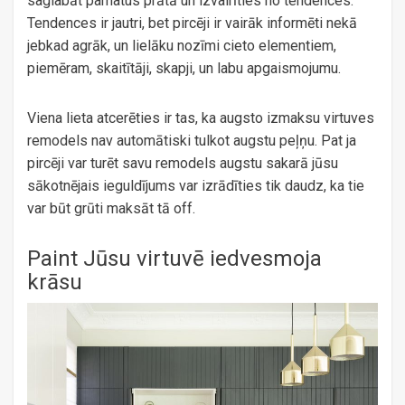
saglabāt pamatus prātā un izvairīties no tendences.
Tendences ir jautri, bet pircēji ir vairāk informēti nekā
jebkad agrāk, un lielāku nozīmi cieto elementiem,
piemēram, skaitītāji, skapji, un labu apgaismojumu.
Viena lieta atcerēties ir tas, ka augsto izmaksu virtuves
remodels nav automātiski tulkot augstu peļņu. Pat ja
pircēji var turēt savu remodels augstu sakarā jūsu
sākotnējais ieguldījums var izrādīties tik daudz, ka tie
var būt grūti maksāt tā off.
Paint Jūsu virtuvē iedvesmoja
krāsu