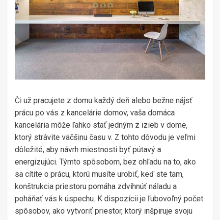
Či už pracujete z domu každý deň alebo bežne nájsť
prácu po vás z kancelárie domov, vaša domáca
kancelária môže ľahko stať jedným z izieb v dome,
ktorý strávite väčšinu času v. Z tohto dôvodu je veľmi
dôležité, aby návrh miestnosti byť pútavý a
energizujúci. Týmto spôsobom, bez ohľadu na to, ako
sa cítite o prácu, ktorú musíte urobiť, keď ste tam,
konštrukcia priestoru pomáha zdvihnúť náladu a
poháňať vás k úspechu. K dispozícii je ľubovoľný počet
spôsobov, ako vytvoriť priestor, ktorý inšpiruje svoju