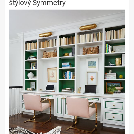
štýlový Symmetry