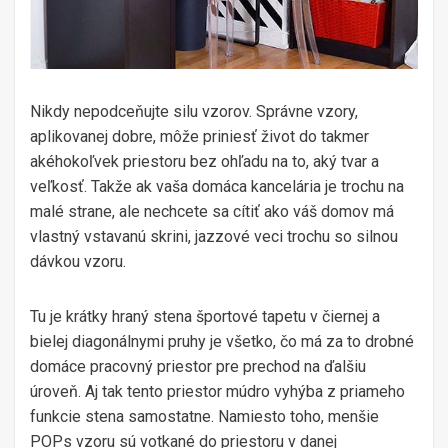
Nikdy nepodceňujte silu vzorov. Správne vzory,
aplikovanej dobre, môže priniesť život do takmer
akéhokoľvek priestoru bez ohľadu na to, aký tvar a
veľkosť. Takže ak vaša domáca kancelária je trochu na
malé strane, ale nechcete sa cítiť ako váš domov má
vlastný vstavanú skrini, jazzové veci trochu so silnou
dávkou vzoru.
Tu je krátky hraný stena športové tapetu v čiernej a
bielej diagonálnymi pruhy je všetko, čo má za to drobné
domáce pracovný priestor pre prechod na ďalšiu
úroveň. Aj tak tento priestor múdro vyhýba z priameho
funkcie stena samostatne. Namiesto toho, menšie
POPs vzoru sú votkané do priestoru v danej