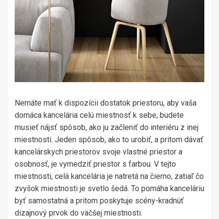
Nemáte mať k dispozícii dostatok priestoru, aby vaša
domáca kancelária celú miestnosť k sebe, budete
musieť nájsť spôsob, ako ju začleniť do interiéru z inej
miestnosti. Jeden spôsob, ako to urobiť, a pritom dávať
kancelárskych priestorov svoje vlastné priestor a
osobnosť, je vymedziť priestor s farbou. V tejto
miestnosti, celá kancelária je natretá na čierno, zatiaľ čo
zvyšok miestnosti je svetlo šedá. To pomáha kanceláriu
byť samostatná a pritom poskytuje scény-kradnúť
dizajnový prvok do väčšej miestnosti.