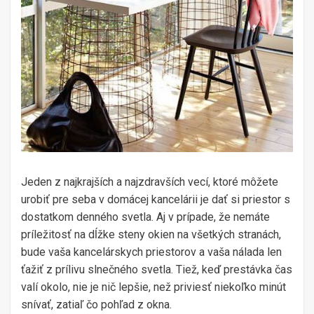
Jeden z najkrajších a najzdravších vecí, ktoré môžete
urobiť pre seba v domácej kancelárii je dať si priestor s
dostatkom denného svetla. Aj v prípade, že nemáte
príležitosť na dĺžke steny okien na všetkých stranách,
bude vaša kancelárskych priestorov a vaša nálada len
ťažiť z prílivu slnečného svetla. Tiež, keď prestávka čas
valí okolo, nie je nič lepšie, než priviesť niekoľko minút
snívať, zatiaľ čo pohľad z okna.