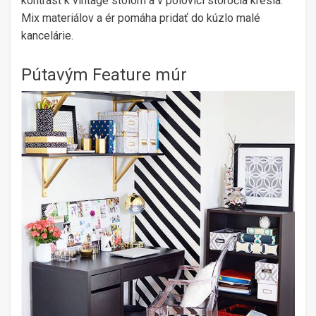
kontrast k vintage stolom a v polovici storočia kresla.
Mix materiálov a ér pomáha pridať do kúzlo malé
kancelárie.
Pútavým Feature múr