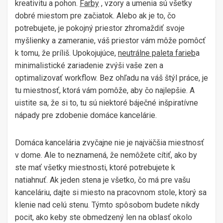
kreativitu a pohon.
Farby
, vzory a umenia sú všetky
dobré miestom pre začiatok. Alebo ak je to, čo
potrebujete, je pokojný priestor zhromaždiť svoje
myšlienky a zameranie, váš priestor vám môže pomôcť
k tomu, že príliš. Upokojujúce,
neutrálne paleta farieb
a
minimalistické zariadenie zvýši vaše zen a
optimalizovať workflow. Bez ohľadu na váš štýl práce, je
tu miestnosť, ktorá vám pomôže, aby čo najlepšie. A
uistite sa, že si to, tu sú niektoré báječné inšpiratívne
nápady pre zdobenie domáce kancelárie.
Domáca kancelária zvyčajne nie je najväčšia miestnosť
v dome. Ale to neznamená, že nemôžete cítiť, ako by
ste mať všetky miestnosti, ktoré potrebujete k
natiahnuť. Ak jeden stena je všetko, čo má pre vašu
kanceláriu, dajte si miesto na pracovnom stole, ktorý sa
klenie nad celú stenu. Týmto spôsobom budete nikdy
pocit, ako keby ste obmedzený len na oblasť okolo