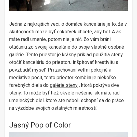
Jedna z najkrajších vecí, o domáce kancelárie je to, že v
skutočnosti môže byť čokoľvek chcete, aby bol. A ak
máte radi umenie, potom nie je nič, čo vám bráni
otáčaniu zo svojej kancelárie do svoje vlastné osobné
galérie. Tento priestor je krásny príklad použitia steny
otočiť kanceláriu do priestoru inšpirovať kreativitu a
povzbudiť myseľ. Pri zachovaní veľmi pokojné a
mediative pocit, tento priestor kombinuje niekoľko
farebných diela do
galérie steny
, ktorá pokrýva dve
steny. To môže byť tiež skvelé riešenie, ak máte rad
umeleckých diel, ktoré ste neboli schopní sa do práce
na výzdobe svojich ostatných miestností.
Jasný Pop of Color