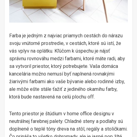
Farba je jedným z najviac priamych cestách do nárazu
svoju vnútorné prostredie, v cestách, ktoré sú istí, že
vás vplyv na oplátku. Kľúčom k úspechu je nájsť
správnu rovnováhu medzi farbami, ktoré máte radi, aby
sa vytvoril priestor, ktorý potrebujete. Vaša domáca
kancelária možno nemusí byť naplnená rovnakými
žiarivými farbami ako vaše bývanie alebo rodinné izby,
ale môže ešte stále ťažiť z jediného okamihu farby,
ktorá bude nastavená na celú plochu off.
Tento priestor je štúdium v home office designu v
neutrálnej farebnej palety. Chladné steny a podlahy sú
doplnené o teplé tóny dreva na stôl, regály a stoličkami.
Čo prináša to všetko dohromady, ale je
jasné pop žlté
,