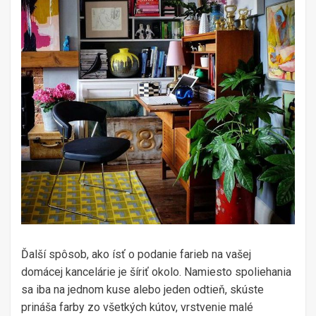
Ďalší spôsob, ako ísť o podanie farieb na vašej
domácej kancelárie je šíriť okolo. Namiesto spoliehania
sa iba na jednom kuse alebo jeden odtieň, skúste
prináša farby zo všetkých kútov, vrstvenie malé