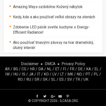
Amazing Ways ozdobíme Kožený nábytok
Kedy, kde a ako používať veľké obrazy na stenách
Zdobenie LED pásik svetla: kuchyne s Energy-
Efficient Radiance!
Ako používať tmavými závesy na tvar dramatický,
útulný interiér
Disclaimer
DMCA
Privacy Policy
AR
/
BG
/
CS
/
HR
/
DA
/
NL
/
ET
/
FI
/
FR
/
DE
/
KA
/
EL
/
IW
/
HU
/
IS
/
JA
/
IT
/
KO
/
LV
/
LT
/
MK
/
NO
/
PT
/
PL
/
RO
/
RU
/
SR
/
SK
/
SL
/
ES
/
SV
/
TR
/
UK
© COPYRIGHT 2026 - ILCASA.ORG