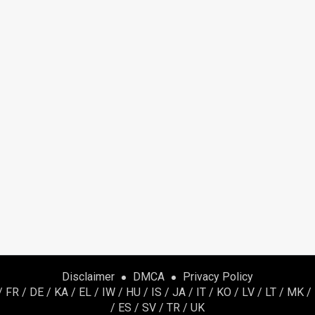
Disclaimer
DMCA
Privacy Policy
/
FR
/
DE
/
KA
/
EL
/
IW
/
HU
/
IS
/
JA
/
IT
/
KO
/
LV
/
LT
/
MK
/
/
ES
/
SV
/
TR
/
UK