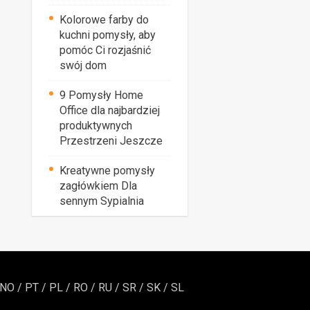
Kolorowe farby do
kuchni pomysły, aby
pomóc Ci rozjaśnić
swój dom
9 Pomysły Home
Office dla najbardziej
produktywnych
Przestrzeni Jeszcze
Kreatywne pomysły
zagłówkiem Dla
sennym Sypialnia
NO
/
PT
/
PL
/
RO
/
RU
/
SR
/
SK
/
SL