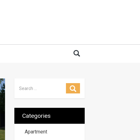
 for:
Search
Search for:
Search
Categories
Apartment