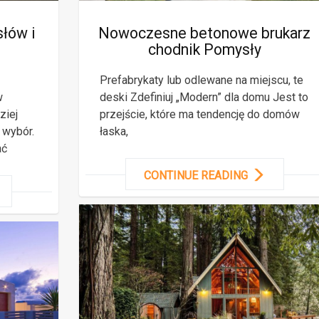
słów i
Nowoczesne betonowe brukarz
chodnik Pomysły
Prefabrykaty lub odlewane na miejscu, te
w
deski Zdefiniuj „Modern” dla domu Jest to
ziej
przejście, które ma tendencję do domów
 wybór.
łaska,
ać
CONTINUE READING