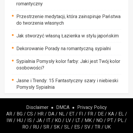
romantyczny
Przestrzenie medytacji, która zainspiruje Państwa
do tworzenia własnych
Jak stworzyć własną Łazienka w stylu japońskim
Dekorowanie Porady na romantyczną sypialni
Sypialnia Pomysły kolor farby: Jaki jest Twój kolor
osobowości?
Jasne i Trendy: 15 Fantastyczny szary i niebieski
Pomysły Sypialnia
Disclaimer
DMCA
Privacy Policy
AR
/
BG
/
CS
/
HR
/
DA
/
NL
/
ET
/
FI
/
FR
/
DE
/
KA
/
EL
/
IW
/
HU
/
IS
/
JA
/
IT
/
KO
/
LV
/
LT
/
MK
/
NO
/
PT
/
PL
/
RO
/
RU
/
SR
/
SK
/
SL
/
ES
/
SV
/
TR
/
UK