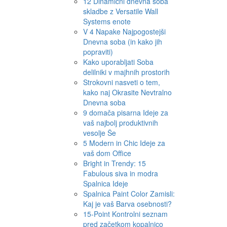
12 Dinamični dnevna soba
skladbe z Versatile Wall
Systems enote
V 4 Napake Najpogostejši
Dnevna soba (in kako jih
popraviti)
Kako uporabljati Soba
delilniki v majhnih prostorih
Strokovni nasveti o tem,
kako naj Okrasite Nevtralno
Dnevna soba
9 domača pisarna Ideje za
vaš najbolj produktivnih
vesolje Še
5 Modern in Chic Ideje za
vaš dom Office
Bright in Trendy: 15
Fabulous siva in modra
Spalnica Ideje
Spalnica Paint Color Zamisli:
Kaj je vaš Barva osebnosti?
15-Point Kontrolni seznam
pred začetkom kopalnico