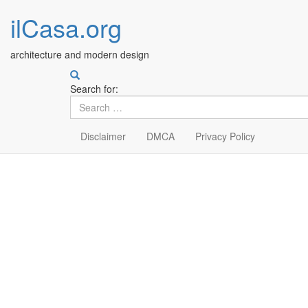
ilCasa.org
architecture and modern design
Search for:
Disclaimer
DMCA
Privacy Policy
Skip
to
main
content