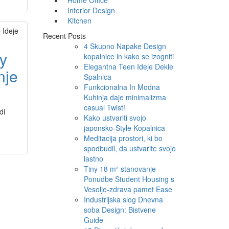
Home Office
Interior Design
Kitchen
Recent Posts
4 Skupno Napake Design
y
kopalnice in kako se izogniti
Elegantna Teen Ideje Dekle
nje
Spalnica
Funkcionalna In Modna
Kuhinja daje minimalizma
casual Twist!
di
Kako ustvariti svojo
japonsko-Style Kopalnica
Meditacija prostori, ki bo
spodbudil, da ustvarite svojo
lastno
Tiny 18 m² stanovanje
Ponudbe Student Housing s
Vesolje-zdrava pamet Ease
Industrijska slog Dnevna
soba Design: Bistvene
Guide