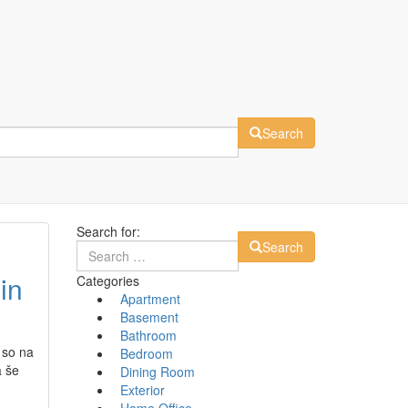
Search
Search for:
Search
in
Categories
Apartment
Basement
Bathroom
 so na
Bedroom
a še
Dining Room
Exterior