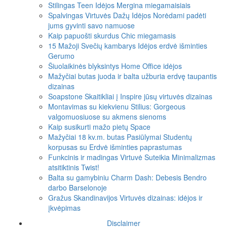
Stilingas Teen Idėjos Mergina miegamaisiais
Spalvingas Virtuvės Dažų Idėjos Norėdami padėti
jums gyvinti savo namuose
Kaip papuošti skurdus Chic miegamasis
15 Mažoji Svečių kambarys Idėjos erdvė išminties
Gerumo
Šiuolaikinės blyksintys Home Office idėjos
Mažyčiai butas juoda ir balta užburia erdvę taupantis
dizainas
Soapstone Skaitikliai į Inspire jūsų virtuvės dizainas
Montavimas su kiekvienu Stilius: Gorgeous
valgomuosiuose su akmens sienoms
Kaip susikurti mažo pietų Space
Mažyčiai 18 kv.m. butas Pasiūlymai Studentų
korpusas su Erdvė išminties paprastumas
Funkcinis ir madingas Virtuvė Suteikia Minimalizmas
atsitiktinis Twist!
Balta su gamybiniu Charm Dash: Debesis Bendro
darbo Barselonoje
Gražus Skandinavijos Virtuvės dizainas: idėjos ir
įkvėpimas
Disclaimer