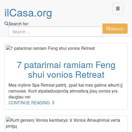
ilCasa.org
Search for:
Search
Skip
to
main
7 patarimai ramiam Feng
content
shui vonios Retreat
Mes mylime Spa Retreat patirtį, ypač kai mes galime atkurti jį
namuose. Kurti atpalaiduojančią atmosferą jūsų vonios yra
daugiau nei
CONTINUE READING