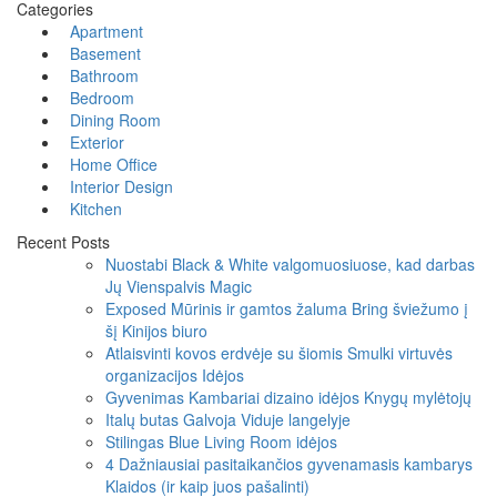
Categories
Apartment
Basement
Bathroom
Bedroom
Dining Room
Exterior
Home Office
Interior Design
Kitchen
Recent Posts
Nuostabi Black & White valgomuosiuose, kad darbas
Jų Vienspalvis Magic
Exposed Mūrinis ir gamtos žaluma Bring šviežumo į
šį Kinijos biuro
Atlaisvinti kovos erdvėje su šiomis Smulki virtuvės
organizacijos Idėjos
Gyvenimas Kambariai dizaino idėjos Knygų mylėtojų
Italų butas Galvoja Viduje langelyje
Stilingas Blue Living Room idėjos
4 Dažniausiai pasitaikančios gyvenamasis kambarys
Klaidos (ir kaip juos pašalinti)