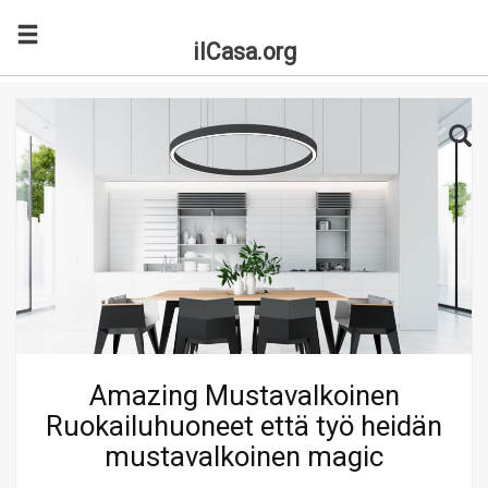
ilCasa.org
Skip to main content
Search for:
Sea
Amazing Mustavalkoinen
Ruokailuhuoneet että työ heidän
mustavalkoinen magic