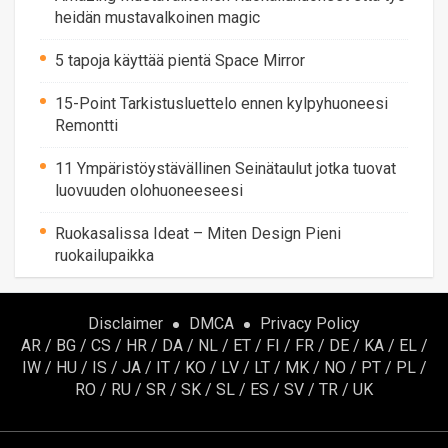
heidän mustavalkoinen magic
5 tapoja käyttää pientä Space Mirror
15-Point Tarkistusluettelo ennen kylpyhuoneesi
Remontti
11 Ympäristöystävällinen Seinätaulut jotka tuovat
luovuuden olohuoneeseesi
Ruokasalissa Ideat – Miten Design Pieni
ruokailupaikka
Disclaimer
DMCA
Privacy Policy
AR
/
BG
/
CS
/
HR
/
DA
/
NL
/
ET
/
FI
/
FR
/
DE
/
KA
/
EL
/
IW
/
HU
/
IS
/
JA
/
IT
/
KO
/
LV
/
LT
/
MK
/
NO
/
PT
/
PL
/
RO
/
RU
/
SR
/
SK
/
SL
/
ES
/
SV
/
TR
/
UK